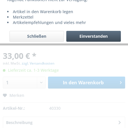
Artikel in den Warenkorb legen
Merkzettel
Artikelempfehlungen und vieles mehr
Schließen
Einverstanden
33,00 € *
inkl. MwSt.
zzgl. Versandkosten
Lieferzeit ca. 1-3 Werktage
In den
Warenkorb
Merken
Artikel-Nr.:
40330
Beschreibung