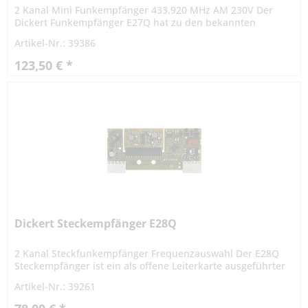
2 Kanal Mini Funkempfänger 433,920 MHz AM 230V Der
Dickert Funkempfänger E27Q hat zu den bekannten
Funktionen seines Vorgängers Dickert Funkempfänger E17
Artikel-Nr.: 39386
weitere neue Funktionen...
123,50 € *
Dickert Steckempfänger E28Q
2 Kanal Steckfunkempfänger Frequenzauswahl Der E28Q
Steckempfänger ist ein als offene Leiterkarte ausgeführter
2 Kanal Funkempfänger mit Open Drain Ausgängen.
Artikel-Nr.: 39261
Entwickelt wurde...