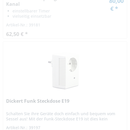
80,00
Kanal
€ *
einstellbarer Timer
vielseitig einsetzbar
Artikel-Nr.: 39181
62,50 € *
Dickert Funk Steckdose E19
Schalten Sie ihre Geräte doch einfach und bequem vom
Sessel aus! Mit der Funk-Steckdose E19 ist dies kein
Problem. Einfach in die Steckdose stecken, Sender
Artikel-Nr.: 39197
einlernen, das Gerät...