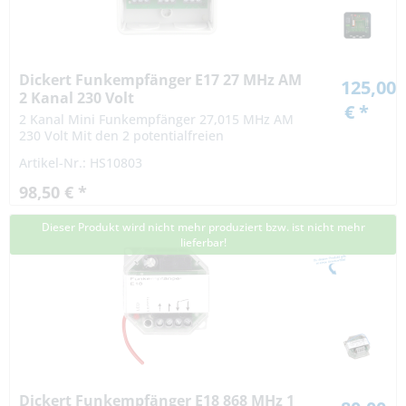
Dickert Funkempfänger E17 27 MHz AM
125,00
2 Kanal 230 Volt
€ *
2 Kanal Mini Funkempfänger 27,015 MHz AM
230 Volt Mit den 2 potentialfreien
hochbelastbaren Relais im Ausgang ergeben
Artikel-Nr.: HS10803
sich vielseitige Einsatzmöglichkeiten. Der
Empfänger eignet...
98,50 € *
Dieser Produkt wird nicht mehr produziert bzw. ist nicht mehr
lieferbar!
Dickert Funkempfänger E18 868 MHz 1