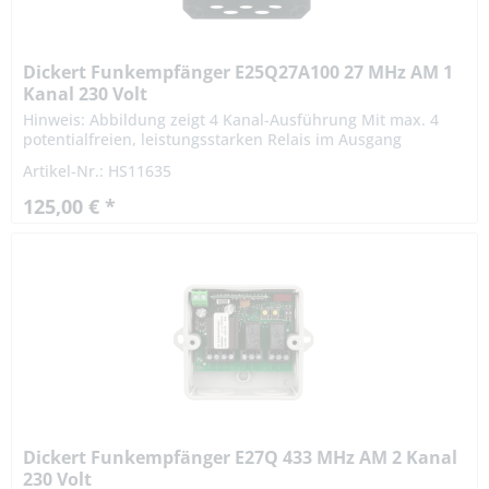
Dickert Funkempfänger E25Q27A100 27 MHz AM 1
Kanal 230 Volt
Hinweis: Abbildung zeigt 4 Kanal-Ausführung Mit max. 4
potentialfreien, leistungsstarken Relais im Ausgang
ergeben sich vielseitige Einsatzmöglichkeiten, z.B. zum
Artikel-Nr.: HS11635
Schalten von...
125,00 € *
Dickert Funkempfänger E27Q 433 MHz AM 2 Kanal
230 Volt