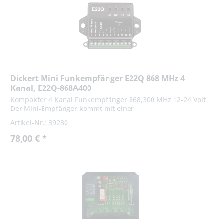
Dickert Mini Funkempfänger E22Q 868 MHz 4
Kanal, E22Q-868A400
Kompakter 4 Kanal Funkempfänger 868,300 MHz 12-24 Volt
Der Mini-Empfänger kommt mit einer
Versorgungsspannung von 12-24V aus und es lassen sich
Artikel-Nr.: 39230
alle vier Relais einzeln...
78,00 € *