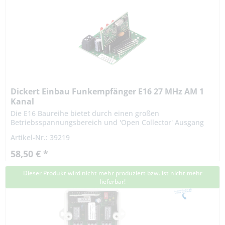
Dickert Einbau Funkempfänger E16 27 MHz AM 1
Kanal
Die E16 Baureihe bietet durch einen großen
Betriebsspannungsbereich und 'Open Collector' Ausgang
vielseitige Einsatzmöglichkeiten. Warnhinweis zu E16-…
Artikel-Nr.: 39219
Empfänger - 29. Oktober...
58,50 € *
Dieser Produkt wird nicht mehr produziert bzw. ist nicht mehr
lieferbar!