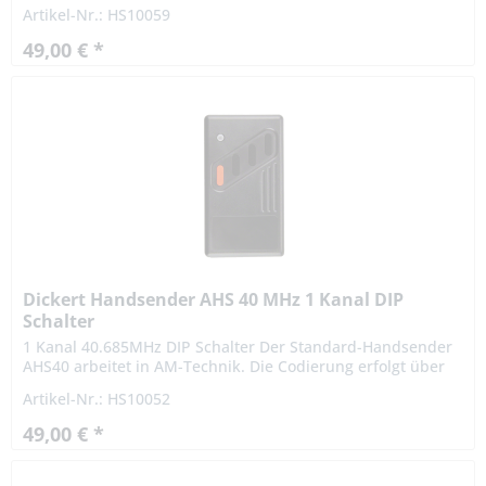
Codiermöglichkeiten per 10-pol. Codierschalter,
Artikel-Nr.: HS10059
LinearCode. Highlights:...
49,00 € *
Dickert Handsender AHS 40 MHz 1 Kanal DIP
Schalter
1 Kanal 40.685MHz DIP Schalter Der Standard-Handsender
AHS40 arbeitet in AM-Technik. Die Codierung erfolgt über
einen 10-poligen Codierschalter. Der Aufdruck Ihres
Artikel-Nr.: HS10052
Firmenlogos...
49,00 € *