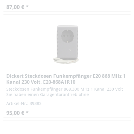
87,00 € *
Dickert Steckdosen Funkempfänger E20 868 MHz 1
Kanal 230 Volt, E20-868A1R10
Steckdosen Funkempfänger 868,300 MHz 1 Kanal 230 Volt
Sie haben einen Garagentorantrieb ohne
Funkfernsteuerung? Ihr Sender ist defekt und nicht mehr
Artikel-Nr.: 39383
lieferbar? Kein Problem! Mit...
95,00 € *