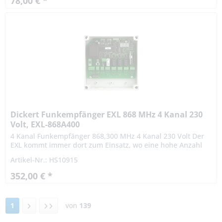
78,00 € *
Dickert Funkempfänger EXL 868 MHz 4 Kanal 230
Volt, EXL-868A400
4 Kanal Funkempfänger 868,300 MHz 4 Kanal 230 Volt Der
EXL kommt immer dort zum Einsatz, wo eine hohe Anzahl
von Sendern benötigt wird. Es können 1.000 Sendertasten
Artikel-Nr.: HS10915
eingelernt...
352,00 € *
1
von
139