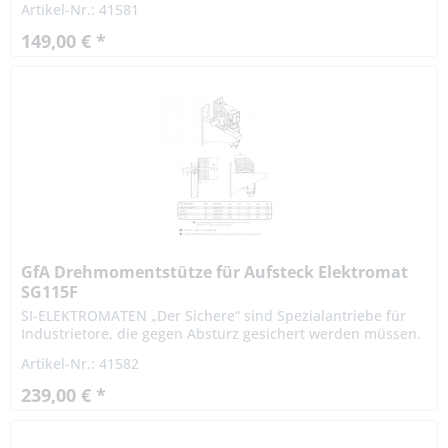
Artikel-Nr.: 41581
Die...
149,00 € *
GfA Drehmomentstütze für Aufsteck Elektromat
SG115F
SI-ELEKTROMATEN „Der Sichere“ sind Spezialantriebe für
Industrietore, die gegen Absturz gesichert werden müssen.
Die patentierte Fangvorrichtung ist im Getriebe integriert.
Artikel-Nr.: 41582
Die...
239,00 € *