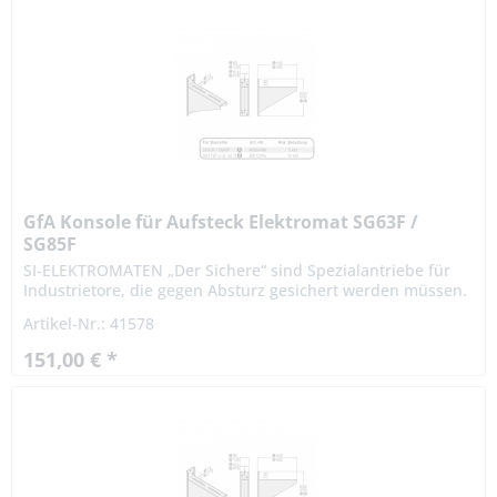
GfA Konsole für Aufsteck Elektromat SG63F /
SG85F
SI-ELEKTROMATEN „Der Sichere“ sind Spezialantriebe für
Industrietore, die gegen Absturz gesichert werden müssen.
Die patentierte Fangvorrichtung ist im Getriebe integriert.
Artikel-Nr.: 41578
Die...
151,00 € *