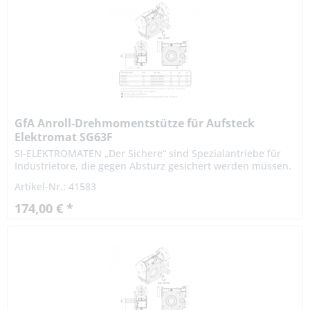
GfA Anroll-Drehmomentstütze für Aufsteck
Elektromat SG63F
SI-ELEKTROMATEN „Der Sichere“ sind Spezialantriebe für
Industrietore, die gegen Absturz gesichert werden müssen.
Die patentierte Fangvorrichtung ist im Getriebe integriert.
Artikel-Nr.: 41583
Die...
174,00 € *