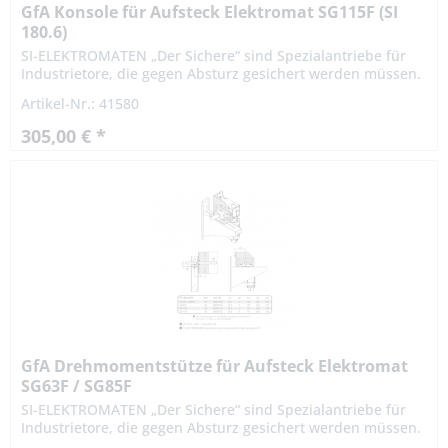
GfA Konsole für Aufsteck Elektromat SG115F (SI
180.6)
SI-ELEKTROMATEN „Der Sichere“ sind Spezialantriebe für
Industrietore, die gegen Absturz gesichert werden müssen.
Die patentierte Fangvorrichtung ist im Getriebe integriert.
Artikel-Nr.: 41580
Die...
305,00 € *
GfA Drehmomentstütze für Aufsteck Elektromat
SG63F / SG85F
SI-ELEKTROMATEN „Der Sichere“ sind Spezialantriebe für
Industrietore, die gegen Absturz gesichert werden müssen.
Die patentierte Fangvorrichtung ist im Getriebe integriert.