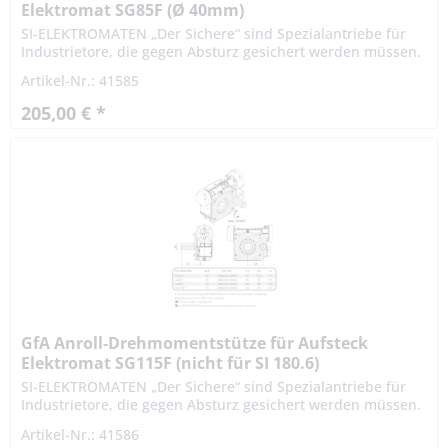
Elektromat SG85F (Ø 40mm)
SI-ELEKTROMATEN „Der Sichere“ sind Spezialantriebe für
Industrietore, die gegen Absturz gesichert werden müssen.
Die patentierte Fangvorrichtung ist im Getriebe integriert.
Artikel-Nr.: 41585
Die...
205,00 € *
GfA Anroll-Drehmomentstütze für Aufsteck
Elektromat SG115F (nicht für SI 180.6)
SI-ELEKTROMATEN „Der Sichere“ sind Spezialantriebe für
Industrietore, die gegen Absturz gesichert werden müssen.
Die patentierte Fangvorrichtung ist im Getriebe integriert.
Artikel-Nr.: 41586
Die...