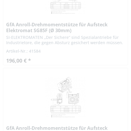
GfA Anroll-Drehmomentstütze für Aufsteck
Elektromat SG85F (Ø 30mm)
SI-ELEKTROMATEN „Der Sichere“ sind Spezialantriebe für
Industrietore, die gegen Absturz gesichert werden müssen.
Die patentierte Fangvorrichtung ist im Getriebe integriert.
Artikel-Nr.: 41584
Die...
196,00 € *
GfA Anroll-Drehmomentstütze für Aufsteck