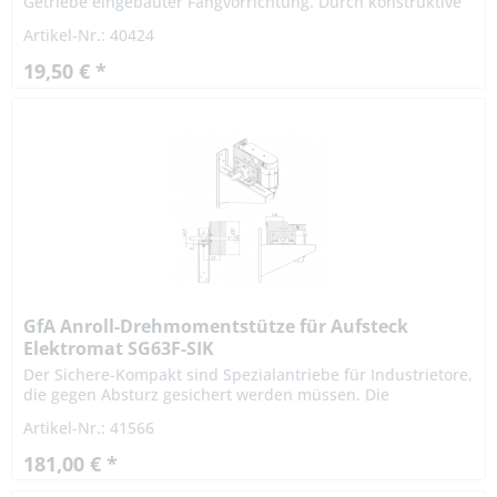
Getriebe eingebauter Fangvorrichtung. Durch konstruktive
Maßnahmen ist sichergestellt, dass die Fangvorrichtung
Artikel-Nr.: 40424
belastungs- und...
19,50 € *
GfA Anroll-Drehmomentstütze für Aufsteck
Elektromat SG63F-SIK
Der Sichere-Kompakt sind Spezialantriebe für Industrietore,
die gegen Absturz gesichert werden müssen. Die
patentierte Fangvorrichtung ist im Getriebe integriert. Die
Artikel-Nr.: 41566
Montage...
181,00 € *