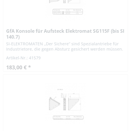
GfA Konsole für Aufsteck Elektromat SG115F (bis SI
140.7)
SI-ELEKTROMATEN „Der Sichere“ sind Spezialantriebe für
Industrietore, die gegen Absturz gesichert werden müssen.
Die patentierte Fangvorrichtung ist im Getriebe integriert.
Artikel-Nr.: 41579
Die...
183,00 € *