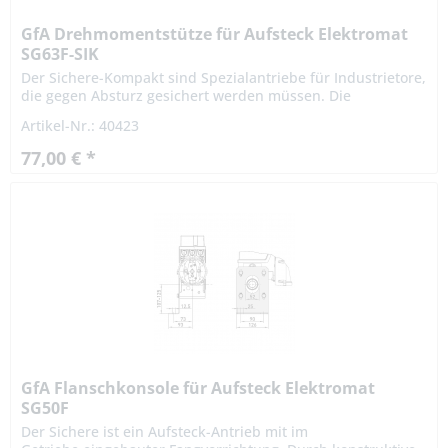
GfA Drehmomentstütze für Aufsteck Elektromat
SG63F-SIK
Der Sichere-Kompakt sind Spezialantriebe für Industrietore,
die gegen Absturz gesichert werden müssen. Die
patentierte Fangvorrichtung ist im Getriebe integriert. Die
Artikel-Nr.: 40423
Montage...
77,00 € *
GfA Flanschkonsole für Aufsteck Elektromat
SG50F
Der Sichere ist ein Aufsteck-Antrieb mit im