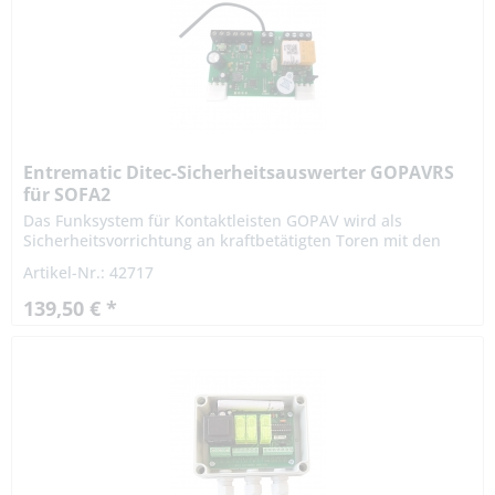
Entrematic Ditec-Sicherheitsauswerter GOPAVRS
für SOFA2
Das Funksystem für Kontaktleisten GOPAV wird als
Sicherheitsvorrichtung an kraftbetätigten Toren mit den
Kontaktleisten SOF kombiniert, und an die Eingänge IN1
Artikel-Nr.: 42717
und/oder IN2 der...
139,50 € *