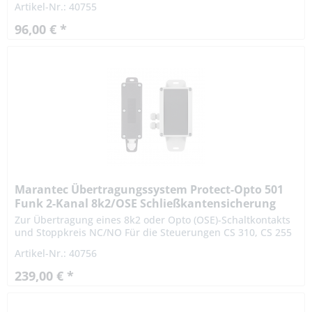
Artikel-Nr.: 40755
96,00 € *
Marantec Übertragungssystem Protect-Opto 501
Funk 2-Kanal 8k2/OSE Schließkantensicherung
Zur Übertragung eines 8k2 oder Opto (OSE)-Schaltkontakts
und Stoppkreis NC/NO Für die Steuerungen CS 310, CS 255
AC OSE: Nur in Verbindung mit den Optosensoren Typ F
Artikel-Nr.: 40756
Technische...
239,00 € *