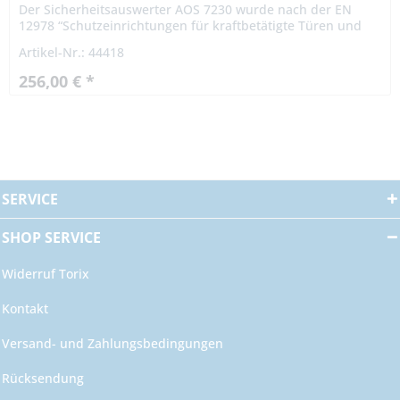
Der Sicherheitsauswerter AOS 7230 wurde nach der EN
12978 “Schutzeinrichtungen für kraftbetätigte Türen und
Tore” entwickelt. Die AOS Geräte bieten ferner noch ein
Artikel-Nr.: 44418
Melderelais...
256,00 € *
SERVICE
SHOP SERVICE
Widerruf Torix
Kontakt
Versand- und Zahlungsbedingungen
Rücksendung