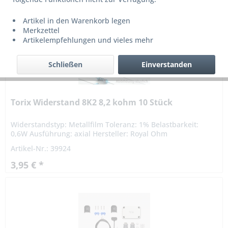
Artikel in den Warenkorb legen
Merkzettel
Artikelempfehlungen und vieles mehr
Schließen
Einverstanden
Torix Widerstand 8K2 8,2 kohm 10 Stück
Widerstandstyp: Metallfilm Toleranz: 1% Belastbarkeit:
0,6W Ausführung: axial Hersteller: Royal Ohm
Artikel-Nr.: 39924
3,95 € *