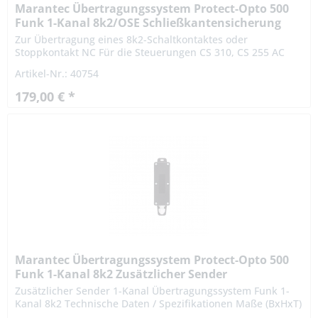
Marantec Übertragungssystem Protect-Opto 500
Funk 1-Kanal 8k2/OSE Schließkantensicherung
Zur Übertragung eines 8k2-Schaltkontaktes oder
Stoppkontakt NC Für die Steuerungen CS 310, CS 255 AC
Technische Daten / Spezifikationen Maße (BxHxT) (Sender)
Artikel-Nr.: 40754
189x51x36 mm...
179,00 € *
Marantec Übertragungssystem Protect-Opto 500
Funk 1-Kanal 8k2 Zusätzlicher Sender
Zusätzlicher Sender 1-Kanal Übertragungssystem Funk 1-
Kanal 8k2 Technische Daten / Spezifikationen Maße (BxHxT)
(Sender) 189x51x36 mm Batterietyp (Sender) Typ AA 3,6 V...