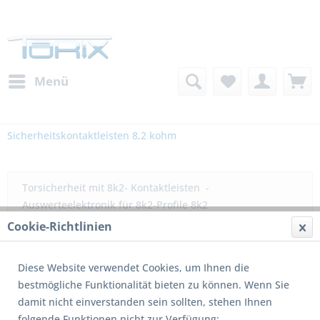
Menü
Sicherheitskontaktleisten 8,2 kohm
Torsicherheit mit 8k2- Kontaktleisten -
Auswerteelektronik für 8k2-Profile 8k2
Sicherheitskontaktleisten und Zubehör für 8,2 kohm
Cookie-Richtlinien
Kontaktleisten...
mehr erfahren »
Diese Website verwendet Cookies, um Ihnen die
Filtern
bestmögliche Funktionalität bieten zu können. Wenn Sie
damit nicht einverstanden sein sollten, stehen Ihnen
folgende Funktionen nicht zur Verfügung: