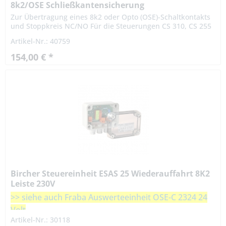
8k2/OSE Schließkantensicherung
Zur Übertragung eines 8k2 oder Opto (OSE)-Schaltkontakts
und Stoppkreis NC/NO Für die Steuerungen CS 310, CS 255
AC OSE: Nur in Verbindung mit den Optosensoren Typ F
Artikel-Nr.: 40759
Technische...
154,00 € *
Bircher Steuereinheit ESAS 25 Wiederauffahrt 8K2
Leiste 230V
>> siehe auch Fraba Auswerteeinheit OSE-C 2324 24
Volt
Artikel-Nr.: 30118