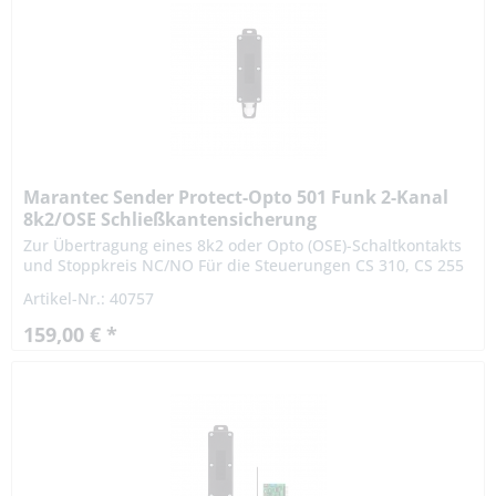
Marantec Sender Protect-Opto 501 Funk 2-Kanal
8k2/OSE Schließkantensicherung
Zur Übertragung eines 8k2 oder Opto (OSE)-Schaltkontakts
und Stoppkreis NC/NO Für die Steuerungen CS 310, CS 255
AC OSE: Nur in Verbindung mit den Optosensoren Typ F
Artikel-Nr.: 40757
Technische...
159,00 € *