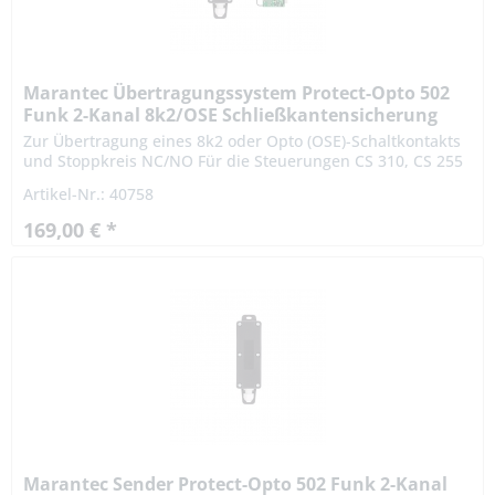
Marantec Übertragungssystem Protect-Opto 502
Funk 2-Kanal 8k2/OSE Schließkantensicherung
Zur Übertragung eines 8k2 oder Opto (OSE)-Schaltkontakts
und Stoppkreis NC/NO Für die Steuerungen CS 310, CS 255
AC OSE: Nur in Verbindung mit den Optosensoren Typ F
Artikel-Nr.: 40758
Technische...
169,00 € *
Marantec Sender Protect-Opto 502 Funk 2-Kanal