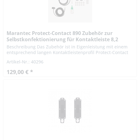
Marantec Protect-Contact 890 Zubehör zur
Selbstkonfektionierung für Kontaktleiste 8,2
kohm
Beschreibung Das Zubehör ist in Eigenleistung mit einem
entsprechend langen Kontaktleistenprofil Protect-Contact
800 zu einer kompletten Kontaktleiste zu montieren · In...
Artikel-Nr.: 40296
129,00 € *