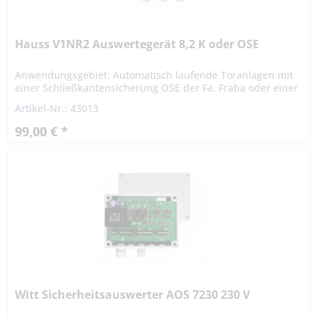
Hauss V1NR2 Auswertegerät 8,2 K oder OSE
Anwendungsgebiet: Automatisch laufende Toranlagen mit
einer Schließkantensicherung OSE der Fa. Fraba oder einer
Widerstandsschaltleiste mit 8,2 kR Abschlusswiderstand.
Artikel-Nr.: 43013
Das Gerät...
99,00 € *
Witt Sicherheitsauswerter AOS 7230 230 V