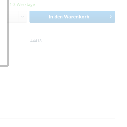
it ca. 1-3 Werktage
In den
Warenkorb
n
:
44418