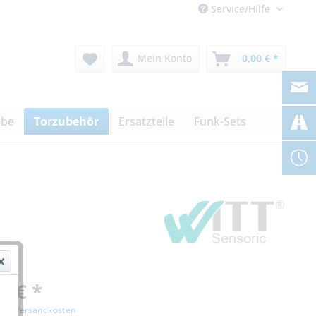
Service/Hilfe
Mein Konto
0,00 € *
ebe
Torzubehör
Ersatzteile
Funk-Sets
0 € *
zgl. Versandkosten