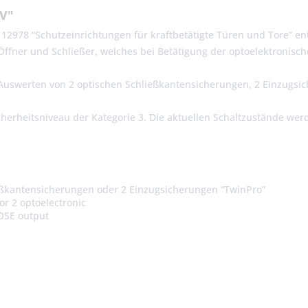
 V"
2978 “Schutzeinrichtungen für kraftbetätigte Türen und Tore” ent
Öffner und Schließer, welches bei Betätigung der optoelektronisc
 Auswerten von 2 optischen Schließkantensicherungen, 2 Einzugsi
herheitsniveau der Kategorie 3. Die aktuellen Schaltzustände wer
hließkantensicherungen oder 2 Einzugsicherungen “TwinPro”
for 2 optoelectronic
 OSE output