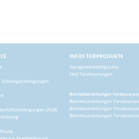
ICE
INFOS TORPRODUKTE
x
Garagentorkonfigurator
FAQ Torsteuerungen
d Zahlungsbedingungen
g
Betriebsanleitungen Torsteueru
ht
Betriebsanleitungen Torsteuerun
Betriebsanleitungen Torsteuerun
eschäftsbedingungen (AGB)
Betriebsanleitungen Torsteuer
rklärung
rdnung
orm zur Streitbeilegung