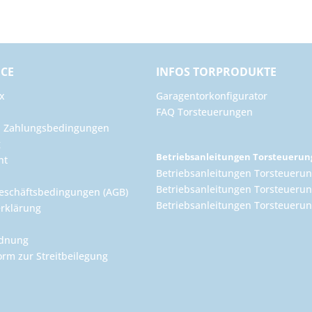
ICE
INFOS TORPRODUKTE
x
Garagentorkonfigurator
FAQ Torsteuerungen
d Zahlungsbedingungen
g
Betriebsanleitungen Torsteueru
ht
Betriebsanleitungen Torsteuerun
Betriebsanleitungen Torsteuerun
eschäftsbedingungen (AGB)
Betriebsanleitungen Torsteuer
rklärung
rdnung
orm zur Streitbeilegung