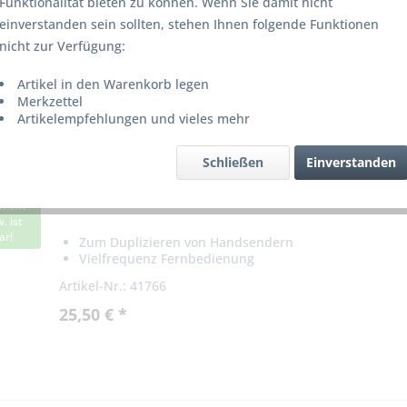
Funktionalität bieten zu können. Wenn Sie damit nicht
zu erkennen und diesen auf präzise und konstante Weise zu reprod
einverstanden sein sollten, stehen Ihnen folgende Funktionen
nicht zur Verfügung:
Artikel in den Warenkorb legen
Merkzettel
Artikelempfehlungen und vieles mehr
Schließen
Einverstanden
Alternativer oder Ersatzhandsender ABEXO EG
nicht
. ist
ar!
Zum Duplizieren von Handsendern
Vielfrequenz Fernbedienung
Artikel-Nr.: 41766
25,50 € *