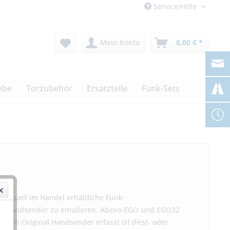
Service/Hilfe
Mein Konto
0,00 € *
ebe
Torzubehör
Ersatzteile
Funk-Sets
 aktuell im Handel erhältliche Funk-
ken Handsender zu emulieren. Abexo EGO und EGO32
ichen Original Handsender erfasst ist (Fest- oder