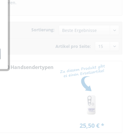
uzieren.
Sortierung:
Artikel pro Seite:
O 600 Handsendertypen
25,50 € *