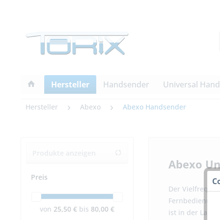
Hersteller
Handsender
Universal Han
Hersteller
Abexo
Abexo Handsender
Produkte anzeigen
Abexo Un
Preis
C
Der Vielfrequen
Fernbedienunge
von
25,50 €
bis
80,00 €
ist in der Lage