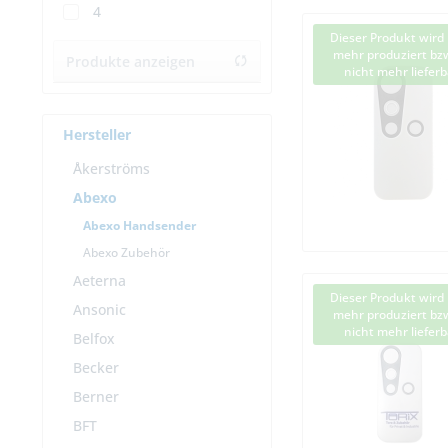
4
Dieser Produkt wird 
mehr produziert bzw
Produkte anzeigen
nicht mehr lieferb
Hersteller
Åkerströms
Abexo
Abexo Handsender
Abexo Zubehör
Aeterna
Dieser Produkt wird 
Ansonic
mehr produziert bzw
nicht mehr lieferb
Belfox
Becker
Berner
BFT