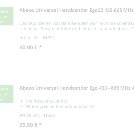
Abexo Universal Handsender Ego32 433-868 MHz
nicht
. ist
ar!
Das Duplizieren von Handsendern war noch nie so einfa
schlankes Design, intuitiv und einfach zu handhaben – 
angenehme Haptik, ein...
Artikel-Nr.: 41972
30,00 € *
Abexo Universal Handsender Ego 433 - 868 MHz 
nicht
. ist
ar!
Vielfrequenz-Sender
Umfangreiche Kompatibilitätsliste
Artikel-Nr.: 41659
25,50 € *