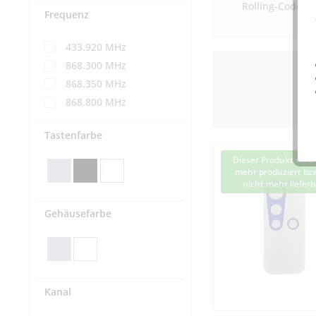
Rolling-Code) 
Frequenz
433.920 MHz
868.300 MHz
868.350 MHz
868.800 MHz
Tastenfarbe
Dieser Produkt wird 
mehr produziert bzw
nicht mehr lieferb
Gehäusefarbe
Kanal