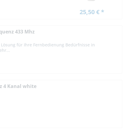
25,50 € *
equenz 433 Mhz
le Lösung für Ihre Fernbedienung Bedürfnisse in
hr...
z 4 Kanal white