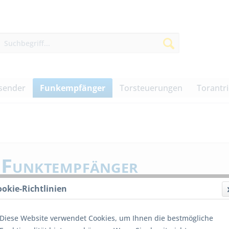
sender
Funkempfänger
Torsteuerungen
Torantr
Funktempfänger
ookie-Richtlinien
fon und/oder Smartphone
Diese Website verwendet Cookies, um Ihnen die bestmögliche
die Torsteuerung nutzen