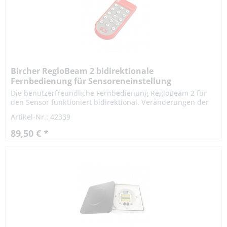
Bircher RegloBeam 2 bidirektionale
Fernbedienung für Sensoreneinstellung
Die benutzerfreundliche Fernbedienung RegloBeam 2 für
den Sensor funktioniert bidirektional. Veränderungen der
Sensoreinstellungen meldet dieser sofort an die
Artikel-Nr.: 42339
Fernbedienung...
89,50 € *