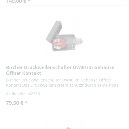
149,00 € *
Bircher Druckwellenschalter DW40 im Gehäuse
Öffner Kontakt
Bircher Druckwellenschalter DW40 im Gehäuse Öffner
Kontakt Das Druckwellensystem schützt durch seine hohe
Ansprechempfindlichkeit aus fast allen Richtungen
Artikel-Nr.: 42313
Personen und...
79,50 € *