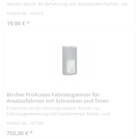
werden durch die Berührung von Kontaktoberflächen, vor
allem Türgriffe, übertragen. CleanSwitch öffnet Türen
Artikel-Nr.: 42474
berührungslos...
19,00 € *
Bircher ProAccess Fahrzeugsensor für
Arealzufahrten mit Schranken und Toren
ProAccess ist ein leistungsstarker Sensor zur
Fahrzeugerkennung mit kombinierter Radar- und
Ultraschalltechnologie. ProAccess aktiviert Schranken,
Artikel-Nr.: 42704
Parkscheinautomaten, Tore oder...
750,00 € *