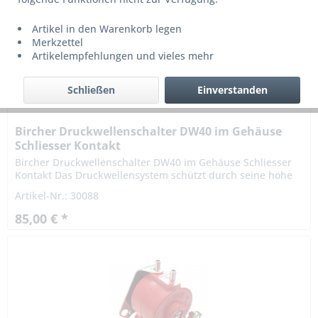
Artikel in den Warenkorb legen
Merkzettel
Artikelempfehlungen und vieles mehr
Schließen
Einverstanden
Bircher Druckwellenschalter DW40 im Gehäuse
Schliesser Kontakt
Bircher Druckwellenschalter DW40 im Gehäuse Schliesser
Kontakt Das Druckwellensystem schützt durch seine hohe
Ansprechempfindlichkeit aus fast allen Richtungen
Artikel-Nr.: 30088
Personen und...
85,00 € *