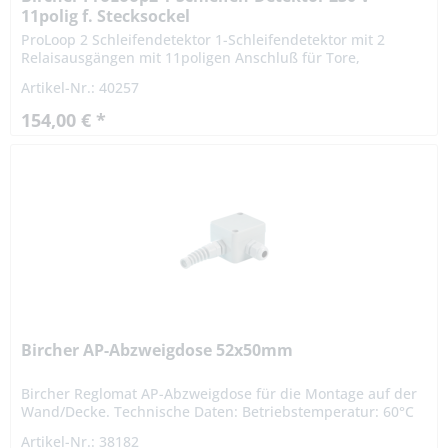
11polig f. Stecksockel
ProLoop 2 Schleifendetektor 1-Schleifendetektor mit 2
Relaisausgängen mit 11poligen Anschluß für Tore,
industrielle Schranken-, Parkplatzanlagen und Poller...
Artikel-Nr.: 40257
154,00 € *
Bircher AP-Abzweigdose 52x50mm
Bircher Reglomat AP-Abzweigdose für die Montage auf der
Wand/Decke. Technische Daten: Betriebstemperatur: 60°C
Einsatztemperatur: 60°C Länge: 52 mm Breite: 50 mm
Artikel-Nr.: 38182
Bestückung:...