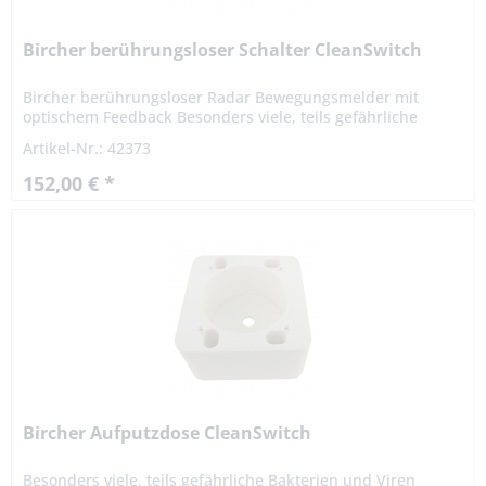
Bircher berührungsloser Schalter CleanSwitch
Bircher berührungsloser Radar Bewegungsmelder mit
optischem Feedback Besonders viele, teils gefährliche
Bakterien und Viren werden durch die Berührung von
Artikel-Nr.: 42373
Kontaktoberflächen,...
152,00 € *
Bircher Aufputzdose CleanSwitch
Besonders viele, teils gefährliche Bakterien und Viren