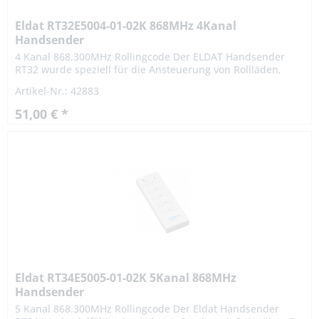
Eldat RT32E5004-01-02K 868MHz 4Kanal
Handsender
4 Kanal 868.300MHz Rollingcode Der ELDAT Handsender
RT32 wurde speziell für die Ansteuerung von Rollläden,
Jalousien und Markisen designt. In Verbindung mit dem
Artikel-Nr.: 42883
entsprechenden...
51,00 € *
Eldat RT34E5005-01-02K 5Kanal 868MHz
Handsender
5 Kanal 868.300MHz Rollingcode Der Eldat Handsender