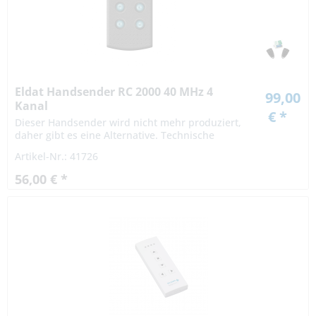
Eldat Handsender RC 2000 40 MHz 4
99,00
Kanal
€ *
Dieser Handsender wird nicht mehr produziert,
daher gibt es eine Alternative. Technische
Daten: Modell: RC 2000 Frequenz: 40.685 MHz
Artikel-Nr.: 41726
Kanäle: 4 Codierung: Rollingcode Batterie:...
56,00 € *