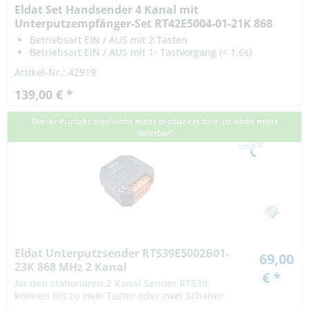
Eldat Set Handsender 4 Kanal mit
Unterputzempfänger-Set RT42E5004-01-21K 868
MHz 230 V...
Betriebsart EIN / AUS mit 2 Tasten
Betriebsart EIN / AUS mit 1- Tastvorgang (< 1,6s)
Totmannfunktion Relais hält solange wie Taste
Artikel-Nr.: 42919
gedrückt wird
139,00 € *
Dieser Produkt wird nicht mehr produziert bzw. ist nicht mehr
lieferbar!
Eldat Unterputzsender RTS39E5002B01-
69,00
23K 868 MHz 2 Kanal
€ *
An den stationären 2 Kanal Sender RTS39
können bis zu zwei Taster oder zwei Schalter
mit 230 V angeschlossen werden. Anschluss für