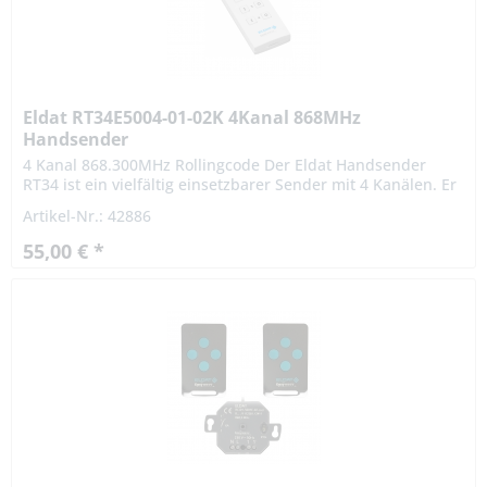
Eldat RT34E5004-01-02K 4Kanal 868MHz
Handsender
4 Kanal 868.300MHz Rollingcode Der Eldat Handsender
RT34 ist ein vielfältig einsetzbarer Sender mit 4 Kanälen. Er
kann zur Ansteuerung von zwei Rollläden in der
Artikel-Nr.: 42886
Betriebsart...
55,00 € *