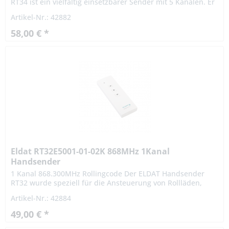
RT34 ist ein vielfältig einsetzbarer Sender mit 5 Kanälen. Er
kann bis zu fünf elektrische Verbraucher mit der...
Artikel-Nr.: 42882
58,00 € *
Eldat RT32E5001-01-02K 868MHz 1Kanal
Handsender
1 Kanal 868.300MHz Rollingcode Der ELDAT Handsender
RT32 wurde speziell für die Ansteuerung von Rollläden,
Jalousien und Markisen designt. In Verbindung mit dem
Artikel-Nr.: 42884
entsprechenden...
49,00 € *