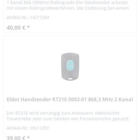
1 Kanal 868.300MHz Rollingcode Die Handsender arbeitet
mit einem Rollingcodeverfahren. Die Codierung bei einem
Rollingcodeverfahren ist hochsicher. Das Signal variiert
Artikel-Nr.: HS11294
nach...
40,00 € *
Eldat Handsender RT21E-5002-01 868,3 MHz 2 Kanal
Der RT21E wird vorrangig zum Ansteuern elektrischer
Torantriebe oder zum Senden von Personenrufen genutzt.
Ist ein Batteriewechsel notwendig, wird dies gut sichtbar
Artikel-Nr.: HS11297
durch eine...
39,00 € *