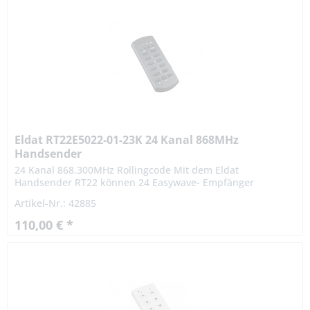
Eldat RT22E5022-01-23K 24 Kanal 868MHz
Handsender
24 Kanal 868.300MHz Rollingcode Mit dem Eldat
Handsender RT22 können 24 Easywave- Empfänger
angesteuert werden. Der RT22 hat vier Ebenen (I bis IV), mit
Artikel-Nr.: 42885
jeweils sechs...
110,00 € *