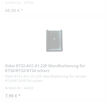
Artikel-Nr.: 43786
handelsübliche 230V-Taster oder 230V-
Schalter...
68,00 € *
Eldat RT32-ACC-01-22P Wandhalterung für
RT30/RT32/RT34 scharz
Eldat RT32-ACC-01-22P Wandhalterung für Sender
RT30/RT32/RT34 scharz
Artikel-Nr.: 44222
7,90 € *