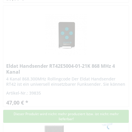
Eldat Handsender RT42E5004-01-21K 868 MHz 4
Kanal
4 Kanal 868.300MHz Rollingcode Der Eldat Handsender
RT42 ist ein universell einsetzbarer Funksender. Sie können
mit jedem beliebigen Easywave-Empfänger und in jeder
Artikel-Nr.: 39835
verfügbaren...
47,00 € *
Dieser Produkt wird nicht mehr produziert bzw. ist nicht mehr
lieferbar!