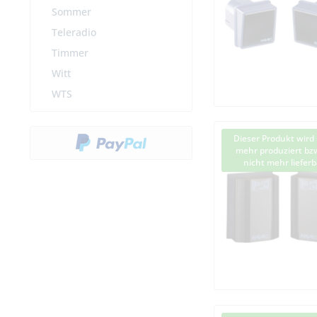
Sommer
Teleradio
Timmer
Witt
WTS
Dieser Produkt wird 
mehr produziert bzw
nicht mehr lieferb