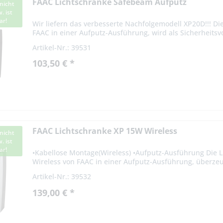
FAAC Lichtschranke Safebeam Aufputz
nicht
. ist
ar!
Wir liefern das verbesserte Nachfolgemodell XP20D!!! D
FAAC in einer Aufputz-Ausführung, wird als Sicherheitsvo
richtet...
Artikel-Nr.: 39531
103,50 € *
FAAC Lichtschranke XP 15W Wireless
nicht
. ist
ar!
•Kabellose Montage(Wireless) •Aufputz-Ausführung Die 
Wireless von FAAC in einer Aufputz-Ausführung, überze
kabellose Montage. Sie...
Artikel-Nr.: 39532
139,00 € *