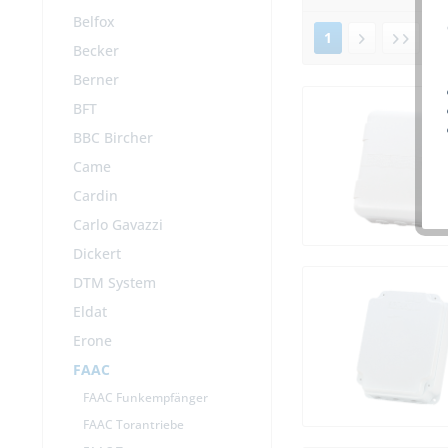
Belfox
1
v
Becker
Berner
BFT
BBC Bircher
Came
Cardin
Carlo Gavazzi
Dickert
DTM System
Eldat
Erone
FAAC
FAAC Funkempfänger
FAAC Torantriebe