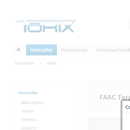
Hersteller
Handsender
Universal Han
Hersteller
FAAC
Hersteller
FAAC Tor
Åkerströms
C
Abexo
Aeterna
Ansonic