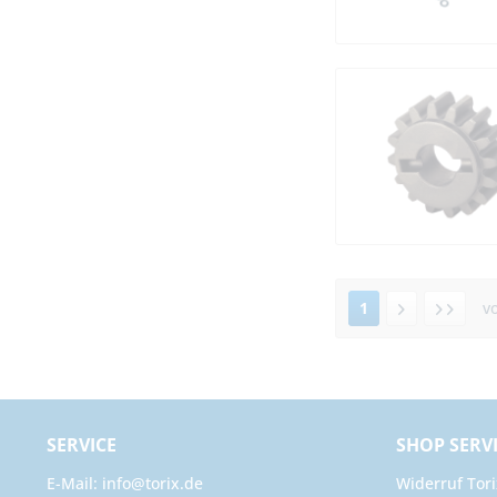
1
v
SERVICE
SHOP SERV
E-Mail: info@torix.de
Widerruf Tori