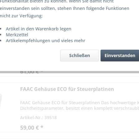
Funktionalität bieten zu können. Wenn Sie damit nicht
einverstanden sein sollten, stehen Ihnen folgende Funktionen
on
8
nicht zur Verfügung:
Artikel in den Warenkorb legen
FAAC Gehäuse Luxus für Steuerplatinen
Merkzettel
Artikelempfehlungen und vieles mehr
FAAC Gehäuse Luxus für Steuerplatinen. Das hochwertig
Dichtheitsparameter, besitzt einen versperrbaren stabile
Schließen
Einverstanden
Artikel-Nr.: 39517
61,00 € *
FAAC Gehäuse ECO für Steuerplatinen
FAAC Gehäuse ECO für Steuerplatinen Das hochwertige K
Dichtheitsparameter, besitzt einen komplett verschraubb
Artikel-Nr.: 39518
59,00 € *