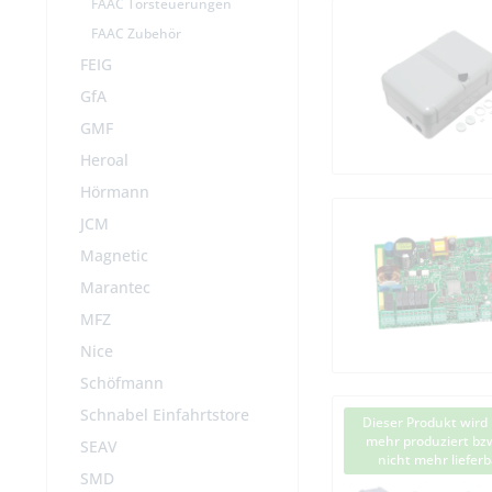
FAAC Torsteuerungen
FAAC Zubehör
FEIG
GfA
GMF
Heroal
Hörmann
JCM
Magnetic
Marantec
MFZ
Nice
Schöfmann
Schnabel Einfahrtstore
Dieser Produkt wird 
mehr produziert bzw
SEAV
nicht mehr lieferb
SMD