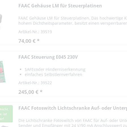
FAAC Gehäuse LM für Steuerplatinen
FAAC Gehäuse LM für Steuerplatinen. Das hochwertige K
hohem Dichtheitsparameter, besitzt einen versperrbaren 
Artikel-Nr.: 39519
74,00 € *
FAAC Steuerung E045 230V
SAFEcoder Hinderniserkennung
einfaches Selbstlernverfahren
BUS 2-easy Eingang
Artikel-Nr.: 39522
245,00 € *
FAAC Fotoswitch Lichtschranke Auf- oder Unt
nicht
. ist
ar!
Die Lichtschranke Fotoswitch von FAAC für Auf- oder Unt
Sender und Empfänger mit 24 V/90 mA Anschlusswert zu