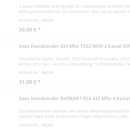
2 Kanal 868MHz Rollingcode Die Handsender arbeitet mi
Rollingcodeverfahren ist hochsicher. Das Signal variiert n
Artikel-Nr.: 44268
30,00 € *
Seav Handsender 433 Mhz TXS2 NEW 2 Kanal DI
Technische Daten: Modell: TXS2 New DIP Frequenz: 433.9
Größe: 62 x 36 x 14 mm Lieferumfang: 1x Handsender 1x B
Artikel-Nr.: 44258
31,00 € *
Seav Handsender BeSMART RS4 433 Mhz 4 Kana
Der Handsender arbeitet mit einem Wechselcodeverfahre
variiert nach einer bestimmten Regel (Algorithmus). Die..
Artikel-Nr.: 44264