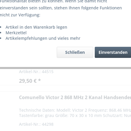
Funktionalität bieten zu können. Wenn Sie damit nicht
einverstanden sein sollten, stehen Ihnen folgende Funktionen
nicht zur Verfügung:
on
92
Artikel in den Warenkorb legen
Merkzettel
Artikelempfehlungen und vieles mehr
Ditec Handsender ZENP4 868,35 MHz Rollingcod
Schließen
Einverstanden
4 Kanal 868.350 MHz Rollingcode Die Handsender arbeite
einem Rollingcodeverfahren ist hochsicher. Das Signal var
Artikel-Nr.: 44515
29,50 € *
Comunello Victor 2 868 MHz 2 Kanal Handsende
Technische Daten: Modell: Victor 2 Frequenz: 868.46 MHz
Tastenfarbe: grau Größe: 70 x 30 x 10 mm Schutzart: Nur
Artikel-Nr.: 44298