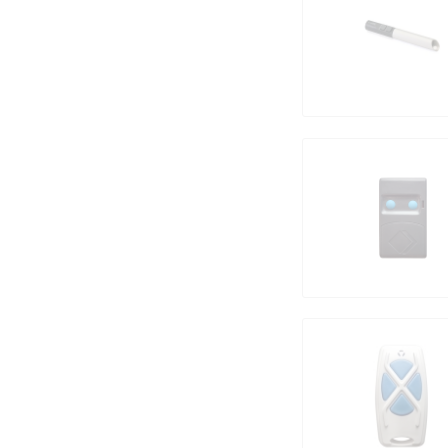
MicroLatch
Motorline
Mutan Code
Neukirchen
Nice
Normstahl
Novoferm
Polynorm
Proget
Proteco
Pujol
Rademacher
RIB
Rundum Meir
Schellenberg
Schnabel Einfahrtstore GmbH & Co.KG
Schöfmann
Sciar