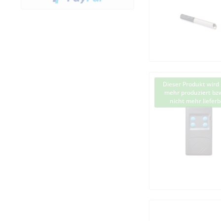
Günther Tore
Hauss
Heroal
Homentry
Hörig
Hörmann
Intertechno
Dieser Produkt wird 
mehr produziert bzw
Intratone
nicht mehr lieferb
JCM
Kaiser Nienhaus
King Gates
LEB
Lift Boy
Luppiter
Marantec
Meißner
MFZ