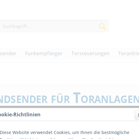
dsender
Funkempfänger
Torsteuerungen
Torantri
dsender für Toranlagen
Wählen Sie Hersteller und andere Handsendereigenschaften
ookie-Richtlinien
Navigation
Filtern Sie nach dem Hersteller und/oder der Frequenz, 
Diese Website verwendet Cookies, um Ihnen die bestmögliche