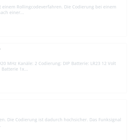
t einem Rollingcodeverfahren. Die Codierung bei einem
ach einer...
P
20 MHz Kanäle: 2 Codierung: DIP Batterie: LR23 12 Volt
atterie 1x...
l
n. Die Codierung ist dadurch hochsicher. Das Funksignal
.