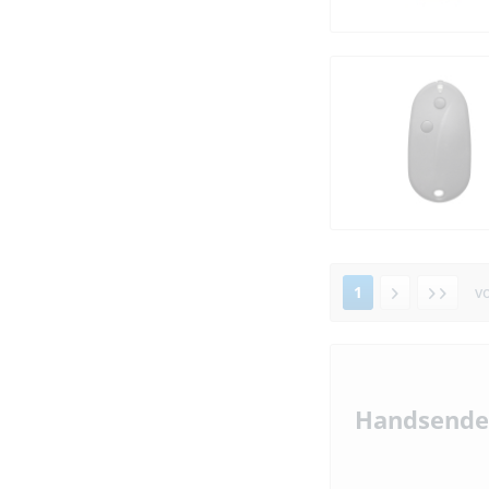
Seav
Seip
Selve
Seuster Labex
Simba
SIMU
SMD
Somfy
Sommer
Stagnoli
1
v
TAU
Tedsen
Telcoma
Teleco
Handsender
Teleradio
TOKO
Torix