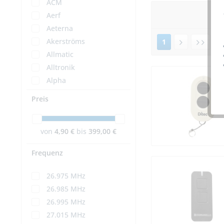
ACM
Aerf
Aeterna
Akerströms
1
v
Allmatic
Alltronik
Alpha
Alpha Deuren
Preis
Alulux
Aluprof
von
4,90 €
bis
399,00 €
Ansonic
Aperto
Frequenz
Aprimatic
Astrell
26.975 MHz
Asutec
26.985 MHz
Aumüller
26.995 MHz
Autokit
27.015 MHz
Avanti