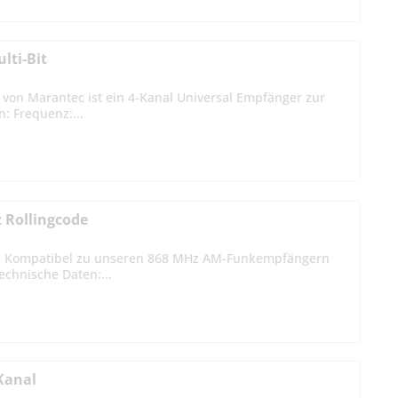
lti-Bit
 von Marantec ist ein 4-Kanal Universal Empfänger zur
: Frequenz:...
 Rollingcode
olle Kompatibel zu unseren 868 MHz AM-Funkempfängern
chnische Daten:...
Kanal