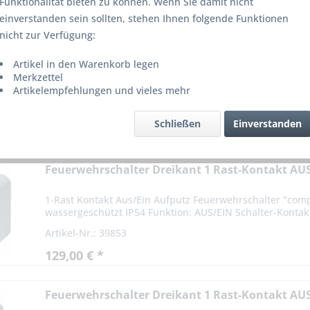
Funktionalität bieten zu können. Wenn Sie damit nicht
einverstanden sein sollten, stehen Ihnen folgende Funktionen
nicht zur Verfügung:
Artikel in den Warenkorb legen
Merkzettel
Artikelempfehlungen und vieles mehr
Schließen
Einverstanden
Feuerwehrschalter Dreikant 1 Rast-Kontakt AU
1-Rast Kontakt Aus/Ein Aufputz Feuerwehrschalter "comp
wassergeschützt IP54 Funktion: AUS/EIN Schalter-Kontakt
Artikel-Nr.: 39853
129,00 € *
Feuerwehrschalter Dreikant 1 Rast-Kontakt AU