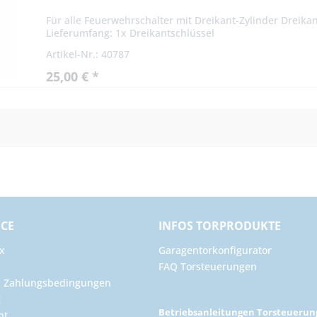
Für alle Feuerwehrschalter mit Dreikant-Zylinder Dreik
Lieferumfang: 1x Dreikantschlüssel
Artikel-Nr.: 40787
25,00 € *
ICE
INFOS TORPRODUKTE
x
Garagentorkonfigurator
FAQ Torsteuerungen
d Zahlungsbedingungen
g
Betriebsanleitungen Torsteueru
ht