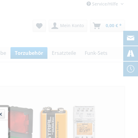
Service/Hilfe
Mein Konto
0,00 € *
ebe
Torzubehör
Ersatzteile
Funk-Sets