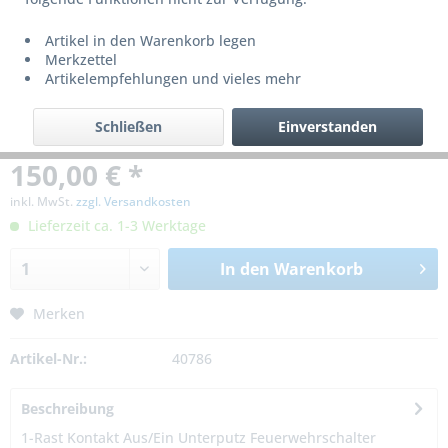
Artikel in den Warenkorb legen
Merkzettel
Artikelempfehlungen und vieles mehr
Schließen
Einverstanden
150,00 € *
inkl. MwSt.
zzgl. Versandkosten
Lieferzeit ca. 1-3 Werktage
In den
Warenkorb
Merken
Artikel-Nr.:
40786
Beschreibung
1-Rast Kontakt Aus/Ein Unterputz Feuerwehrschalter