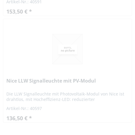
Artikel-Nr.: 40591
153,50 € *
Nice LLW Signalleuchte mit PV-Modul
Die LLW Signalleuchte mit Photovoltaik-Modul von Nice ist
drahtlos, mit Hocheffizienz-LED: reduzierter
Energieverbrauch und nahezu unbegrenzte Dauer (keine
Artikel-Nr.: 40597
Lämpchen mehr, die...
136,50 € *