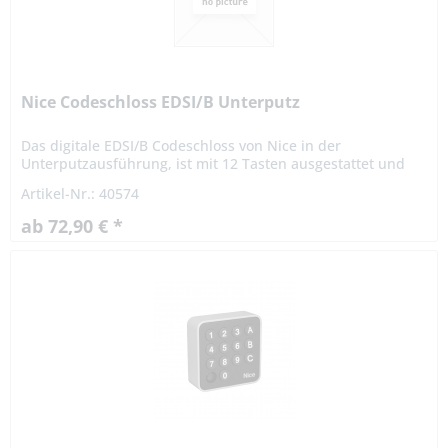
Nice Codeschloss EDSI/B Unterputz
Das digitale EDSI/B Codeschloss von Nice in der
Unterputzausführung, ist mit 12 Tasten ausgestattet und
kann wahlweise mit der Nice BlueBUS Technologie bestellt
Artikel-Nr.: 40574
werden. Das...
ab 72,90 € *