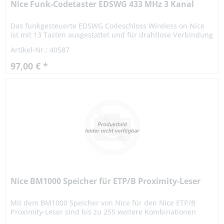
Nice Funk-Codetaster EDSWG 433 MHz 3 Kanal
Das funkgesteuerte EDSWG Codeschloss Wireless on Nice
ist mit 13 Tasten ausgestattet und für drahtlose Verbindung
konzipiert. Kompatibel z.B. Nice zu Schiebetor Robus 600
Artikel-Nr.: 40587
Kit...
97,00 € *
Nice BM1000 Speicher für ETP/B Proximity-Leser
Mit dem BM1000 Speicher von Nice für den Nice ETP/B
Proximity-Leser sind bis zu 255 weitere Kombinationen
möglich!