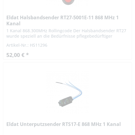
Eldat Halsbandsender RT27-5001E-11 868 MHz 1
Kanal
1 Kanal 868.300MHz Rollingcode Der Halsbandsender RT27
wurde speziell an die Bedürfnisse pflegebedürftiger
Menschen angepasst.Mit der großen Drucktaste ist eine
Artikel-Nr.: HS11296
einfache...
52,00 € *
Eldat Unterputzsender RTS17-E 868 MHz 1 Kanal