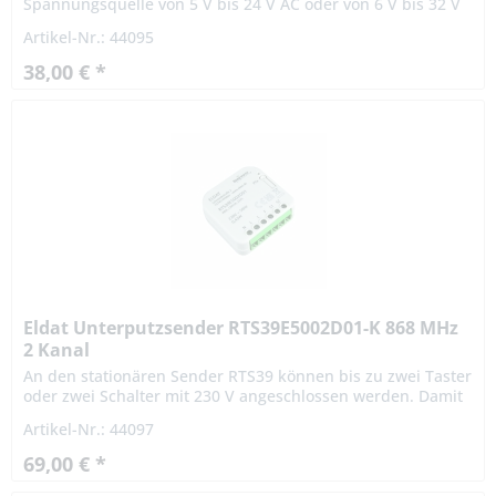
Spannungsquelle von 5 V bis 24 V AC oder von 6 V bis 32 V
DC angeschlossen werden. Sobald am Sender Spannung
Artikel-Nr.: 44095
anliegt, wird für...
38,00 € *
Eldat Unterputzsender RTS39E5002D01-K 868 MHz
2 Kanal
An den stationären Sender RTS39 können bis zu zwei Taster
oder zwei Schalter mit 230 V angeschlossen werden. Damit
kann jeder handelsübliche 230V-Taster oder 230V-Schalter
Artikel-Nr.: 44097
ohne...
69,00 € *