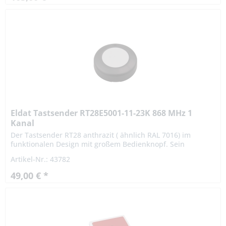
Eldat Tastsender RT28E5001-11-23K 868 MHz 1
Kanal
Der Tastsender RT28 anthrazit ( ähnlich RAL 7016) im
funktionalen Design mit großem Bedienknopf. Sein
häufigstes Anwendungsgebiet liegt im Schalten von
Artikel-Nr.: 43782
elektrischen Verbrauchern...
49,00 € *