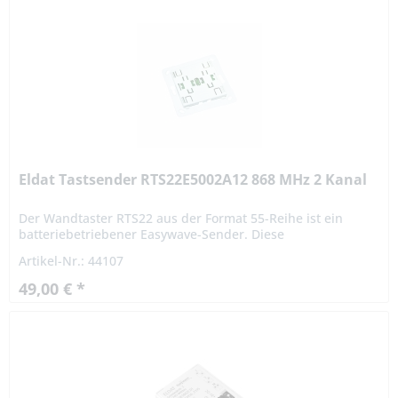
Eldat Tastsender RTS22E5002A12 868 MHz 2 Kanal
Der Wandtaster RTS22 aus der Format 55-Reihe ist ein
batteriebetriebener Easywave-Sender. Diese
Komplettversion des Wandtasters RTS22 enthält alle
Artikel-Nr.: 44107
benötigten Komponenten, um...
49,00 € *