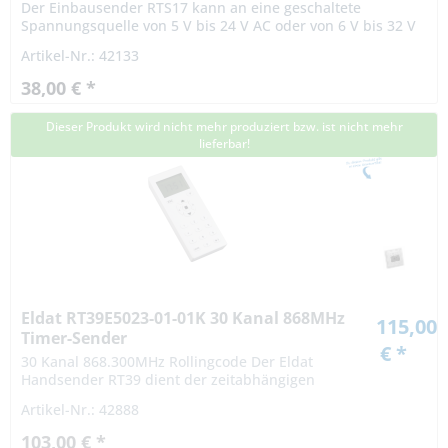
Der Einbausender RTS17 kann an eine geschaltete
Spannungsquelle von 5 V bis 24 V AC oder von 6 V bis 32 V
DC angeschlossen werden.Sobald am Sender Spannung
Artikel-Nr.: 42133
anliegt, wird für...
38,00 € *
Dieser Produkt wird nicht mehr produziert bzw. ist nicht mehr
lieferbar!
Eldat RT39E5023-01-01K 30 Kanal 868MHz
115,00
Timer-Sender
€ *
30 Kanal 868.300MHz Rollingcode Der Eldat
Handsender RT39 dient der zeitabhängigen
Steuerung von Easywave-Funkempfängern und
Artikel-Nr.: 42888
zum automatischen Betreiben von Rollläden
bzw....
103,00 € *