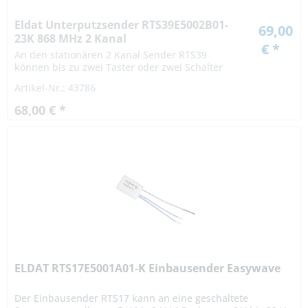
Eldat Unterputzsender RTS39E5002B01-
69,00
23K 868 MHz 2 Kanal
€ *
An den stationären 2 Kanal Sender RTS39
können bis zu zwei Taster oder zwei Schalter
mit 230 V angeschlossen werden. Anschluss für
Artikel-Nr.: 43786
handelsübliche 230V-Taster oder 230V-
Schalter...
68,00 € *
ELDAT RTS17E5001A01-K Einbausender Easywave
Der Einbausender RTS17 kann an eine geschaltete