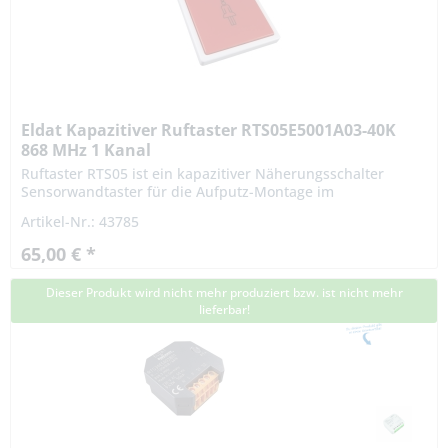
Eldat Kapazitiver Ruftaster RTS05E5001A03-40K
868 MHz 1 Kanal
Ruftaster RTS05 ist ein kapazitiver Näherungsschalter
Sensorwandtaster für die Aufputz-Montage im
Innenbereich. Annäherung oder kurzes Berühren sendet
Artikel-Nr.: 43785
ein Funksignal. Er kann...
65,00 € *
Dieser Produkt wird nicht mehr produziert bzw. ist nicht mehr
lieferbar!