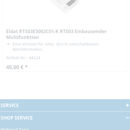
Eldat RTS03E5002C01-K RTS03 Einbausender
Multifunktion
Eine Version für alles, durch umschaltbaren
Betriebsmodus,
2x IMPULS | 2x EIN/AUS | 1x AUF/STOPP/ZU
Artikel-Nr.: 44224
kompatibel zu allen Easywave-Betriebsarten!
45,00 € *
SERVICE
SHOP SERVICE
Widerruf Torix