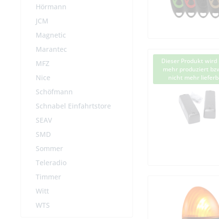
Hörmann
JCM
Magnetic
Marantec
Dieser Produkt wird 
MFZ
mehr produziert bzw
Nice
nicht mehr lieferb
Schöfmann
Schnabel Einfahrtstore
SEAV
SMD
Sommer
Teleradio
Timmer
Witt
WTS