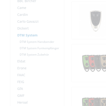
BBC Bircher
Came
Cardin
Carlo Gavazzi
Dickert
DTM System
DTM System Handsender
DTM System Funkempfänger
DTM System Zubehör
Eldat
Erone
FAAC
FEIG
GfA
GMF
Heroal