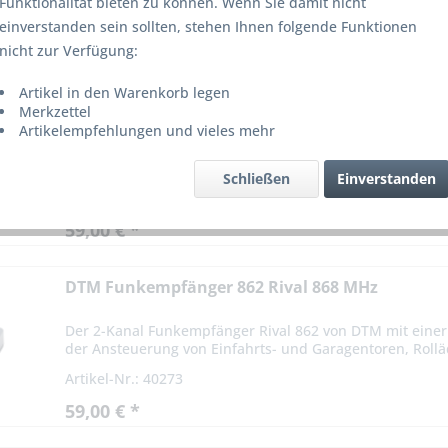
Funktionalität bieten zu können. Wenn Sie damit nicht
einverstanden sein sollten, stehen Ihnen folgende Funktionen
on
6
nicht zur Verfügung:
Artikel in den Warenkorb legen
DTM Funkempfänger Micro 868 MHz
Merkzettel
Artikelempfehlungen und vieles mehr
Der 2-Kanal Funkempfänger Micro 868 von DTM mit ein
in der Ansteuerung von Einfahrts- und Garagentoren, Rol
Schließen
Einverstanden
Artikel-Nr.: 40272
59,00 € *
DTM Funkempfänger 862 Rival 868 MHz
Der 2-Kanal Funkempfänger Rival 862 von DTM mit eine
der Ansteuerung von Einfahrts- und Garagentoren, Rolläd
Artikel-Nr.: 40273
59,00 € *