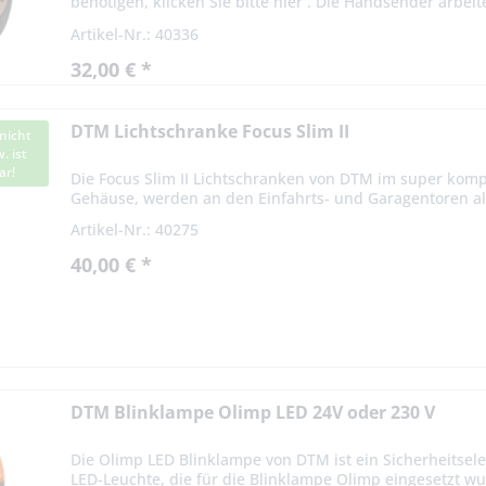
benötigen, klicken Sie bitte hier . Die Handsender arbeit
Artikel-Nr.: 40336
32,00 € *
DTM Lichtschranke Focus Slim II
nicht
. ist
ar!
Die Focus Slim II Lichtschranken von DTM im super ko
Gehäuse, werden an den Einfahrts- und Garagentoren als
montiert. Der Blickwinkel...
Artikel-Nr.: 40275
40,00 € *
DTM Blinklampe Olimp LED 24V oder 230 V
Die Olimp LED Blinklampe von DTM ist ein Sicherheitsel
LED-Leuchte, die für die Blinklampe Olimp eingesetzt wur