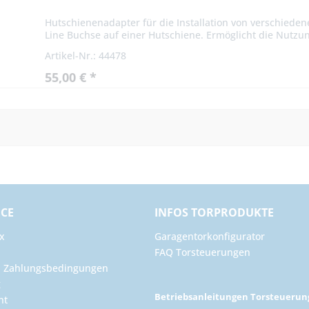
Hutschienenadapter für die Installation von verschiede
Line Buchse auf einer Hutschiene. Ermöglicht die Nutzun
Artikel-Nr.: 44478
55,00 € *
ICE
INFOS TORPRODUKTE
x
Garagentorkonfigurator
FAQ Torsteuerungen
d Zahlungsbedingungen
g
Betriebsanleitungen Torsteueru
ht