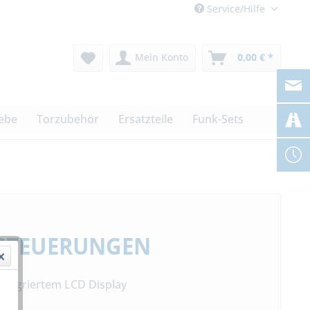
Service/Hilfe
Mein Konto
0,00 € *
iebe
Torzubehör
Ersatzteile
Funk-Sets
steuerungen
integriertem LCD Display