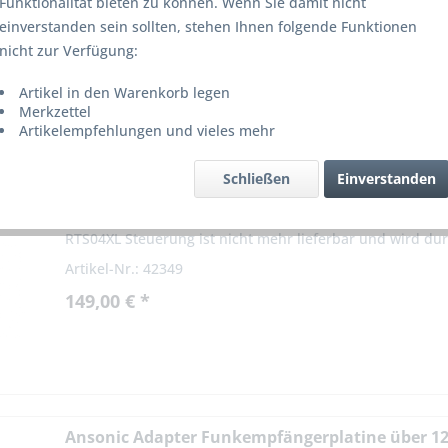
Funktionalität bieten zu können. Wenn Sie damit nicht
einverstanden sein sollten, stehen Ihnen folgende Funktionen
nicht zur Verfügung:
Artikel in den Warenkorb legen
Merkzettel
Artikelempfehlungen und vieles mehr
Alukon Rolltorsteuerung TopDrive.1 RTS04XL 8
Schließen
Einverstanden
nicht
. ist
ar!
Alukon Rolltorsteuerung RTS04XL TopDrive.1 868.500 MH
RTS04XL Steuerung ist nicht mehr lieferbar und wird dur
Dickert...
Artikel-Nr.: 42349
149,00 € *
Ansonic Adapter Funkempfängerplatine über 12p