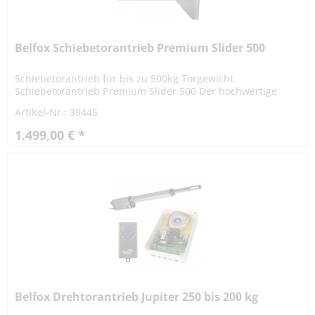
Belfox Schiebetorantrieb Premium Slider 500
Schiebetorantrieb für bis zu 500kg Torgewicht
Schiebetorantrieb Premium Slider 500 Der hochwertige
Schiebetorantrieb zeichnet sich besonders durch sein
Artikel-Nr.: 39445
stabiles Aluminiumgehäuse...
1.499,00 € *
Belfox Drehtorantrieb Jupiter 250 bis 200 kg