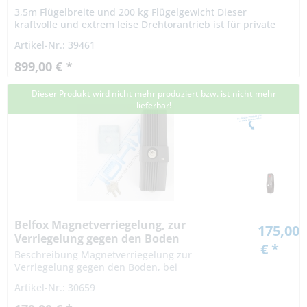
3,5m Flügelbreite und 200 kg Flügelgewicht Dieser
kraftvolle und extrem leise Drehtorantrieb ist für private
und gewerbliche Drehtore konstruiert. Die integrierte
Artikel-Nr.: 39461
Elektrobremse...
899,00 € *
Dieser Produkt wird nicht mehr produziert bzw. ist nicht mehr
lieferbar!
Belfox Magnetverriegelung, zur
175,00
Verriegelung gegen den Boden
€ *
Beschreibung Magnetverriegelung zur
Verriegelung gegen den Boden, bei
Drehtorantrieben 230 V Betriebsspannung
Artikel-Nr.: 30659
Lieferumfang 1 Magnetverriegelung mit
Metallplatte und Schloß mit...