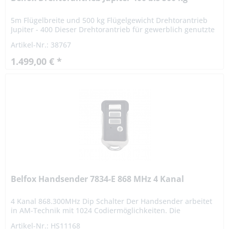
5m Flügelbreite und 500 kg Flügelgewicht Drehtorantrieb
Jupiter - 400 Dieser Drehtorantrieb für gewerblich genutzte
oder auch große private Hoftore ist besonders robust
Artikel-Nr.: 38767
gebaut....
1.499,00 € *
Belfox Handsender 7834-E 868 MHz 4 Kanal
4 Kanal 868.300MHz Dip Schalter Der Handsender arbeitet
in AM-Technik mit 1024 Codiermöglichkeiten. Die
persönliche Codierung ist mit einem 10-poligen
Artikel-Nr.: HS11168
Codierschalter vom...