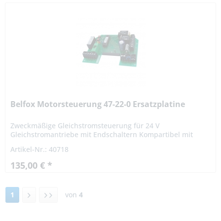
Belfox Motorsteuerung 47-22-0 Ersatzplatine
Zweckmäßige Gleichstromsteuerung für 24 V
Gleichstromantriebe mit Endschaltern Kompartibel mit
folgenden Belfox-Antrieben: Compact - Slider S2 Compact -
Artikel-Nr.: 40718
Slider S2 - S Technische...
135,00 € *
1
von
4