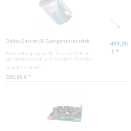
Belfox Saturn 80 Garagentorantrieb
499,00
€ *
Beschreibung Saturn 80, Saturn 80 Z Belfox
Garagentorantrieb Saturn 80 ist nicht mehr
lieferbar. Dieser Garagentorantrieb Saturn 80
Artikel-Nr.: 40538
ist ein zuverlässiges deutsches...
599,00 € *