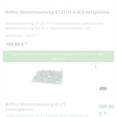
Belfox Motorsteuerung 47-21-11 A-W Ersatzplatine
Motorsteuerung 47-21-11 A-W Komfortable Gleichstrom -
Motorsteuerung für 24 V Gleichstrommotore mit
Endschalterbetrieb. Technische Daten: Anschlüsse für
Artikel-Nr.: 40717
Endschalter...
189,00 € *
Dieser Produkt wird nicht mehr produziert bzw. ist nicht mehr
lieferbar!
Belfox Motorsteuerung 47-21
189,00
Ersatzplatine
€ *
Motorsteuerung 47-21 Komfortable Gleichstrom