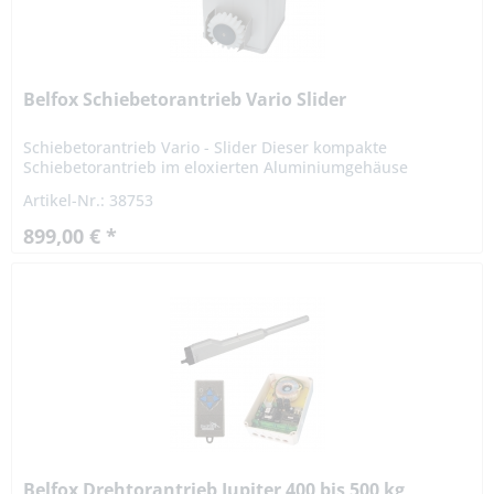
Belfox Schiebetorantrieb Vario Slider
Schiebetorantrieb Vario - Slider Dieser kompakte
Schiebetorantrieb im eloxierten Aluminiumgehäuse
zeichnet sich besonders durch seine universellen
Artikel-Nr.: 38753
Einsatzmöglichkeiten aus....
899,00 € *
Belfox Drehtorantrieb Jupiter 400 bis 500 kg