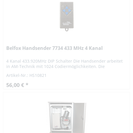
Belfox Handsender 7734 433 MHz 4 Kanal
4 Kanal 433.920MHz DIP Schalter Die Handsender arbeitet
in AM-Technik mit 1024 Codiermöglichkeiten. Die
persönliche Codierung ist mit einem 10-poligen
Artikel-Nr.: HS10821
Codierschalter vom...
56,00 € *