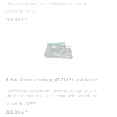
- Motorsteuerung für 24 V Gleichstrommotore
mit Endschalterbetrieb. Anschlüsse für
Artikel-Nr.: 40716
Endschalter Transformator Motor
Dreiminutenlicht...
165,00 € *
Belfox Motorsteuerung 47-21-i Ersatzplatine
Komfortable Gleichstrom - Motorsteuerung für 24 V
Gleichstrommotore mit Hallsensor. Beim Betrieb mit
Hallsensor sollte ein Referenzschalter an beliebiger Stelle
Artikel-Nr.: 38771
vom Laufweg des...
285,00 € *