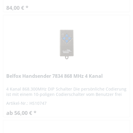
84,00 € *
Belfox Handsender 7834 868 MHz 4 Kanal
4 Kanal 868.300MHz DIP Schalter Die persönliche Codierung
ist mit einem 10-poligen Codierschalter vom Benutzer frei
einstellbar. Die Reichweite beträgt ca. 35m und kann
Artikel-Nr.: HS10747
sogar...
ab 56,00 € *