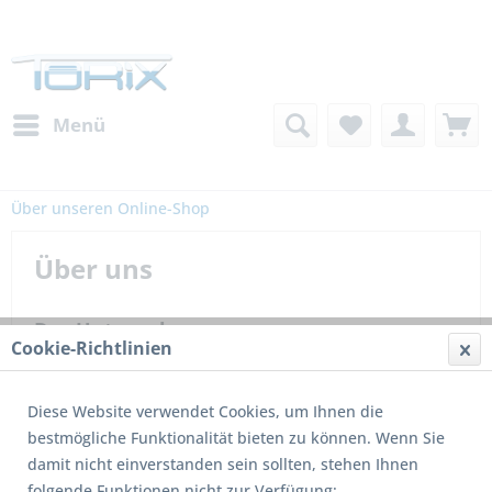
Menü
Über unseren Online-Shop
Über uns
Das Unternehmen:
Cookie-Richtlinien
Die Firma Klein Rolltor-Service GmbH & Co. KG versteht
sich als kundenorientiertes Serviceunternehmen. Als
Diese Website verwendet Cookies, um Ihnen die
Dienstleister im Bereich von Toranlagen, Schranken,
bestmögliche Funktionalität bieten zu können. Wenn Sie
Sonnenschutz sowie im Rolladenbau, verfügen wir über
damit nicht einverstanden sein sollten, stehen Ihnen
mittlerweile mehr als 30 Jahre Erfahrung. Während
folgende Funktionen nicht zur Verfügung: