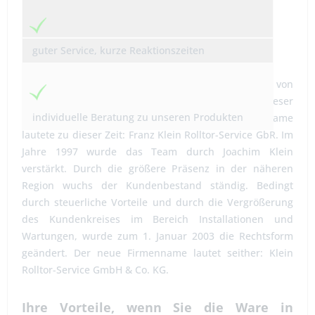
guter Service, kurze Reaktionszeiten
Entwicklung:
Die Firma Klein Rolltor-Service GmbH & Co. KG wurde von
Franz Klein als Subunternehmer gegründet. In dieser
individuelle Beratung zu unseren Produkten
Zeit wurden 2 Mitarbeiter beschäftigt. Der Firmenname
lautete zu dieser Zeit: Franz Klein Rolltor-Service GbR. Im
Jahre 1997 wurde das Team durch Joachim Klein
verstärkt. Durch die größere Präsenz in der näheren
Region wuchs der Kundenbestand ständig. Bedingt
durch steuerliche Vorteile und durch die Vergrößerung
des Kundenkreises im Bereich Installationen und
Wartungen, wurde zum 1. Januar 2003 die Rechtsform
geändert. Der neue Firmenname lautet seither: Klein
Rolltor-Service GmbH & Co. KG.
Ihre Vorteile, wenn Sie die Ware in