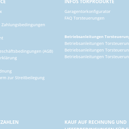
ICE
INFOS TORPRODUKTE
x
Garagentorkonfigurator
FAQ Torsteuerungen
d Zahlungsbedingungen
g
Betriebsanleitungen Torsteueru
ht
Betriebsanleitungen Torsteuerun
Betriebsanleitungen Torsteuerun
eschäftsbedingungen (AGB)
Betriebsanleitungen Torsteuer
rklärung
rdnung
orm zur Streitbeilegung
EZAHLEN
KAUF AUF RECHNUNG UND