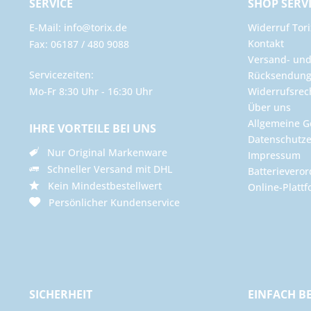
SERVICE
SHOP SERV
E-Mail: info@torix.de
Widerruf Tori
Kontakt
Fax: 06187 / 480 9088
Versand- un
Servicezeiten:
Rücksendun
Mo-Fr 8:30 Uhr - 16:30 Uhr
Widerrufsrec
Über uns
Allgemeine G
IHRE VORTEILE BEI UNS
Datenschutze
Nur Original Markenware
Impressum
Schneller Versand mit DHL
Batterievero
Kein Mindestbestellwert
Online-Plattf
Persönlicher Kundenservice
SICHERHEIT
EINFACH B