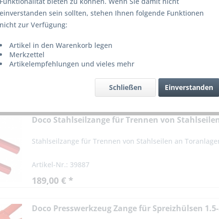
Funktionalität bieten zu können. Wenn Sie damit nicht
einverstanden sein sollten, stehen Ihnen folgende Funktionen
nicht zur Verfügung:
Artikel in den Warenkorb legen
Merkzettel
Artikelempfehlungen und vieles mehr
Schließen
Einverstanden
Doco Stahlseilzange für Trennen von Stahlseile
Stahlseilzange für Trennen von Stahlseilen an Toranlage
Artikel-Nr.: 39887
189,00 € *
Doco Presswerkzeug Zange für Spreizhülsen 1.5