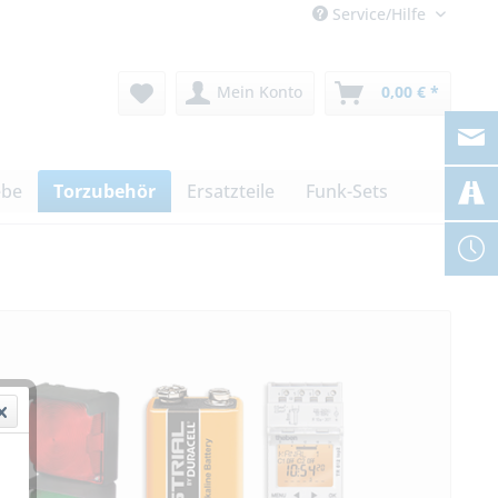
Service/Hilfe
Mein Konto
0,00 € *
ebe
Torzubehör
Ersatzteile
Funk-Sets