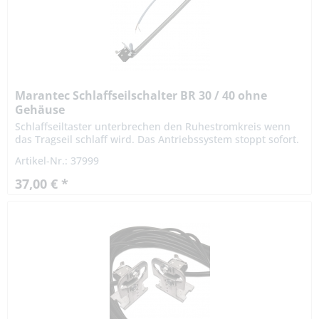
Marantec Schlaffseilschalter BR 30 / 40 ohne
Gehäuse
Schlaffseiltaster unterbrechen den Ruhestromkreis wenn
das Tragseil schlaff wird. Das Antriebssystem stoppt sofort.
Technische Daten Technische Daten: Gewicht 0,04 kg
Artikel-Nr.: 37999
Schutzart:...
37,00 € *