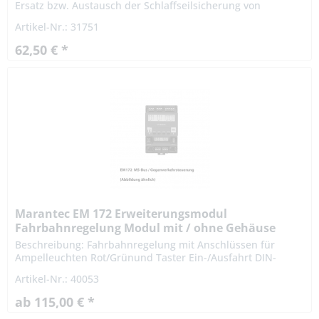
Ersatz bzw. Austausch der Schlaffseilsicherung von
Hoermann BR 20, BR 30, BR 40. Schlaffseiltaster
Artikel-Nr.: 31751
unterbrechen den...
62,50 € *
Marantec EM 172 Erweiterungsmodul
Fahrbahnregelung Modul mit / ohne Gehäuse
Beschreibung: Fahrbahnregelung mit Anschlüssen für
Ampelleuchten Rot/Grünund Taster Ein-/Ausfahrt DIN-
Hutschienenmontage Für die Steuerungen CS 310, CS 255
Artikel-Nr.: 40053
AC Technische Daten...
ab 115,00 € *