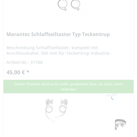
Marantec Schlaffseiltaster Typ Teckentrup
Beschreibung Schlaffseiltaster, komplett mit
Anschlusskabel, 500 mm für Teckentrup Industrie-
Sektionaltore Schlaffseiltaster-Sicherungen unterbrechen
Artikel-Nr.: 31788
den Ruhestromkreis wenn das...
45,00 € *
Dieser Produkt wird nicht mehr produziert bzw. ist nicht mehr
lieferbar!