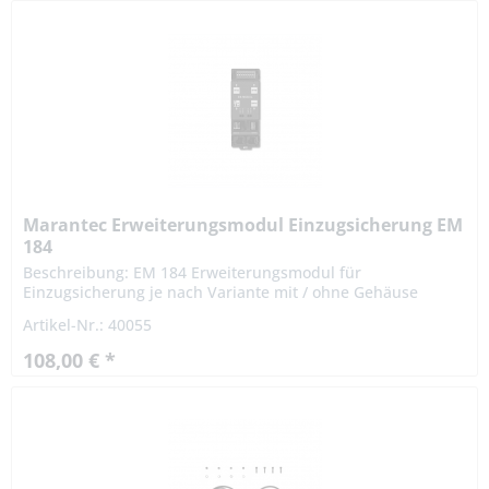
Marantec Erweiterungsmodul Einzugsicherung EM
184
Beschreibung: EM 184 Erweiterungsmodul für
Einzugsicherung je nach Variante mit / ohne Gehäuse
Erweiterungsmodul mit Anschlüssen für 1 oder 2
Artikel-Nr.: 40055
Einzugsicherungen...
108,00 € *