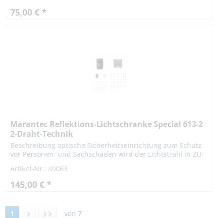
75,00 € *
Marantec Reflektions-Lichtschranke Special 613-2
2-Draht-Technik
Beschreibung optische Sicherheitseinrichtung zum Schutz
vor Personen- und Sachschäden wird der Lichtstrahl in ZU-
Richtung unterbrochen, stoppt und reversiert das
Artikel-Nr.: 40063
Antriebssystem....
145,00 € *
1
von
7