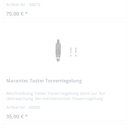
Antriebssystem des Tores stoppt sofort. Montage bei
Artikel-Nr.: 38876
Niedrigsturz-...
75,00 € *
Marantec Taster Torverriegelung
Beschreibung Taster Torverriegelung dient zur Zur
Überwachung der mechanischen Torverriegelung
Technische Daten Maße: (BxHxT)29x82x32xmm Schutzart:
Artikel-Nr.: 40060
IP 65 Verkabelung:...
35,00 € *