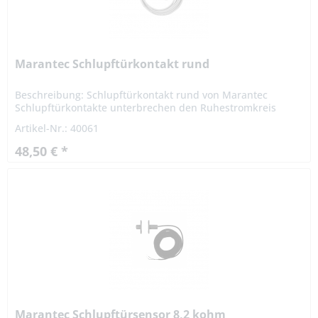
Marantec Schlupftürkontakt rund
Beschreibung: Schlupftürkontakt rund von Marantec
Schlupftürkontakte unterbrechen den Ruhestromkreis
wenn die Schlupftür geöffnet ist. Das Antriebssystem stoppt
Artikel-Nr.: 40061
sofort. Die...
48,50 € *
Marantec Schlupftürsensor 8,2 kohm