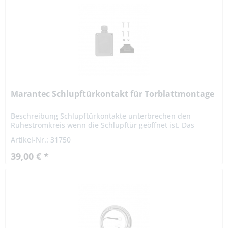
Marantec Schlupftürkontakt für Torblattmontage
Beschreibung Schlupftürkontakte unterbrechen den
Ruhestromkreis wenn die Schlupftür geöffnet ist. Das
Antriebssystem stoppt sofort. Montage erfolgt auf dem
Artikel-Nr.: 31750
Torblatt Technische...
39,00 € *