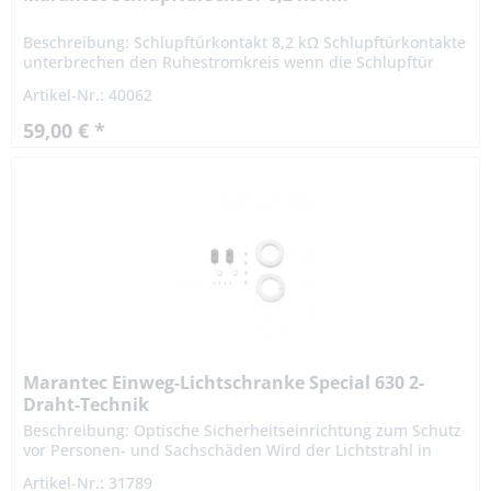
Beschreibung: Schlupftürkontakt 8,2 kΩ Schlupftürkontakte
unterbrechen den Ruhestromkreis wenn die Schlupftür
geöffnet ist. Das Antriebssystem stoppt sofort. Der Kontakt
Artikel-Nr.: 40062
wird in...
59,00 € *
Marantec Einweg-Lichtschranke Special 630 2-
Draht-Technik
Beschreibung: Optische Sicherheitseinrichtung zum Schutz
vor Personen- und Sachschäden Wird der Lichtstrahl in
Richtung ZU unterbrochen, stoppt und reversiert das
Artikel-Nr.: 31789
Antriebssystem...