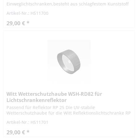
Einweglichtschranken,besteht aus schlagfestem Kunststoff
PA6 GF15 und schützt vor Umwelteinflüssen, wie Regen,
Artikel-Nr.: HS11700
Hagel und...
29,00 € *
Witt Wetterschutzhaube WSH-RD82 für
Lichtschrankenreflektor
Passend für Reflektor RP 25 Die UV-stabile
Wetterschutzhaube für die Witt Reflektionslichtschranke RP
25 besteht aus schlagfestem Kunststoff PA6 GF15 und
Artikel-Nr.: HS11701
schützt vor...
29,00 € *