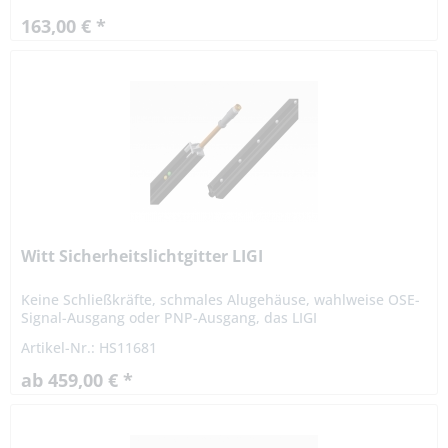
163,00 € *
Witt Sicherheitslichtgitter LIGI
Keine Schließkräfte, schmales Alugehäuse, wahlweise OSE-
Signal-Ausgang oder PNP-Ausgang, das LIGI
Sicherheitslichtgitter hat die EG-Baumusterprüfung beim
Artikel-Nr.: HS11681
TÜV Nord nach den...
ab 459,00 € *