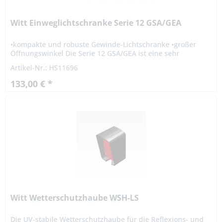
Witt Einweglichtschranke Serie 12 GSA/GEA
•kompakte und robuste Gewinde-Lichtschranke •großer
Öffnungswinkel Die Serie 12 GSA/GEA ist eine sehr
kompakte und robuste Gewinde-Lichtschranke, welche sich
Artikel-Nr.: HS11696
mit den...
133,00 € *
Witt Wetterschutzhaube WSH-LS
Die UV-stabile Wetterschutzhaube für die Reflexions- und