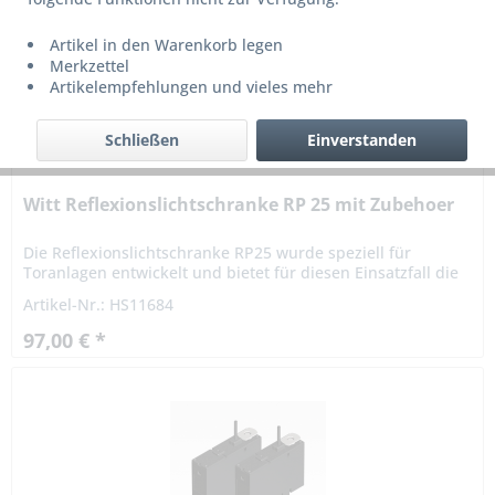
Artikel in den Warenkorb legen
Merkzettel
Artikelempfehlungen und vieles mehr
Schließen
Einverstanden
Witt Reflexionslichtschranke RP 25 mit Zubehoer
Die Reflexionslichtschranke RP25 wurde speziell für
Toranlagen entwickelt und bietet für diesen Einsatzfall die
optimale Lösung. Highlights: Polfilter: Erkennt auch
Artikel-Nr.: HS11684
„glänzende“...
97,00 € *