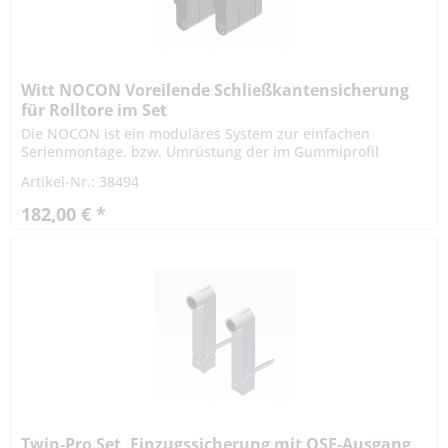
Witt NOCON Voreilende Schließkantensicherung
für Rolltore im Set
Die NOCON ist ein modulares System zur einfachen
Serienmontage, bzw. Umrüstung der im Gummiprofil
befindlichen Schließkantensicherung auf ein voreilendes
Artikel-Nr.: 38494
System. berührungslos...
182,00 € *
Twin-Pro Set, Einzugssicherung mit OSE-Ausgang