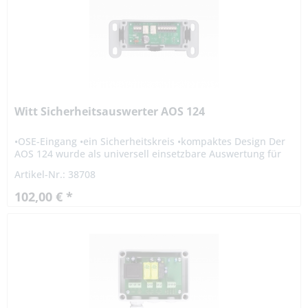
Witt Sicherheitsauswerter AOS 124
•OSE-Eingang •ein Sicherheitskreis •kompaktes Design Der
AOS 124 wurde als universell einsetzbare Auswertung für
die am Markt gängigen optoelektronischen
Artikel-Nr.: 38708
Schließkantensysteme...
102,00 € *