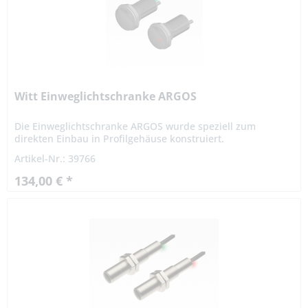
Witt Einweglichtschranke ARGOS
Die Einweglichtschranke ARGOS wurde speziell zum
direkten Einbau in Profilgehäuse konstruiert.
Sendefrequenzen programmierbar formschönes
Artikel-Nr.: 39766
Einbaugehäuse verschleißfreies...
134,00 € *