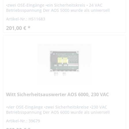
•zwei OSE-Eingänge •ein Sicherheitskreis • 24 VAC
Betriebsspannung Der AOS 5000 wurde als universell
einsetzbare Auswertung für die am Markt gängigen
Artikel-Nr.: HS11683
optischen...
201,00 € *
Witt Sicherheitsauswerter AOS 6000, 230 VAC
•vier OSE-Eingänge •zwei Sicherheitskreise •230 VAC
Betriebsspannung Der AOS 6000 wurde als universell
einsetzbare Auswertung für die am Markt gängigen
Artikel-Nr.: 39679
optischen...