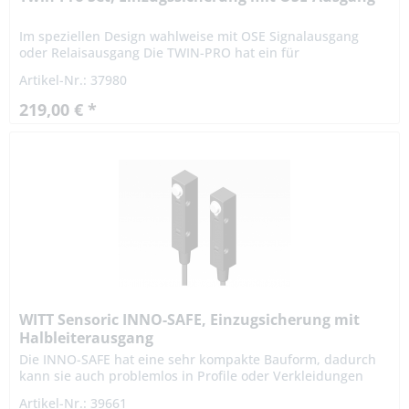
Im speziellen Design wahlweise mit OSE Signalausgang
oder Relaisausgang Die TWIN-PRO hat ein für
Einzugsicherungen spezielles Design mit ganz oben
Artikel-Nr.: 37980
liegender Optikeinheit, einer...
219,00 € *
WITT Sensoric INNO-SAFE, Einzugsicherung mit
Halbleiterausgang
Die INNO-SAFE hat eine sehr kompakte Bauform, dadurch
kann sie auch problemlos in Profile oder Verkleidungen
montiert werden. Die Betriebszustände werden durch LEDs
Artikel-Nr.: 39661
farbig...