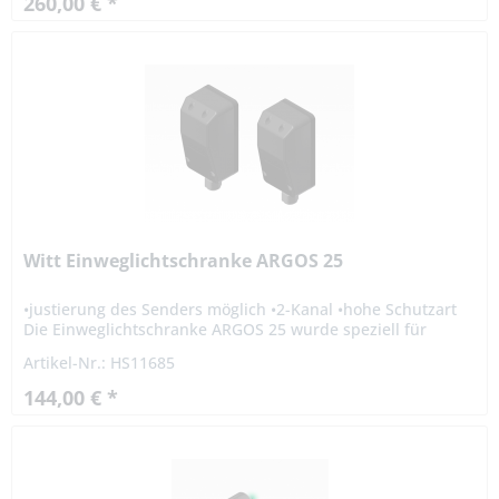
260,00 € *
Witt Einweglichtschranke ARGOS 25
•justierung des Senders möglich •2-Kanal •hohe Schutzart
Die Einweglichtschranke ARGOS 25 wurde speziell für
Toranlagen entwickelt, an denen zwei Lichtschranken
Artikel-Nr.: HS11685
montiert werden...
144,00 € *