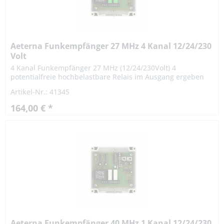
Aeterna Funkempfänger 27 MHz 4 Kanal 12/24/230
Volt
4 Kanal Funkempfänger 27 MHz (12/24/230Volt) 4
potentialfreie hochbelastbare Relais im Ausgang ergeben
sich vielseitige Einsatzmöglichkeiten. Der Empfänger eignet
Artikel-Nr.: 41345
sich besonders...
164,00 € *
Aeterna Funkempfänger 40 MHz 1 Kanal 12/24/230