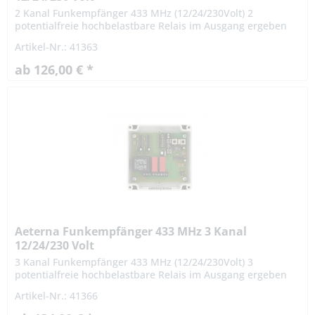
2 Kanal Funkempfänger 433 MHz (12/24/230Volt) 2
potentialfreie hochbelastbare Relais im Ausgang ergeben
sich vielseitige Einsatzmöglichkeiten. Der Empfänger eignet
Artikel-Nr.: 41363
sich...
ab 126,00 € *
Aeterna Funkempfänger 433 MHz 3 Kanal
12/24/230 Volt
3 Kanal Funkempfänger 433 MHz (12/24/230Volt) 3
potentialfreie hochbelastbare Relais im Ausgang ergeben
sich vielseitige Einsatzmöglichkeiten. Der Empfänger eignet
Artikel-Nr.: 41366
sich...