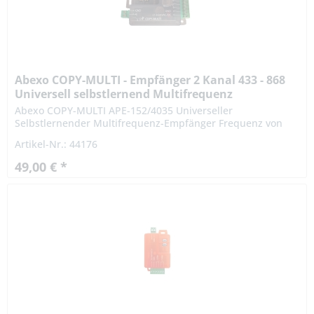
Abexo COPY-MULTI - Empfänger 2 Kanal 433 - 868
Universell selbstlernend Multifrequenz
Abexo COPY-MULTI APE-152/4035 Universeller
Selbstlernender Multifrequenz-Empfänger Frequenz von
433,92 bis 868,35 MHz Prüfen Sie zunächst, ob Ihr Sender
Artikel-Nr.: 44176
in der...
49,00 € *