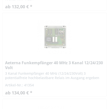
sich besonders...
ab 132,00 € *
Aeterna Funkempfänger 40 MHz 3 Kanal 12/24/230
Volt
3 Kanal Funkempfänger 40 MHz (12/24/230Volt) 3
potentialfreie hochbelastbare Relais im Ausgang ergeben
sich vielseitige Einsatzmöglichkeiten. Der Empfänger eignet
Artikel-Nr.: 41354
sich besonders...
ab 134,00 € *