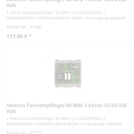
Volt
1 Kanal Funkempfänger 40 MHz (12/24/230Volt) 1
potentialfreies hochbelastbares Relais im Ausgang ergeben
sich vielseitige Einsatzmöglichkeiten. Der Empfänger eignet
Artikel-Nr.: 41348
sich...
117,00 € *
Aeterna Funkempfänger 40 MHz 2 Kanal 12/24/230
Volt
2 Kanal Funkempfänger 40 MHz (12/24/230Volt) 2
potentialfreie hochbelastbare Relais im Ausgang ergeben
sich vielseitige Einsatzmöglichkeiten. Der Empfänger eignet
Artikel-Nr.: 41351