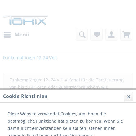
Menü
Funkempfänger 12-24 Volt
Funkempfänger 12 -24 V 1-4 Kanal für die Torsteuerung
von bis zu 4 Toren oder Zusatzverbrauchern wie
Beleuchtung
mehr erfahren »
Cookie-Richtlinien
Filtern
Diese Website verwendet Cookies, um Ihnen die
bestmögliche Funktionalität bieten zu können. Wenn Sie
damit nicht einverstanden sein sollten, stehen Ihnen
1
von
11
folgende Funktionen nicht zur Verfügung: