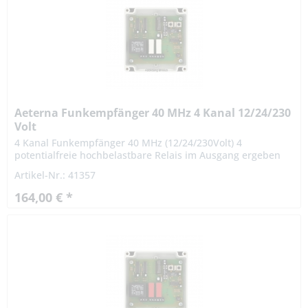
Aeterna Funkempfänger 40 MHz 4 Kanal 12/24/230
Volt
4 Kanal Funkempfänger 40 MHz (12/24/230Volt) 4
potentialfreie hochbelastbare Relais im Ausgang ergeben
sich vielseitige Einsatzmöglichkeiten. Der Empfänger eignet
Artikel-Nr.: 41357
sich besonders...
164,00 € *