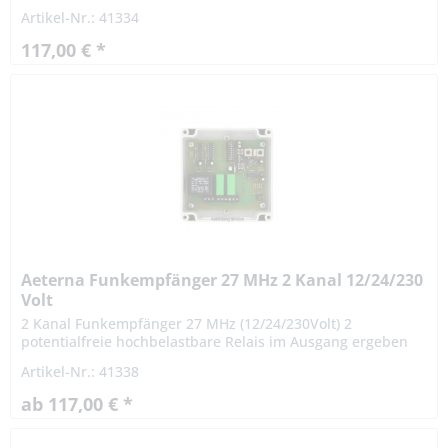
sich vielseitige Einsatzmöglichkeiten. Der Empfänger eignet
Artikel-Nr.: 41334
sich...
117,00 € *
Aeterna Funkempfänger 27 MHz 2 Kanal 12/24/230
Volt
2 Kanal Funkempfänger 27 MHz (12/24/230Volt) 2
potentialfreie hochbelastbare Relais im Ausgang ergeben
sich vielseitige Einsatzmöglichkeiten. Der Empfänger eignet
Artikel-Nr.: 41338
sich besonders...
ab 117,00 € *