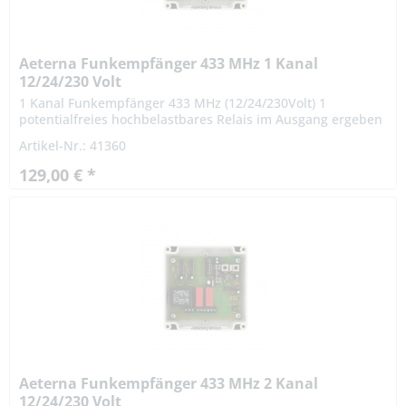
Aeterna Funkempfänger 433 MHz 1 Kanal
12/24/230 Volt
1 Kanal Funkempfänger 433 MHz (12/24/230Volt) 1
potentialfreies hochbelastbares Relais im Ausgang ergeben
sich vielseitige Einsatzmöglichkeiten. Der Empfänger eignet
Artikel-Nr.: 41360
sich...
129,00 € *
Aeterna Funkempfänger 433 MHz 2 Kanal
12/24/230 Volt