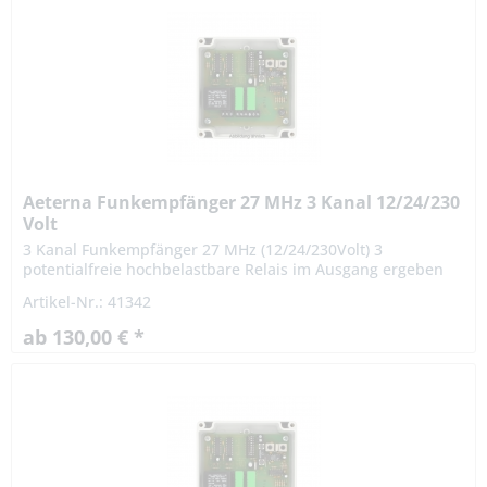
Aeterna Funkempfänger 27 MHz 3 Kanal 12/24/230
Volt
3 Kanal Funkempfänger 27 MHz (12/24/230Volt) 3
potentialfreie hochbelastbare Relais im Ausgang ergeben
sich vielseitige Einsatzmöglichkeiten. Der Empfänger eignet
Artikel-Nr.: 41342
sich besonders...
ab 130,00 € *