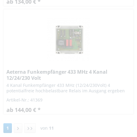
ab 134,00 € *
Aeterna Funkempfänger 433 MHz 4 Kanal
12/24/230 Volt
4 Kanal Funkempfänger 433 MHz (12/24/230Volt) 4
potentialfreie hochbelastbare Relais im Ausgang ergeben
sich vielseitige Einsatzmöglichkeiten. Der Empfänger eignet
Artikel-Nr.: 41369
sich...
ab 144,00 € *
1
von
11