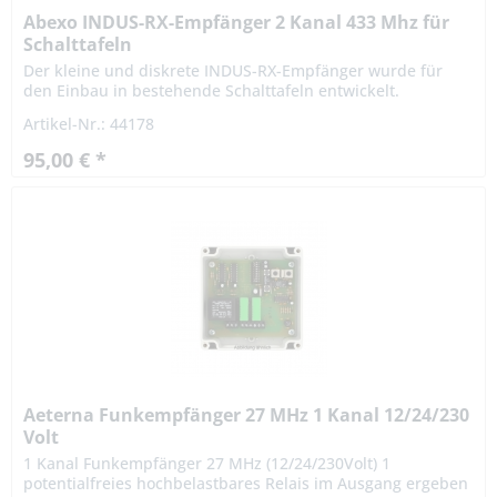
Abexo INDUS-RX-Empfänger 2 Kanal 433 Mhz für
Schalttafeln
Der kleine und diskrete INDUS-RX-Empfänger wurde für
den Einbau in bestehende Schalttafeln entwickelt.
Abnehmbare Anschlüsse für mehr Benutzerfreundlichkeit.
Artikel-Nr.: 44178
Technische Details...
95,00 € *
Aeterna Funkempfänger 27 MHz 1 Kanal 12/24/230
Volt
1 Kanal Funkempfänger 27 MHz (12/24/230Volt) 1
potentialfreies hochbelastbares Relais im Ausgang ergeben