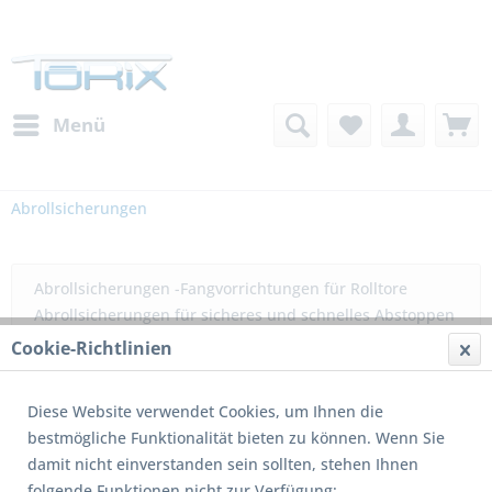
Menü
Abrollsicherungen
Abrollsicherungen -Fangvorrichtungen für Rolltore
Abrollsicherungen für sicheres und schnelles Abstoppen
des Rollpanzers Zur Erfüllung der Sicherheits- und
Cookie-Richtlinien
Wärmeschutzanforderungen...
mehr erfahren »
Diese Website verwendet Cookies, um Ihnen die
Filtern
bestmögliche Funktionalität bieten zu können. Wenn Sie
damit nicht einverstanden sein sollten, stehen Ihnen
folgende Funktionen nicht zur Verfügung:
1
von
4