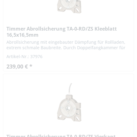
Timmer Abrollsicherung TA-0-RD/ZS Kleeblatt
16,5x16,5mm
Abrollsicherung mit eingebauter Dämpfung für Rollladen,
extrem schmale Baubreite. Durch Doppelfangkammer für
Links- und Rechtseinbau geeignet. Die Fangvorrichtung
Artikel-Nr.: 37976
oder...
239,00 € *
Timmer Abrollsicherung TA-0-RD/ZS Vierkant