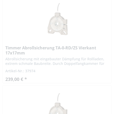
Timmer Abrollsicherung TA-0-RD/ZS Vierkant
17x17mm
Abrollsicherung mit eingebauter Dämpfung für Rollladen,
extrem schmale Baubreite. Durch Doppelfangkammer für
Links- und Rechtseinbau geeignet. Die Fangvorrichtung
Artikel-Nr.: 37974
oder...
239,00 € *