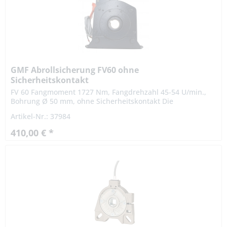
GMF Abrollsicherung FV60 ohne
Sicherheitskontakt
FV 60 Fangmoment 1727 Nm, Fangdrehzahl 45-54 U/min.,
Bohrung Ø 50 mm, ohne Sicherheitskontakt Die
Abrollsicherungen FV 60 ist von der Prüfstelle der TÜV SÜD
Artikel-Nr.: 37984
Industrie Service...
410,00 € *