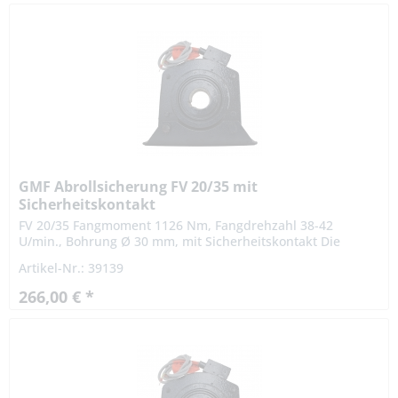
GMF Abrollsicherung FV 20/35 mit
Sicherheitskontakt
FV 20/35 Fangmoment 1126 Nm, Fangdrehzahl 38-42
U/min., Bohrung Ø 30 mm, mit Sicherheitskontakt Die
Abrollsicherungen FV 20/35 ist von der Prüfstelle der TÜV
Artikel-Nr.: 39139
SÜD Industrie...
266,00 € *