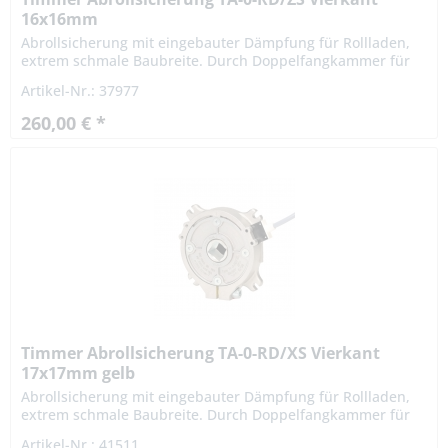
16x16mm
Abrollsicherung mit eingebauter Dämpfung für Rollladen,
extrem schmale Baubreite. Durch Doppelfangkammer für
Links- und Rechtseinbau geeignet. Die Fangvorrichtung
Artikel-Nr.: 37977
oder...
260,00 € *
Timmer Abrollsicherung TA-0-RD/XS Vierkant
17x17mm gelb
Abrollsicherung mit eingebauter Dämpfung für Rollladen,
extrem schmale Baubreite. Durch Doppelfangkammer für
Links- und Rechtseinbau geeignet. Die Fangvorrichtung
Artikel-Nr.: 41511