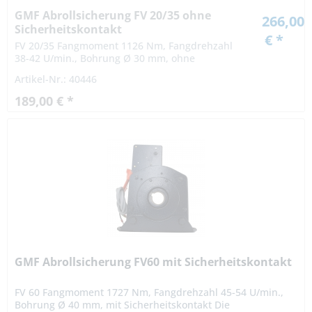
GMF Abrollsicherung FV 20/35 ohne
266,00
Sicherheitskontakt
€ *
FV 20/35 Fangmoment 1126 Nm, Fangdrehzahl
38-42 U/min., Bohrung Ø 30 mm, ohne
Sicherheitskontakt Die Abrollsicherungen FV
Artikel-Nr.: 40446
20/35 ist von der Prüfstelle der TÜV SÜD
Industrie...
189,00 € *
GMF Abrollsicherung FV60 mit Sicherheitskontakt
FV 60 Fangmoment 1727 Nm, Fangdrehzahl 45-54 U/min.,
Bohrung Ø 40 mm, mit Sicherheitskontakt Die