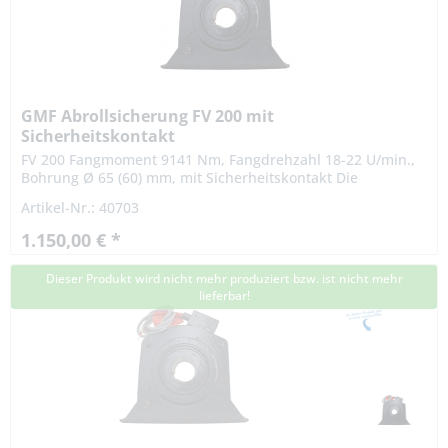
GMF Abrollsicherung FV 200 mit
Sicherheitskontakt
FV 200 Fangmoment 9141 Nm, Fangdrehzahl 18-22 U/min.,
Bohrung Ø 65 (60) mm, mit Sicherheitskontakt Die
Abrollsicherungen FV 200 ist von der Prüfstelle der TÜV
Artikel-Nr.: 40703
SÜD Industrie...
1.150,00 € *
Dieser Produkt wird nicht mehr produziert bzw. ist nicht mehr
lieferbar!