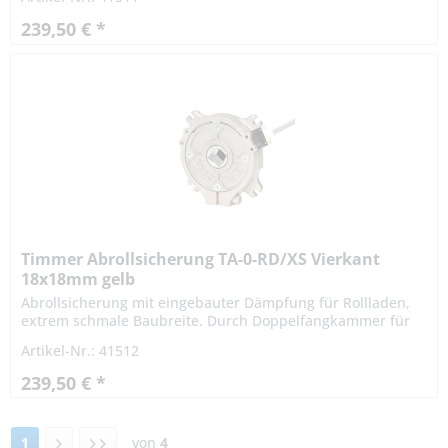
oder...
239,50 € *
Timmer Abrollsicherung TA-0-RD/XS Vierkant
18x18mm gelb
Abrollsicherung mit eingebauter Dämpfung für Rollladen,
extrem schmale Baubreite. Durch Doppelfangkammer für
Links- und Rechtseinbau geeignet. Die Fangvorrichtung
Artikel-Nr.: 41512
oder...
239,50 € *
1
von
4