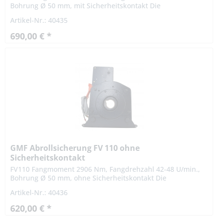
Bohrung Ø 50 mm, mit Sicherheitskontakt Die
Abrollsicherungen FV 20/35 E bis FV 360 E sind von der
Artikel-Nr.: 40435
Prüfstelle der TÜV SÜD...
690,00 € *
GMF Abrollsicherung FV 110 ohne
Sicherheitskontakt
FV110 Fangmoment 2906 Nm, Fangdrehzahl 42-48 U/min.,
Bohrung Ø 50 mm, ohne Sicherheitskontakt Die
Abrollsicherungen FV 110 ist von der Prüfstelle der TÜV
Artikel-Nr.: 40436
SÜD Industrie Service...
620,00 € *