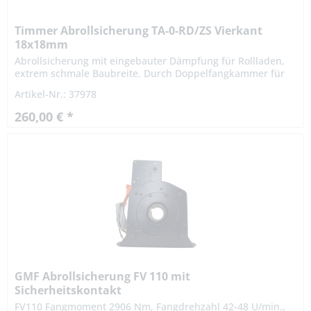
Timmer Abrollsicherung TA-0-RD/ZS Vierkant
18x18mm
Abrollsicherung mit eingebauter Dämpfung für Rollladen,
extrem schmale Baubreite. Durch Doppelfangkammer für
Links- und Rechtseinbau geeignet. Die Fangvorrichtung
Artikel-Nr.: 37978
oder...
260,00 € *
GMF Abrollsicherung FV 110 mit
Sicherheitskontakt
FV110 Fangmoment 2906 Nm, Fangdrehzahl 42-48 U/min.,