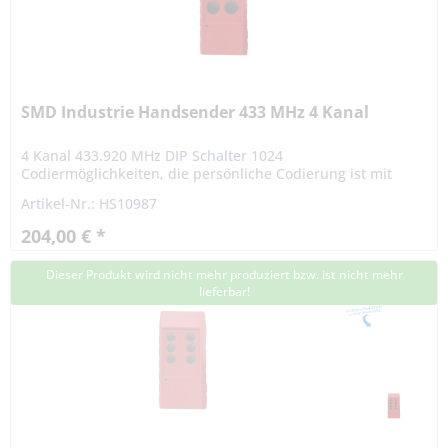
SMD Industrie Handsender 433 MHz 4 Kanal
4 Kanal 433.920 MHz DIP Schalter 1024
Codiermöglichkeiten, die persönliche Codierung ist mit
einem 10-poligen Codierschalter vom Benutzer frei
Artikel-Nr.: HS10987
einstellbar. Die Reichweite...
204,00 € *
Dieser Produkt wird nicht mehr produziert bzw. ist nicht mehr
lieferbar!