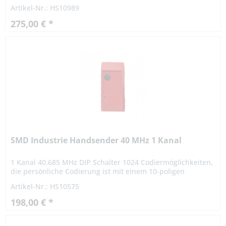
einem 10-poligen Codierschalter vom Benutzer frei
Artikel-Nr.: HS10989
einstellbar. Die Reichweite...
275,00 € *
SMD Industrie Handsender 40 MHz 1 Kanal
1 Kanal 40.685 MHz DIP Schalter 1024 Codiermöglichkeiten,
die persönliche Codierung ist mit einem 10-poligen
Codierschalter vom Benutzer frei einstellbar. Die Reichweite
Artikel-Nr.: HS10575
beträgt...
198,00 € *