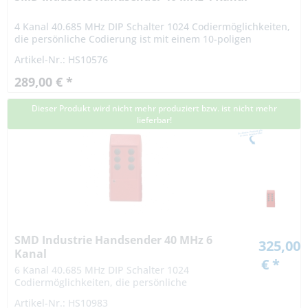
4 Kanal 40.685 MHz DIP Schalter 1024 Codiermöglichkeiten,
die persönliche Codierung ist mit einem 10-poligen
Codierschalter vom Benutzer frei einstellbar. Die Reichweite
Artikel-Nr.: HS10576
beträgt...
289,00 € *
Dieser Produkt wird nicht mehr produziert bzw. ist nicht mehr
lieferbar!
SMD Industrie Handsender 40 MHz 6
325,00
Kanal
€ *
6 Kanal 40.685 MHz DIP Schalter 1024
Codiermöglichkeiten, die persönliche
Codierung ist mit einem 10-poligen
Artikel-Nr.: HS10983
Codierschalter vom Benutzer frei einstellbar.