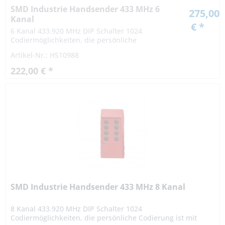
SMD Industrie Handsender 433 MHz 6
275,00
Kanal
€ *
6 Kanal 433.920 MHz DIP Schalter 1024
Codiermöglichkeiten, die persönliche
Codierung ist mit einem 10-poligen
Artikel-Nr.: HS10988
Codierschalter vom Benutzer frei einstellbar.
Die Reichweite...
222,00 € *
SMD Industrie Handsender 433 MHz 8 Kanal
8 Kanal 433.920 MHz DIP Schalter 1024
Codiermöglichkeiten, die persönliche Codierung ist mit