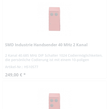
SMD Industrie Handsender 40 MHz 2 Kanal
2 Kanal 40.685 MHz DIP Schalter 1024 Codiermöglichkeiten,
die persönliche Codierung ist mit einem 10-poligen
Codierschalter vom Benutzer frei einstellbar. Die Reichweite
Artikel-Nr.: HS10577
beträgt...
249,00 € *