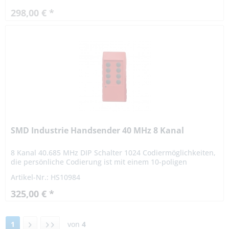
Die Reichweite beträgt...
298,00 € *
SMD Industrie Handsender 40 MHz 8 Kanal
8 Kanal 40.685 MHz DIP Schalter 1024 Codiermöglichkeiten,
die persönliche Codierung ist mit einem 10-poligen
Codierschalter vom Benutzer frei einstellbar. Die Reichweite
Artikel-Nr.: HS10984
beträgt...
325,00 € *
1
von
4