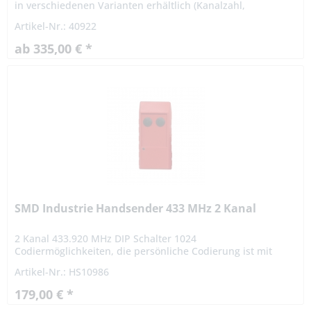
in verschiedenen Varianten erhältlich (Kanalzahl,
Betriebspannung) Alle Industrieempfänger sind mit
Artikel-Nr.: 40922
einem...
ab 335,00 € *
SMD Industrie Handsender 433 MHz 2 Kanal
2 Kanal 433.920 MHz DIP Schalter 1024
Codiermöglichkeiten, die persönliche Codierung ist mit
einem 10-poligen Codierschalter vom Benutzer frei
Artikel-Nr.: HS10986
einstellbar. Die Reichweite...
179,00 € *