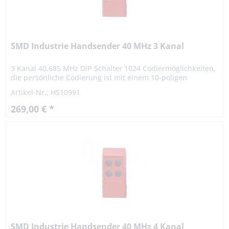
SMD Industrie Handsender 40 MHz 3 Kanal
3 Kanal 40.685 MHz DIP Schalter 1024 Codiermöglichkeiten,
die persönliche Codierung ist mit einem 10-poligen
Codierschalter vom Benutzer frei einstellbar. Die Reichweite
Artikel-Nr.: HS10991
beträgt...
269,00 € *
SMD Industrie Handsender 40 MHz 4 Kanal