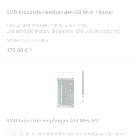
SMD Industrie Handsender 433 MHz 1 Kanal
1 Kanal 433.920 MHz DIP Schalter 1024
Codiermöglichkeiten, die persönliche Codierung ist mit
einem 10-poligen Codierschalter vom Benutzer frei
Artikel-Nr.: HS10985
einstellbar. Die Reichweite...
170,00 € *
SMD Industrie Empfänger 433 MHz FM
1-, 2-, 3-, 4-, 6- und 8-Befehl Industrieempfänger (lernbar)