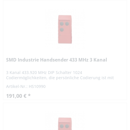
SMD Industrie Handsender 433 MHz 3 Kanal
3 Kanal 433.920 MHz DIP Schalter 1024
Codiermöglichkeiten, die persönliche Codierung ist mit
einem 10-poligen Codierschalter vom Benutzer frei
Artikel-Nr.: HS10990
einstellbar. Die Reichweite...
191,00 € *