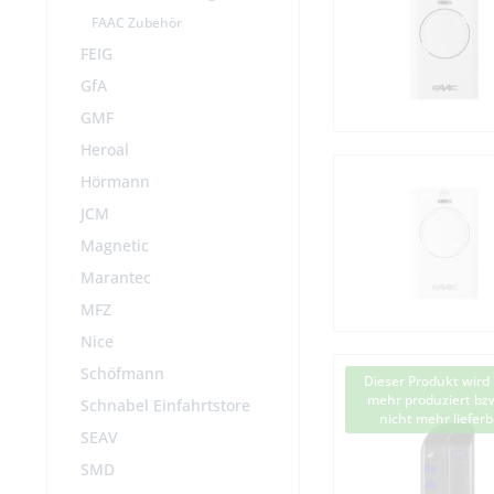
FAAC Zubehör
FEIG
GfA
GMF
Heroal
Hörmann
JCM
Magnetic
Marantec
MFZ
Nice
Schöfmann
Dieser Produkt wird 
mehr produziert bzw
Schnabel Einfahrtstore
nicht mehr lieferb
SEAV
SMD