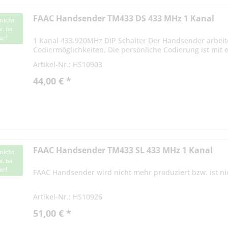
FAAC Handsender TM433 DS 433 MHz 1 Kanal
nicht
. ist
ar!
1 Kanal 433.920MHz DIP Schalter Der Handsender arbeit
Codiermöglichkeiten. Die persönliche Codierung ist mit 
Codierschalter vom...
Artikel-Nr.: HS10903
44,00 € *
FAAC Handsender TM433 SL 433 MHz 1 Kanal
nicht
. ist
ar!
FAAC Handsender wird nicht mehr produziert bzw. ist nic
Artikel-Nr.: HS10926
51,00 € *