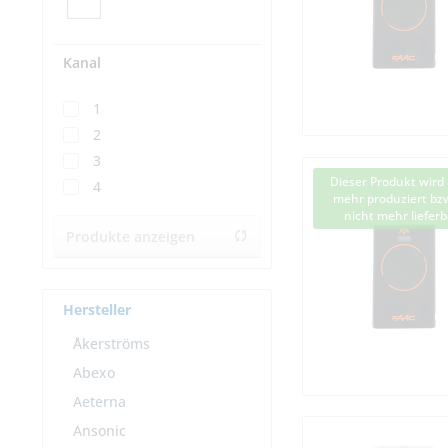
Kanal
1
2
3
Dieser Produkt wird 
4
mehr produziert bzw
nicht mehr lieferb
Produkte anzeigen
Hersteller
Åkerströms
Abexo
Aeterna
Ansonic