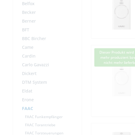
Belfox
Becker
Berner
BFT
BBC Bircher
Came
Dieser Produkt wird 
Cardin
mehr produziert bzw
nicht mehr lieferb
Carlo Gavazzi
Dickert
DTM System
Eldat
Erone
FAAC
FAAC Funkempfänger
FAAC Torantriebe
FAAC Torsteuerungen