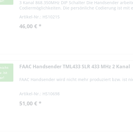
ar!
3 Kanal 868.350MHz DIP Schalter Die Handsender arbeit
Codiermöglichkeiten. Die persönliche Codierung ist mit 
Codierschalter vom...
Artikel-Nr.: HS10215
46,00 € *
FAAC Handsender TML433 SLR 433 MHz 2 Kanal
nicht
. ist
ar!
FAAC Handsender wird nicht mehr produziert bzw. ist nic
Artikel-Nr.: HS10698
51,00 € *