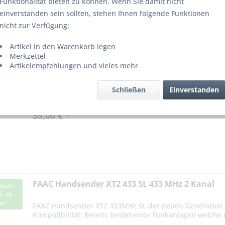
Funktionalität bieten zu können. Wenn Sie damit nicht
einverstanden sein sollten, stehen Ihnen folgende Funktionen
on
3
nicht zur Verfügung:
Artikel in den Warenkorb legen
FAAC Handsender XT2 SLH 868 MHz 2 Kanal sch
Merkzettel
nicht
. ist
Artikelempfehlungen und vieles mehr
ar!
Modernes Design
Hochsicheres Rollingcodeverfahren
Schließen
Einverstanden
Artikel-Nr.: HS11382
35,00 € *
FAAC Handsender XT2 433 SL 433 MHz 2 Kanal
nicht
. ist
ar!
FAAC Handsender XT2 433MHz SL der neuen Generation
Kompatibilität: Bereits bestehende Funkanlagen welche
Decodiersystem SLH ausgerüstet...