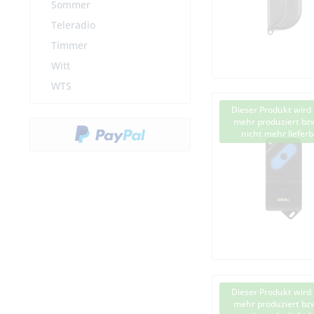
Sommer
Teleradio
Timmer
Witt
WTS
Dieser Produkt wird 
mehr produziert bzw
nicht mehr lieferb
Dieser Produkt wird 
mehr produziert bzw