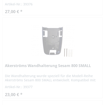
Akerströms Handsender Sesam 800 Medium M6 Unsere
Artikel-Nr.: 39376
alte...
27,00 € *
Akerströms Wandhalterung Sesam 800 SMALL
Die Wandhalterung wurde speziell für die Modell-Reihe
Akerströms Sesam 800 SMALL entwickelt. Kompatibel mit:
Akerströms Handsender Sesam 800 SMALL Unsere alte
Artikel-Nr.: 39377
Artikelnummer:...
23,00 € *