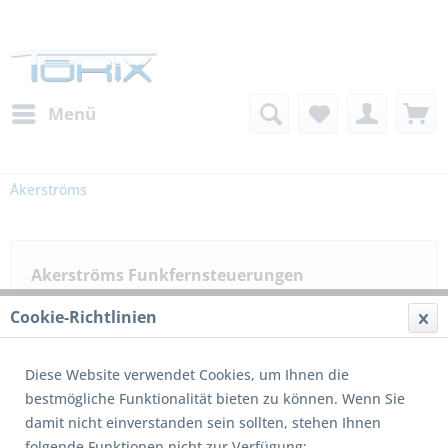
Menü
Åkerströms
Akerströms Funkfernsteuerungen
Åkerströms entwickelt, produziert und vertreibt robuste
Cookie-Richtlinien
Funkfernsteuerungen für industrielle und mobile
Applikationen. Die angebotenen Lösungen reichen von
Diese Website verwendet Cookies, um Ihnen die
kleinen Systemen bis hin zu sehr...
mehr erfahren »
bestmögliche Funktionalität bieten zu können. Wenn Sie
damit nicht einverstanden sein sollten, stehen Ihnen
Filtern
folgende Funktionen nicht zur Verfügung: