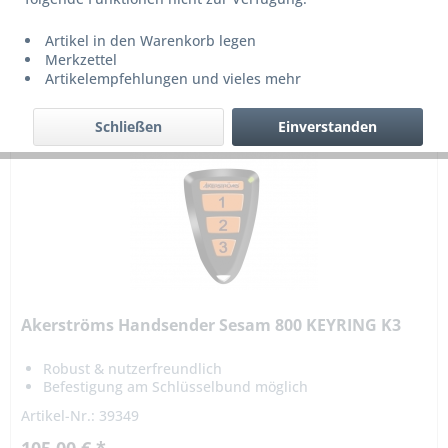
Artikel in den Warenkorb legen
Merkzettel
Artikelempfehlungen und vieles mehr
1
von
2
Schließen
Einverstanden
Akerströms Handsender Sesam 800 KEYRING K3
Robust & nutzerfreundlich
Befestigung am Schlüsselbund möglich
Artikel-Nr.: 39349