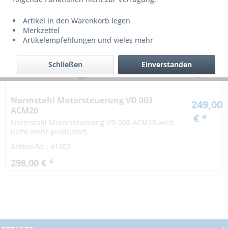
Dieser Produkt wird nicht mehr produziert bzw. ist nicht mehr
lieferbar!
Artikel in den Warenkorb legen
Merkzettel
Artikelempfehlungen und vieles mehr
Schließen
Einverstanden
Normstahl Motorsteuerung VD 003
249,00
ACM20
€ *
Normstahl Motorsteuerung VD 003 ACM20 wird
nicht mehr produziert.
Artikel-Nr.: 41302
298,00 € *