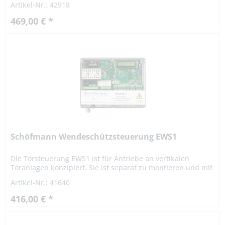
Artikel-Nr.: 42918
und...
469,00 € *
Schöfmann Wendeschützsteuerung EWS1
Die Torsteuerung EWS1 ist für Antriebe an vertikalen
Toranlagen konzipiert. Sie ist separat zu montieren und mit
dem Antrieb zu verkabeln. Sie besteht aus einer
Artikel-Nr.: 41640
Grundplatine mit...
416,00 € *