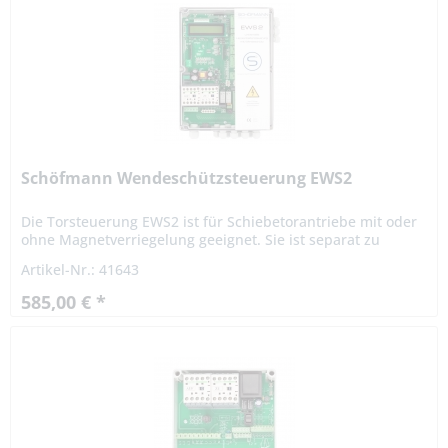
Schöfmann Wendeschützsteuerung EWS2
Die Torsteuerung EWS2 ist für Schiebetorantriebe mit oder
ohne Magnetverriegelung geeignet. Sie ist separat zu
montieren und mit dem Antrieb zu verkabeln. Sie besteht
Artikel-Nr.: 41643
aus einer...
585,00 € *