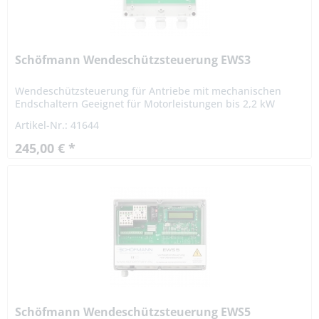
Schöfmann Wendeschützsteuerung EWS3
Wendeschützsteuerung für Antriebe mit mechanischen
Endschaltern Geeignet für Motorleistungen bis 2,2 kW
Versorgungsspannung 3x400VAC/N/PE - 1x230VAC/N/PE
Artikel-Nr.: 41644
Steuerspannung 24VDC...
245,00 € *
Schöfmann Wendeschützsteuerung EWS5