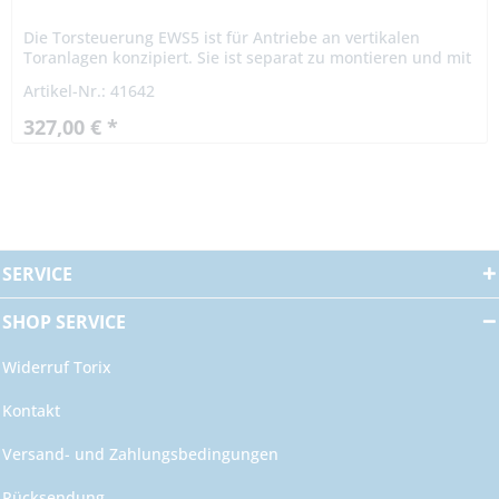
Die Torsteuerung EWS5 ist für Antriebe an vertikalen
Toranlagen konzipiert. Sie ist separat zu montieren und mit
dem Antrieb zu verkabeln. Sie besteht aus einer
Artikel-Nr.: 41642
Grundplatine mit...
327,00 € *
SERVICE
SHOP SERVICE
Widerruf Torix
Kontakt
Versand- und Zahlungsbedingungen
Rücksendung