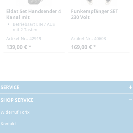
Eldat Set Handsender 4
Funkempfänger SET
Kanal mit
230 Volt
Unterputzempfänger-
Betriebsart EIN / AUS
Set RT42E5004-01-21K
mit 2 Tasten
868 MHz 230 V...
Betriebsart EIN / AUS
Artikel-Nr.: 42919
Artikel-Nr.: 40603
mit 1- Tastvorgang (<
1,6s)
139,00 € *
169,00 € *
Totmannfunktion
Relais hält solange
wie Taste gedrückt
wird
SERVICE
SHOP SERVICE
Widerruf Torix
Kontakt