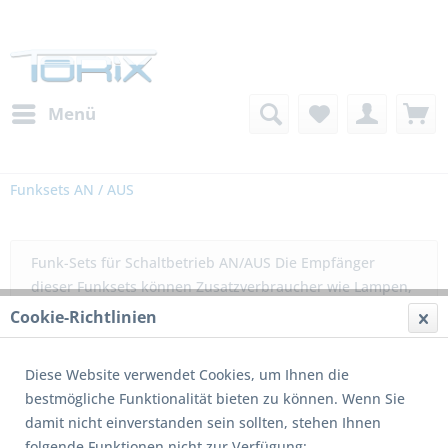
Menü
Funksets AN / AUS
Funk-Sets für Schaltbetrieb AN/AUS Die Empfänger
dieser Funksets können Zusatzverbraucher wie Lampen,
Pumpen und andere Verbraucher schalten. Diese Empf.
Cookie-Richtlinien
können oft zwischen den...
mehr erfahren »
Diese Website verwendet Cookies, um Ihnen die
Filtern
bestmögliche Funktionalität bieten zu können. Wenn Sie
damit nicht einverstanden sein sollten, stehen Ihnen
folgende Funktionen nicht zur Verfügung: