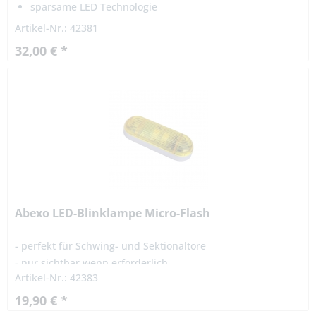
sparsame LED Technologie
Vandalismus geschützt
Artikel-Nr.: 42381
32,00 € *
Abexo LED-Blinklampe Micro-Flash
- perfekt für Schwing- und Sektionaltore
- nur sichtbar wenn erforderlich
Artikel-Nr.: 42383
- lässt sich in wenigen Minuten installieren
19,90 € *