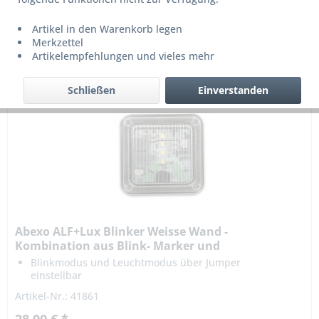
Artikel in den Warenkorb legen
Merkzettel
Artikelempfehlungen und vieles mehr
1
von
2
Schließen
Einverstanden
Abexo ALF+Lux Blinker Weisse Wand -
Kombination aus Blink- Marker und
Hilfsbeleuchtung
Blinkmodus und Leuchtmodus über Jumper
einstellbar
verschiedene Versorgungspannungen nutzbar
Artikel-Nr.: 41861
mit integrierter automatischer Dämmerungsleuchte