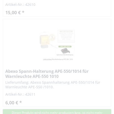
gelb/orange Lieferumfang Buzzer mit Platine für
Artikel-Nr.: 42610
Warnleuchte.
15,00 € *
Abexo Spann-Halterung APE-550/1014 für
Warnleuchte APE-550 1010
Lieferumfang: Abexo Spannhalterung APE-550/1014 für
Warnleuchte APE-550 /1010.
Artikel-Nr.: 42611
6,00 € *
Dieser Produkt wird nicht mehr produziert bzw. ist nicht mehr