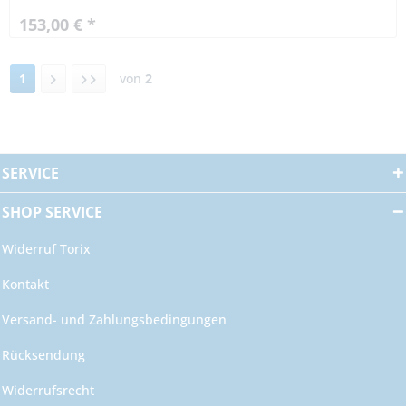
1 Sek. Max:...
153,00 € *
1
von
2
SERVICE
SHOP SERVICE
Widerruf Torix
Kontakt
Versand- und Zahlungsbedingungen
Rücksendung
Widerrufsrecht