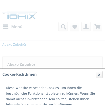
Menü
Abexo Zubehör
Abexo Zubehör
Innovative und günstige Produkte wie Handsender und
Cookie-Richtlinien
Empfänger, LED Leuchten, Kettenbarrieren, Schranken,
Sicherheitsvorrichtungen und Steuereinheiten sowie
Diese Website verwendet Cookies, um Ihnen die
Bewegungsmelder.
mehr erfahren »
bestmögliche Funktionalität bieten zu können. Wenn Sie
damit nicht einverstanden sein sollten, stehen Ihnen
Filtern
folgende Funktionen nicht zur Verfügung: