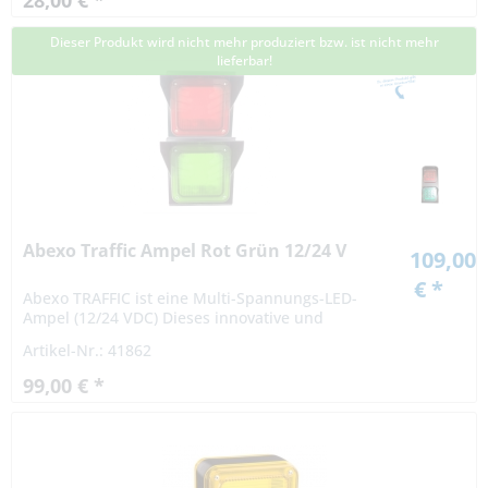
28,00 € *
Dieser Produkt wird nicht mehr produziert bzw. ist nicht mehr
lieferbar!
Abexo Traffic Ampel Rot Grün 12/24 V
109,00
€ *
Abexo TRAFFIC ist eine Multi-Spannungs-LED-
Ampel (12/24 VDC) Dieses innovative und
multifunktionale Produkt eignet sich für
Artikel-Nr.: 41862
verschiedene Anwendungen wie: Zivil- und...
99,00 € *