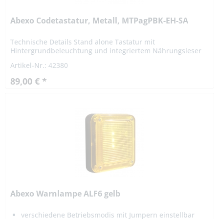
Abexo Codetastatur, Metall, MTPagPBK-EH-SA
Technische Details Stand alone Tastatur mit
Hintergrundbeleuchtung und integriertem Nährungsleser
99 Benutzercodes ( 1 - 8 stellig ) Staub- und
Artikel-Nr.: 42380
Wassergeschützt ( IP65 )...
89,00 € *
Abexo Warnlampe ALF6 gelb
verschiedene Betriebsmodis mit Jumpern einstellbar