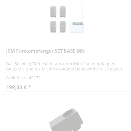
JCM Funkempfänger SET BASE MN
Das Set von JCM besteht aus dem Mini-Funkempfänger
BASE-MN und 4 x MUVPro 4-Kanal Handsendern. Es eignet
sich optimal zur Erneuerung von Anlagen! MUV Pro
Artikel-Nr.: 40172
Handsender von JCM Der...
199,00 € *