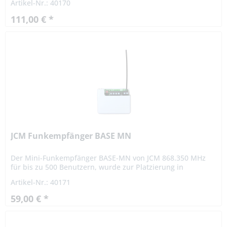
Artikel-Nr.: 40170
Technologie (Funk und...
111,00 € *
JCM Funkempfänger BASE MN
Der Mini-Funkempfänger BASE-MN von JCM 868.350 MHz
für bis zu 500 Benutzern, wurde zur Platzierung in
Steuerungen mit wenig Platzbedarf entwickelt und kann in
Artikel-Nr.: 40171
alle...
59,00 € *