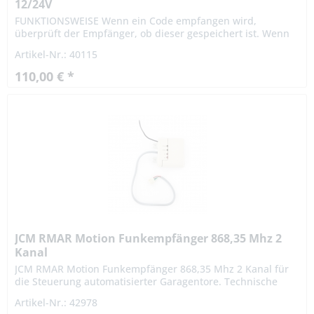
12/24V
FUNKTIONSWEISE Wenn ein Code empfangen wird,
überprüft der Empfänger, ob dieser gespeichert ist. Wenn
das der Fall ist, aktiviert er den zugehörigen Kanal je nach
Artikel-Nr.: 40115
dem welcher...
110,00 € *
JCM RMAR Motion Funkempfänger 868,35 Mhz 2
Kanal
JCM RMAR Motion Funkempfänger 868,35 Mhz 2 Kanal für
die Steuerung automatisierter Garagentore. Technische
Daten Mini-Funkempfänger mit 868 MHz 2 Relais 500
Artikel-Nr.: 42978
Benutzer Interner...