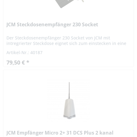
JCM Steckdosenempfänger 230 Socket
Der Steckdosenempfänger 230 Socket von JCM mit
intregrierter Steckdose eignet sich zum einstecken in eine
vorhandene Steckdose. Die kabellose Ausführung wurde
Artikel-Nr.: 40187
entwickelt für die...
79,50 € *
JCM Empfänger Micro 2+ 31 DCS Plus 2 kanal