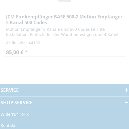
JCM Funkempfänger BASE 500-2 Motion Empfänger
2 Kanal 500 Codes
Motion Empfänger 2 Kanäle und 500 Codes Leichte
Installation: Einfach der der Wand befestigen und 4 Kabel
anschließen Widersteht den Witterungsverhältnissen im
Artikel-Nr.: 44162
Freien Mit 2...
85,00 € *
SERVICE
SHOP SERVICE
Widerruf Torix
Kontakt