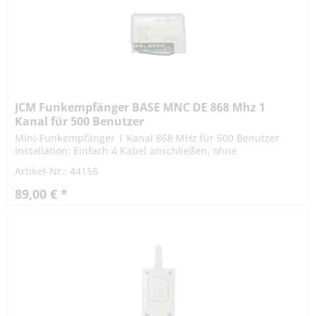
JCM Funkempfänger BASE MNC DE 868 Mhz 1
Kanal für 500 Benutzer
Mini-Funkempfänger 1 Kanal 868 MHz für 500 Benutzer
Installation: Einfach 4 Kabel anschließen, ohne
Notwendigkeit zur Wandbefestigung Ermöglicht die
Artikel-Nr.: 44156
Programmierung von bis zu...
89,00 € *