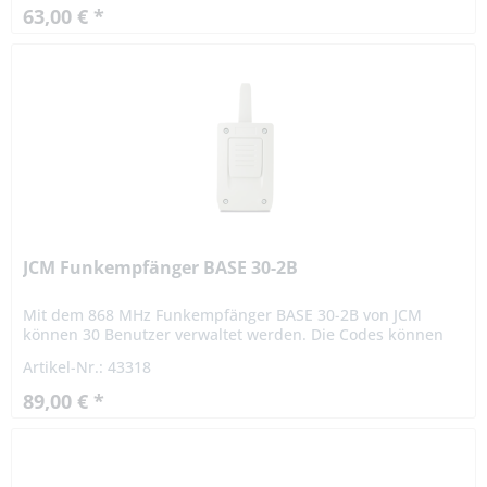
63,00 € *
JCM Funkempfänger BASE 30-2B
Mit dem 868 MHz Funkempfänger BASE 30-2B von JCM
können 30 Benutzer verwaltet werden. Die Codes können
einzeln oder zu mehreren gleichzeitig eingelernt oder
Artikel-Nr.: 43318
gelöscht werden....
89,00 € *