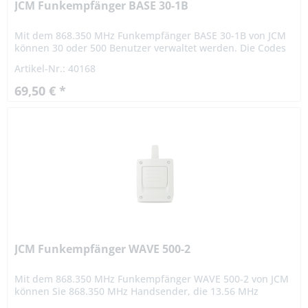
JCM Funkempfänger BASE 30-1B
Mit dem 868.350 MHz Funkempfänger BASE 30-1B von JCM
können 30 oder 500 Benutzer verwaltet werden. Die Codes
können einzeln oder zu mehreren gleichzeitig eingelernt
Artikel-Nr.: 40168
oder...
69,50 € *
JCM Funkempfänger WAVE 500-2
Mit dem 868.350 MHz Funkempfänger WAVE 500-2 von JCM
können Sie 868.350 MHz Handsender, die 13.56 MHz
Näherungstechnik und die JCM Handsender mit dual