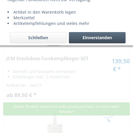
Dieser Produkt wird nicht mehr produziert bzw. ist nicht mehr
lieferbar!
Artikel in den Warenkorb legen
Merkzettel
Artikelempfehlungen und vieles mehr
Schließen
Einverstanden
JCM Steckdose Funkempfänger SET
139,50
€ *
Schnell und bequem umrüsten!
Empfänger inkl. 2 modernen
Handsendern
Artikel-Nr.: 39477
ab 89,50 € *
Dieser Produkt wird nicht mehr produziert bzw. ist nicht mehr
lieferbar!