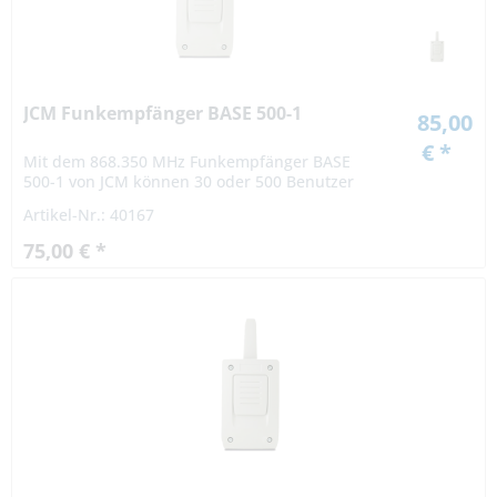
JCM Funkempfänger BASE 500-1
85,00
€ *
Mit dem 868.350 MHz Funkempfänger BASE
500-1 von JCM können 30 oder 500 Benutzer
verwaltet werden. Die Codes können einzeln
Artikel-Nr.: 40167
oder zu mehreren gleichzeitig eingelernt oder...
75,00 € *