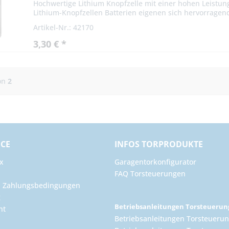
Hochwertige Lithium Knopfzelle mit einer hohen Leistu
Lithium-Knopfzellen Batterien eigenen sich hervorragend
Artikel-Nr.: 42170
3,30 € *
on
2
ICE
INFOS TORPRODUKTE
x
Garagentorkonfigurator
FAQ Torsteuerungen
d Zahlungsbedingungen
g
Betriebsanleitungen Torsteueru
ht
Betriebsanleitungen Torsteuerun