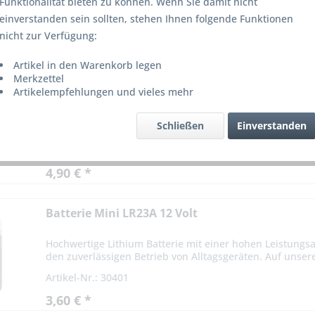
Funktionalität bieten zu können. Wenn Sie damit nicht
einverstanden sein sollten, stehen Ihnen folgende Funktionen
nicht zur Verfügung:
on
2
Artikel in den Warenkorb legen
Merkzettel
Batterie Block 9 Volt
Artikelempfehlungen und vieles mehr
Batterie 9V Block Stromversorgung Die Mehrzweckbatter
Schließen
Einverstanden
Betrieb von Alltagsgeräten. Auf unsere Batterien können S
Artikel-Nr.: 31570
4,90 € *
Batterie Mini LR23A 12 Volt
Hochwertige Lithium Batterie mit einer hohen Leistungs
den zuverlässigen Betrieb von Alltagsgeräten. Auf unsere
Artikel-Nr.: 30401
3,60 € *