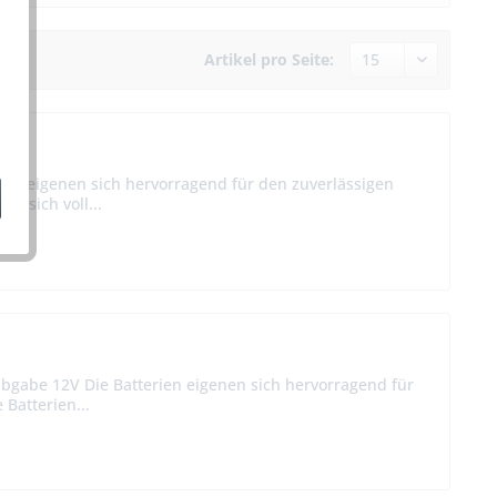
Artikel pro Seite:
ien eigenen sich hervorragend für den zuverlässigen
ie sich voll...
abgabe 12V Die Batterien eigenen sich hervorragend für
 Batterien...