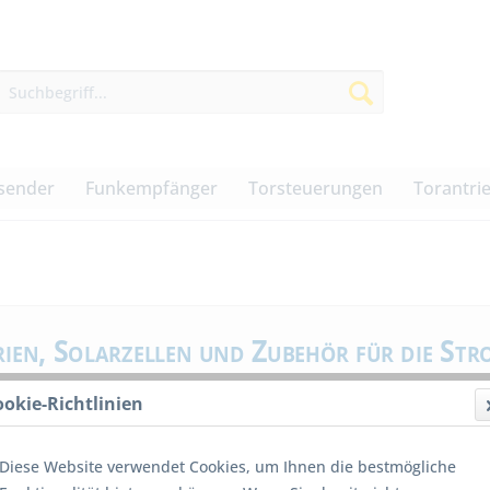
sender
Funkempfänger
Torsteuerungen
Torantri
rien, Solarzellen und Zubehör für die St
ookie-Richtlinien
Batterien für Handsender
Solarzellen für netzunabhängige Niederspannungstromv
Diese Website verwendet Cookies, um Ihnen die bestmögliche