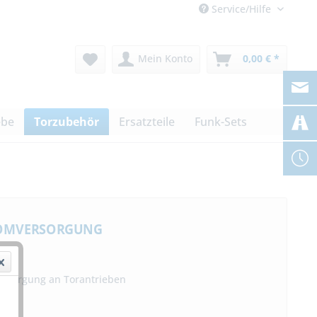
Service/Hilfe
Mein Konto
0,00 € *
ebe
Torzubehör
Ersatzteile
Funk-Sets
romversorgung
ersorgung an Torantrieben