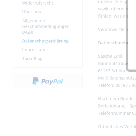
nutzen Ihre pers
Widerrufsrecht
sowie übergeordne
Über uns
fühlen, was die N
Allgemeine
Geschäftsbedingungen
Verantwortliche S
(AGB)
Datenschutzerklärung
Datenschutzbeauf
Impressum
Sascha Edel
Torix Blog
Bahnhofstraße 27
61137 Schöneck
Mail: datenschutz@
Telefon: 06187 / 9
Nach dem Bundesda
Berichtigung, S
Telefonnummer 061
Öffentliches Verf