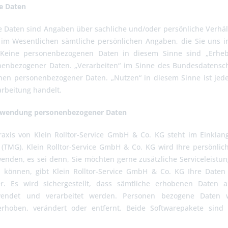
e Daten
Daten sind Angaben über sachliche und/oder persönliche Verhäl
 im Wesentlichen sämtliche persönlichen Angaben, die Sie uns im
 Keine personenbezogenen Daten in diesem Sinne sind „Erheb
enbezogener Daten. „Verarbeiten“ im Sinne des Bundesdatenschu
hen personenbezogener Daten. „Nutzen“ in diesem Sinne ist jed
arbeitung handelt.
rwendung personenbezogener Daten
raxis von Klein Rolltor-Service GmbH & Co. KG steht im Einkl
(TMG). Klein Rolltor-Service GmbH & Co. KG wird Ihre persönlic
enden, es sei denn, Sie möchten gerne zusätzliche Serviceleist
u können, gibt Klein Rolltor-Service GmbH & Co. KG Ihre Daten
ter. Es wird sichergestellt, dass sämtliche erhobenen Daten a
rwendet und verarbeitet werden. Personen bezogene Daten
erhoben, verändert oder entfernt. Beide Softwarepakete si