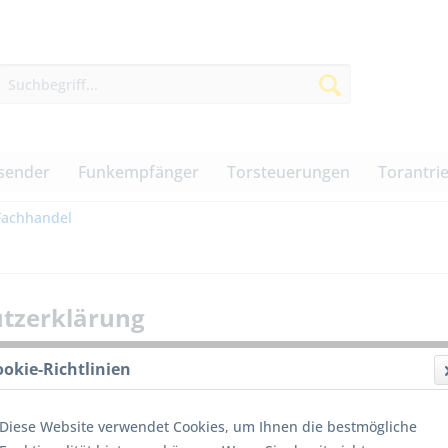
sender
Funkempfänger
Torsteuerungen
Torantri
Fachhandel
tzerklärung
ookie-Richtlinien
d Sicherheit
Diese Website verwendet Cookies, um Ihnen die bestmögliche
personenbezogenen Daten ist uns ein wichtiges Anliegen. Wir resp