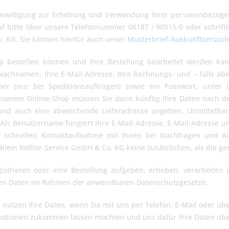
inwilligung zur Erhebung und Verwendung Ihrer personenbezogene
f bitte über unsere Telefonnummer 06187 / 90515-0 oder schriftli
. KG. Sie können hierfür auch unser
Musterbrief-Auskunftsersuc
p bestellen können und Ihre Bestellung bearbeitet werden kann
chnamen, Ihre E-Mail-Adresse, Ihre Rechnungs- und – falls abweic
er (nur bei Speditionsaufträgen) sowie ein Passwort, unter
nserem Online-Shop müssen Sie dann künftig Ihre Daten nach de
und auch eine abweichende Lieferadresse angeben. Unmittelbar 
. Als Benutzername fungiert Ihre E-Mail-Adresse. E-Mail-Adresse 
r schnellen Kontaktaufnahme mit Ihnen bei Nachfragen und A
Klein Rolltor-Service GmbH & Co. KG keine zusätzlichen, als die g
istrieren oder eine Bestellung aufgeben, erheben, verarbeiten
n Daten im Rahmen der anwendbaren Datenschutzgesetze.
 nutzen Ihre Daten, wenn Sie mit uns per Telefon, E-Mail oder üb
mationen zukommen lassen möchten und uns dafür Ihre Daten übe