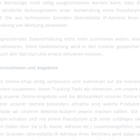
r Rechtslage nicht völlig ausgeschlossen werden kann, dass 
 sämtliche Nutzungsdaten unter Verwendung eines Pseudonyms 
st. Die aus technischen Gründen übermittelte IP-Adresse Ihres
lendung von Werbung verwendet.
sprechenden Datenerhebung nicht mehr zustimmen wollen, kön
ktivieren. Diese Deaktivierung wird in den Cookies gespeichert.
uch den Opt-Out-Link erneut aktivieren müssen.
Informationen und Angebote
n Online-Shop stetig verbessern und individuell auf die Intere
istern zusammen, deren Tracking Tools wir einsetzen, um unsere
 unserer Online-Angebote und die Wirksamkeit unserer Online-W
utzer unserer Dienste besonders attraktiv sind, welche Produk
gebote wir unseren Website-Nutzern jeweils machen sollten. 
nym erhoben und mit einem Pseudonym (z.B. einer zufälligen Id
 Daten über Sie (z.B. Name, Adresse etc.) zusammengeführt, so d
en Gründen übermittelte IP-Adresse Ihres Rechners wird dabei n