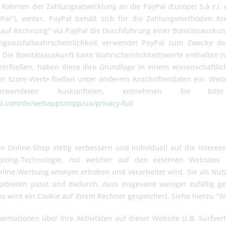
Rahmen der Zahlungsabwicklung an die PayPal (Europe) S.à r.l. e
Pal"), weiter. PayPal behält sich für die Zahlungsmethoden Kred
 auf Rechnung" via PayPal die Durchführung einer Bonitätsauskunf
lungsausfallwahrscheinlichkeit verwendet PayPal zum Zwecke de
Die Bonitätsauskunft kann Wahrscheinlichkeitswerte enthalten (so
einfließen, haben diese ihre Grundlage in einem wissenschaftlic
r Score-Werte fließen unter anderem Anschriftendaten ein. Weit
endeten Auskunfteien, entnehmen Sie bitte 
l.com/de/webapps/mpp/ua/privacy-full
n Online-Shop stetig verbessern und individuell auf die Inter
geting-Technologie, mit welcher auf den externen Websites
nline-Werbung anonym erhoben und verarbeitet wird. Sie als Nutz
gebieten passt und dadurch, dass insgesamt weniger zufällig ge
s wird ein Cookie auf Ihrem Rechner gespeichert. Siehe hierzu "W
ormationen über Ihre Aktivitäten auf dieser Website (z.B. Surfver