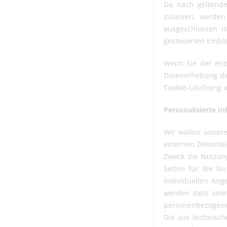
Da nach geltende
zulassen, werden
ausgeschlossen i
gesteuerten Einb
Wenn Sie der ent
Datenerhebung dea
Cookie-Löschung a
Personalisierte 
Wir wollen unsere
externen Dienstle
Zweck die Nutzung
Seiten für die N
individuellen An
werden stets ano
personenbezogenen
Die aus technisch