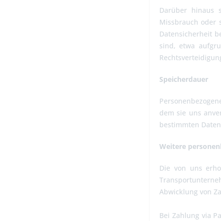
Darüber hinaus s
Missbrauch oder s
Datensicherheit be
sind, etwa aufgr
Rechtsverteidigun
Speicherdauer
Personenbezogene D
dem sie uns anver
bestimmten Daten 
Weitere personen
Die von uns erh
Transportunterneh
Abwicklung von Zah
Bei Zahlung via Pa