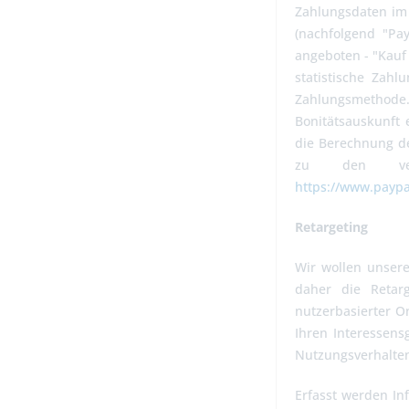
Zahlungsdaten im 
(nachfolgend "Pay
angeboten - "Kauf
statistische Zah
Zahlungsmethode. 
Bonitätsauskunft 
die Berechnung de
zu den verw
https://www.paypa
Retargeting
Wir wollen unsere
daher die Retar
nutzerbasierter O
Ihren Interessens
Nutzungsverhalten
Erfasst werden Inf