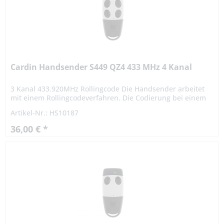
Cardin Handsender S449 QZ4 433 MHz 4 Kanal
3 Kanal 433.920MHz Rollingcode Die Handsender arbeitet
mit einem Rollingcodeverfahren. Die Codierung bei einem
Rollingcodeverfahren ist hochsicher. Das Signal variiert
Artikel-Nr.: HS10187
nach...
36,00 € *