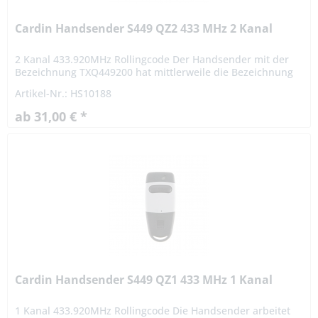
Cardin Handsender S449 QZ2 433 MHz 2 Kanal
2 Kanal 433.920MHz Rollingcode Der Handsender mit der
Bezeichnung TXQ449200 hat mittlerweile die Bezeichnung
TXC449200! An der Bedienung oder Beschaffenheit ändert
Artikel-Nr.: HS10188
sich aber...
ab 31,00 € *
Cardin Handsender S449 QZ1 433 MHz 1 Kanal
1 Kanal 433.920MHz Rollingcode Die Handsender arbeitet