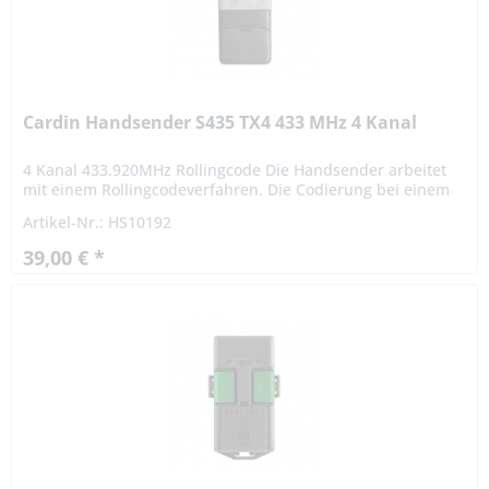
Cardin Handsender S435 TX4 433 MHz 4 Kanal
4 Kanal 433.920MHz Rollingcode Die Handsender arbeitet
mit einem Rollingcodeverfahren. Die Codierung bei einem
Rollingcodeverfahren ist hochsicher. Das Signal variiert
Artikel-Nr.: HS10192
nach...
39,00 € *