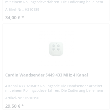
mit einem Rollingcodeverfahren. Die Codierung bei einem
Rollingcodeverfahren ist hochsicher. Das Signal variiert
Artikel-Nr.: HS10189
nach...
34,00 € *
Cardin Wandsender S449 433 MHz 4 Kanal
4 Kanal 433.920MHz Rollingcode Die Handsender arbeitet
mit einem Rollingcodeverfahren. Die Codierung bei einem
Rollingcodeverfahren ist hochsicher. Das Signal variiert
Artikel-Nr.: HS10190
nach...
29,50 € *