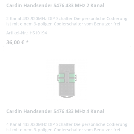
Cardin Handsender S476 433 MHz 2 Kanal
2 Kanal 433.920MHz DIP Schalter Die persönliche Codierung
ist mit einem 9-poligen Codierschalter vom Benutzer frei
einstellbar. Die Reichweite beträgt ca. 35m und kann sogar
Artikel-Nr.: HS10194
aus...
36,00 € *
Cardin Handsender S476 433 MHz 4 Kanal
4 Kanal 433.920MHz DIP Schalter Die persönliche Codierung
ist mit einem 9-poligen Codierschalter vom Benutzer frei