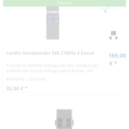
lieferbar!
Cardin Handsender S48 27MHz 4 Kanal
169,00
€ *
2 Kanal 27.195MHz Rollingcode Die Handsender
arbeitet mit einem Rollingcodeverfahren. Die
Codierung bei einem Rollingcodeverfahren ist
Artikel-Nr.: HS10746
hochsicher. Das Signal variiert nach einer...
35,00 € *