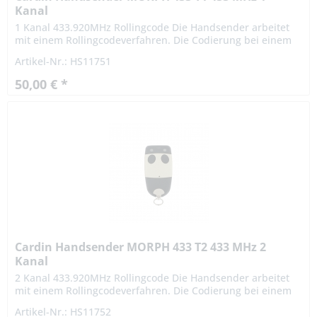
Kanal
1 Kanal 433.920MHz Rollingcode Die Handsender arbeitet
mit einem Rollingcodeverfahren. Die Codierung bei einem
Rollingcodeverfahren ist hochsicher. Das Signal variiert
Artikel-Nr.: HS11751
nach...
50,00 € *
Cardin Handsender MORPH 433 T2 433 MHz 2
Kanal
2 Kanal 433.920MHz Rollingcode Die Handsender arbeitet
mit einem Rollingcodeverfahren. Die Codierung bei einem
Rollingcodeverfahren ist hochsicher. Das Signal variiert
Artikel-Nr.: HS11752
nach...