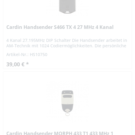
Cardin Handsender S466 TX 4 27 MHz 4 Kanal
4 Kanal 27.195MHz DIP Schalter Die Handsender arbeitet in
AM-Technik mit 1024 Codiermöglichkeiten. Die persönliche
Codierung ist mit einem 9-poligen Codierschalter vom
Artikel-Nr.: HS10750
Benutzer...
39,00 € *
Cardin Handsender MORPH 433 T1 433 MHz 1