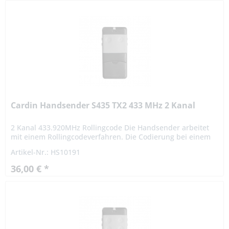
Cardin Handsender S435 TX2 433 MHz 2 Kanal
2 Kanal 433.920MHz Rollingcode Die Handsender arbeitet
mit einem Rollingcodeverfahren. Die Codierung bei einem
Rollingcodeverfahren ist hochsicher. Das Signal variiert
Artikel-Nr.: HS10191
nach...
36,00 € *