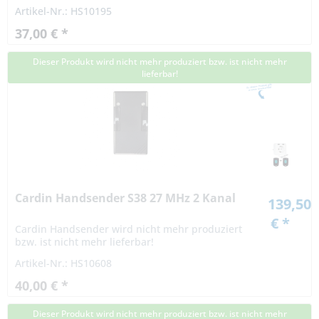
einstellbar. Die Reichweite beträgt ca. 35m und kann sogar
Artikel-Nr.: HS10195
aus...
37,00 € *
Dieser Produkt wird nicht mehr produziert bzw. ist nicht mehr
lieferbar!
Cardin Handsender S38 27 MHz 2 Kanal
139,50
€ *
Cardin Handsender wird nicht mehr produziert
bzw. ist nicht mehr lieferbar!
Artikel-Nr.: HS10608
40,00 € *
Dieser Produkt wird nicht mehr produziert bzw. ist nicht mehr