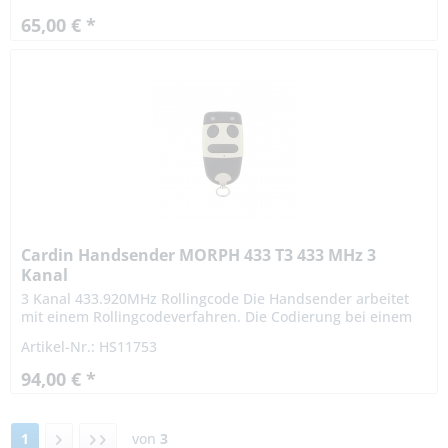
65,00 € *
Cardin Handsender MORPH 433 T3 433 MHz 3
Kanal
3 Kanal 433.920MHz Rollingcode Die Handsender arbeitet
mit einem Rollingcodeverfahren. Die Codierung bei einem
Rollingcodeverfahren ist hochsicher. Das Signal variiert
Artikel-Nr.: HS11753
nach...
94,00 € *
1
von
3