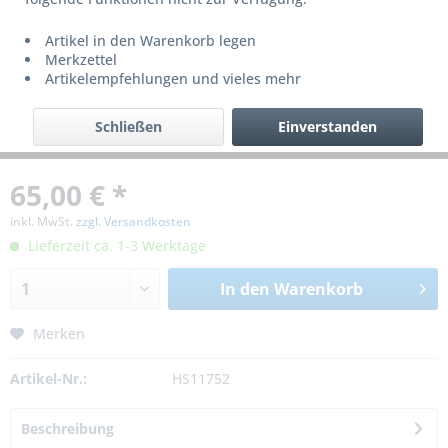
Artikel in den Warenkorb legen
Merkzettel
Artikelempfehlungen und vieles mehr
Schließen
Einverstanden
65,00 € *
inkl. MwSt.
zzgl. Versandkosten
Lieferzeit ca. 1-3 Werktage
In den
Warenkorb
Merken
Artikel-Nr.:
HS11752
Beschreibung