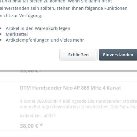
Funktionalität bieten zu können. Wenn Sie damit nicht
einverstanden sein sollten, stehen Ihnen folgende Funktionen
on
3
nicht zur Verfügung:
Artikel in den Warenkorb legen
DTM Handsender Neo 2P 868 MHz 2 Kanal
Merkzettel
Artikelempfehlungen und vieles mehr
2 Kanal 868.000MHz Rollingcode Der Handsender arbeite
dadurch hochsicher ist hochsicher. Das Funksignal variier
Schließen
Einverstanden
Artikel-Nr.: 40330
33,00 € *
DTM Handsender Neo 4P 868 MHz 4 Kanal
4 Kanal 868.000MHz Rollingcode Die Handsender arbeite
einem Rollingcodeverfahren ist hochsicher. Das Signal var
Artikel-Nr.: 40331
38,00 € *