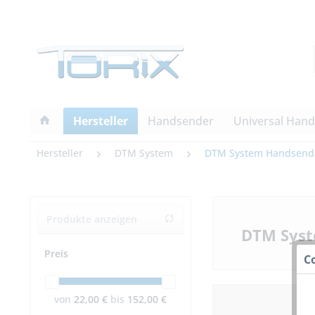
Hersteller
Handsender
Universal Han
Hersteller
DTM System
DTM System Handsend
Produkte anzeigen
DTM Syst
Preis
C
von
22,00 €
bis
152,00 €