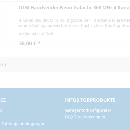
DTM Handsender Neon Galactic 868 MHz 4 Kana
4 Kanal 868.000MHz Rollingcode Der Handsender arbeite
einem Rollingcodeverfahren ist hochsicher. Das Signal var
Artikel-Nr.: 41748
36,00 € *
on
3
ICE
INFOS TORPRODUKTE
x
Garagentorkonfigurator
FAQ Torsteuerungen
d Zahlungsbedingungen