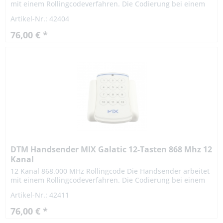
mit einem Rollingcodeverfahren. Die Codierung bei einem
Rollingcodeverfahren ist hochsicher. Das Signal variiert
Artikel-Nr.: 42404
nach...
76,00 € *
DTM Handsender MIX Galatic 12-Tasten 868 Mhz 12
Kanal
12 Kanal 868.000 MHz Rollingcode Die Handsender arbeitet
mit einem Rollingcodeverfahren. Die Codierung bei einem
Rollingcodeverfahren ist hochsicher. Das Signal variiert
Artikel-Nr.: 42411
nach...
76,00 € *