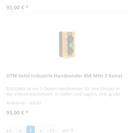
93,00 € *
DTM Solid Industrie Handsender 868 MHz 3 Kanal
SOLID868 ist ein 3-Tasten-Handsender für den Einsatz in
der Industrieautomatik, in Hallen und Lagern. Drei große
und robuste Tasten ermöglichen die Bedienung durch
Artikel-Nr.: 43632
Personen mit...
93,00 € *
2
von
3