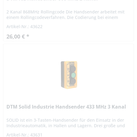
2 Kanal 868MHz Rollingcode Die Handsender arbeitet mit
einem Rollingcodeverfahren. Die Codierung bei einem
Rollingcodeverfahren ist hochsicher. Das Signal variiert
Artikel-Nr.: 43622
nach einer...
26,00 € *
DTM Solid Industrie Handsender 433 MHz 3 Kanal
SOLID ist ein 3-Tasten-Handsender für den Einsatz in der
Industrieautomatik, in Hallen und Lagern. Drei große und
robuste Tasten ermöglichen die Bedienung durch Personen
Artikel-Nr.: 43631
mit...