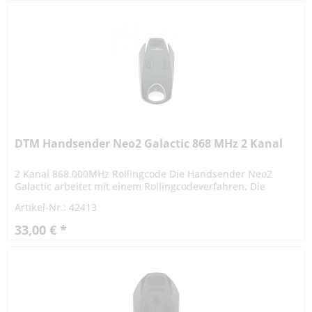
DTM Handsender Neo2 Galactic 868 MHz 2 Kanal
2 Kanal 868.000MHz Rollingcode Die Handsender Neo2
Galactic arbeitet mit einem Rollingcodeverfahren. Die
Ausführung des NEO2 GALACTIC gibt das Gefühl der
Artikel-Nr.: 42413
Sicherheit und des...
33,00 € *