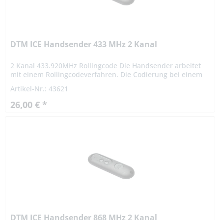
DTM ICE Handsender 433 MHz 2 Kanal
2 Kanal 433.920MHz Rollingcode Die Handsender arbeitet
mit einem Rollingcodeverfahren. Die Codierung bei einem
Rollingcodeverfahren ist hochsicher. Das Signal variiert
Artikel-Nr.: 43621
nach...
26,00 € *
DTM ICE Handsender 868 MHz 2 Kanal