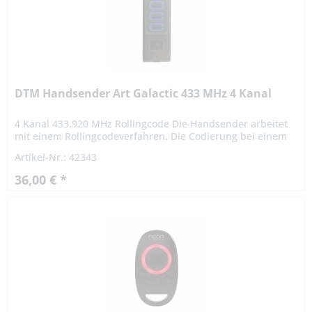
DTM Handsender Art Galactic 433 MHz 4 Kanal
4 Kanal 433.920 MHz Rollingcode Die Handsender arbeitet
mit einem Rollingcodeverfahren. Die Codierung bei einem
Rollingcodeverfahren ist hochsicher. Das Signal variiert
Artikel-Nr.: 42343
nach...
36,00 € *