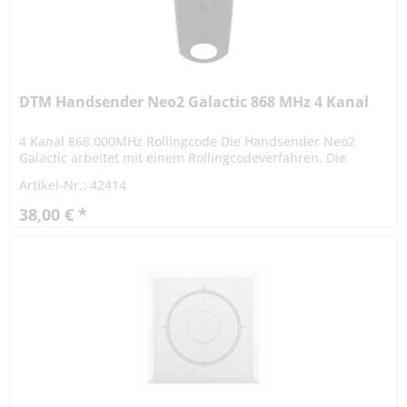
DTM Handsender Neo2 Galactic 868 MHz 4 Kanal
4 Kanal 868.000MHz Rollingcode Die Handsender Neo2
Galactic arbeitet mit einem Rollingcodeverfahren. Die
Ausführung des NEO2 GALACTIC gibt das Gefühl der
Artikel-Nr.: 42414
Sicherheit und des...
38,00 € *