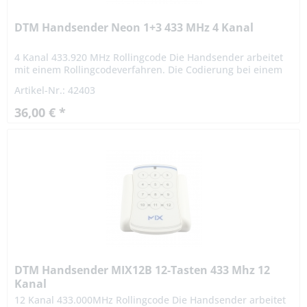
DTM Handsender Neon 1+3 433 MHz 4 Kanal
4 Kanal 433.920 MHz Rollingcode Die Handsender arbeitet
mit einem Rollingcodeverfahren. Die Codierung bei einem
Rollingcodeverfahren ist hochsicher. Das Signal variiert
Artikel-Nr.: 42403
nach...
36,00 € *
DTM Handsender MIX12B 12-Tasten 433 Mhz 12
Kanal
12 Kanal 433.000MHz Rollingcode Die Handsender arbeitet