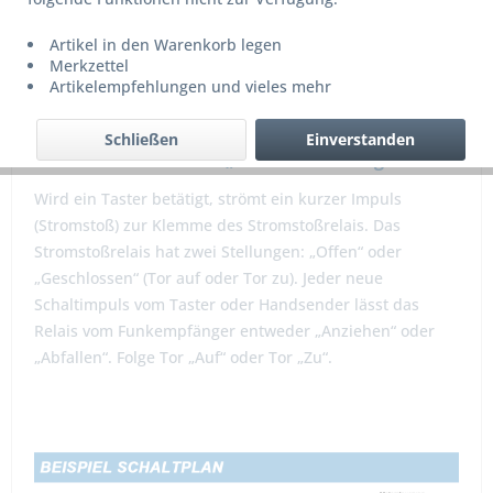
Artikel in den Warenkorb legen
Merkzettel
Artikelempfehlungen und vieles mehr
Schließen
Einverstanden
Wie funktioniert eine „Taster-Schaltung“?
Wird ein Taster betätigt, strömt ein kurzer Impuls
(Stromstoß) zur Klemme des Stromstoßrelais. Das
Stromstoßrelais hat zwei Stellungen: „Offen“ oder
„Geschlossen“ (Tor auf oder Tor zu). Jeder neue
Schaltimpuls vom Taster oder Handsender lässt das
Relais vom Funkempfänger entweder „Anziehen“ oder
„Abfallen“. Folge Tor „Auf“ oder Tor „Zu“.