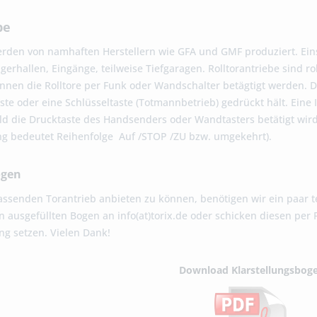
be
erden von namhaften Herstellern wie GFA und GMF produziert. Einsa
agerhallen, Eingänge, teilweise Tiefgaragen. Rolltorantriebe sind 
önnen die Rolltore per Funk oder Wandschalter betägtigt werden. 
ste oder eine Schlüsseltaste (Totmannbetrieb) gedrückt hält. Ein
d die Drucktaste des Handsenders oder Wandtasters betätigt wird, 
ng bedeutet Reihenfolge Auf /STOP /ZU bzw. umgekehrt).
ogen
ssenden Torantrieb anbieten zu können, benötigen wir ein paar te
en ausgefüllten Bogen an info(at)torix.de oder schicken diesen pe
ng setzen. Vielen Dank!
Download Klarstellungsbog