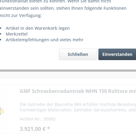
Funktionalität bieten zu können. Wenn Sie damit nicht
einverstanden sein sollten, stehen Ihnen folgende Funktionen
nicht zur Verfügung:
Artikel in den Warenkorb legen
Merkzettel
Artikelempfehlungen und vieles mehr
Schließen
Einverstanden
GMF Schneckenradantrieb WHN 150 Rolltore m
Die Getriebe der Baureihe WH erfüllen höchste Belastu
hochwertiger Materialien. Getriebe: Geräuscharmes, se
Artikel-Nr.: 30083
3.921,00 € *