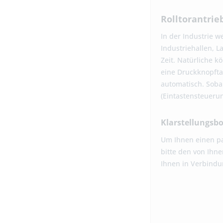
Rolltorantrie
In der Industrie w
Industriehallen, L
Zeit. Natürliche k
eine Druckknopfta
automatisch. Sobal
(Eintastensteueru
Klarstellungsb
Um Ihnen einen pa
bitte den von Ihn
Ihnen in Verbindu