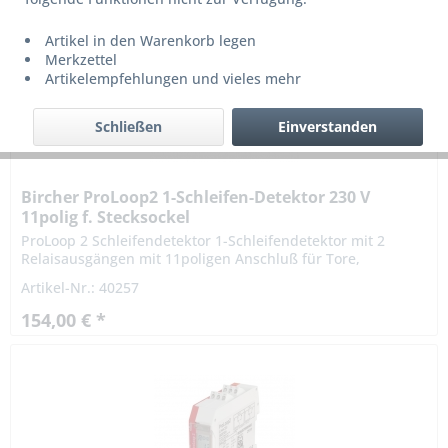
Artikel in den Warenkorb legen
Merkzettel
Artikelempfehlungen und vieles mehr
Schließen
Einverstanden
Bircher ProLoop2 1-Schleifen-Detektor 230 V
11polig f. Stecksockel
ProLoop 2 Schleifendetektor 1-Schleifendetektor mit 2
Relaisausgängen mit 11poligen Anschluß für Tore,
industrielle Schranken-, Parkplatzanlagen und Poller...
Artikel-Nr.: 40257
154,00 € *