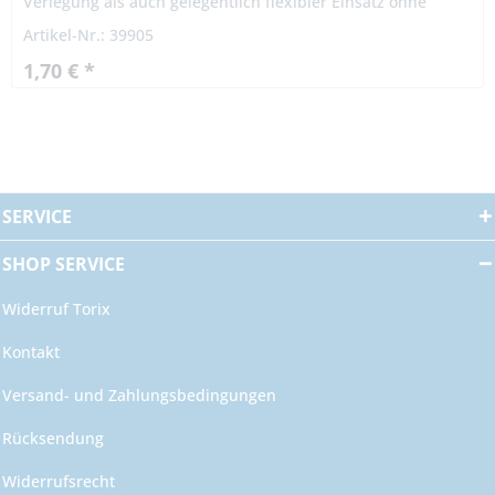
Verlegung als auch gelegentlich flexibler Einsatz ohne
Zugbeanspruchung bei freier, nicht ständig
Artikel-Nr.: 39905
wiederkehrender Bewegung,...
1,70 € *
SERVICE
SHOP SERVICE
Widerruf Torix
Kontakt
Versand- und Zahlungsbedingungen
Rücksendung
Widerrufsrecht