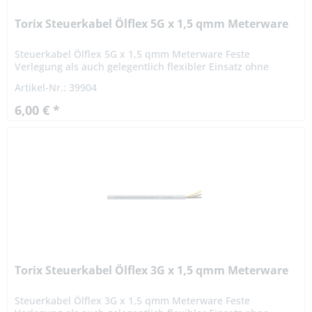
Torix Steuerkabel Ölflex 5G x 1,5 qmm Meterware
Steuerkabel Ölflex 5G x 1,5 qmm Meterware Feste
Verlegung als auch gelegentlich flexibler Einsatz ohne
Zugbeanspruchung bei freier, nicht ständig
Artikel-Nr.: 39904
wiederkehrender Bewegung,...
6,00 € *
Torix Steuerkabel Ölflex 3G x 1,5 qmm Meterware
Steuerkabel Ölflex 3G x 1,5 qmm Meterware Feste