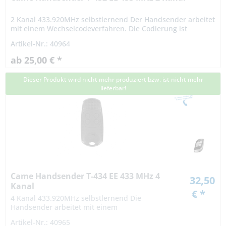
2 Kanal 433.920MHz selbstlernend Der Handsender arbeitet
mit einem Wechselcodeverfahren. Die Codierung ist
dadurch hochsicher ist hochsicher. Das Funksignal variiert
Artikel-Nr.: 40964
nach einer...
ab 25,00 € *
Dieser Produkt wird nicht mehr produziert bzw. ist nicht mehr
lieferbar!
Came Handsender T-434 EE 433 MHz 4
32,50
Kanal
€ *
4 Kanal 433.920MHz selbstlernend Die
Handsender arbeitet mit einem
Rollingcodeverfahren. Die Codierung bei einem
Artikel-Nr.: 40965
Rollingcodeverfahren ist hochsicher. Das Signal