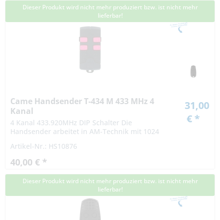
Dieser Produkt wird nicht mehr produziert bzw. ist nicht mehr
lieferbar!
Came Handsender T-434 M 433 MHz 4
31,00
Kanal
€ *
4 Kanal 433.920MHz DIP Schalter Die
Handsender arbeitet in AM-Technik mit 1024
Codiermöglichkeiten. Die persönliche
Artikel-Nr.: HS10876
Codierung ist mit einem 10-poligen
Codierschalter vom...
40,00 € *
Dieser Produkt wird nicht mehr produziert bzw. ist nicht mehr
lieferbar!