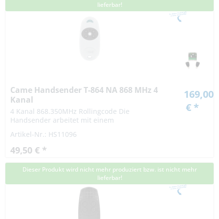
lieferbar!
Came Handsender T-864 NA 868 MHz 4
169,00
Kanal
€ *
4 Kanal 868.350MHz Rollingcode Die
Handsender arbeitet mit einem
Rollingcodeverfahren. Die Codierung bei einem
Artikel-Nr.: HS11096
Rollingcodeverfahren ist hochsicher. Das Signal
variiert nach...
49,50 € *
Dieser Produkt wird nicht mehr produziert bzw. ist nicht mehr
lieferbar!