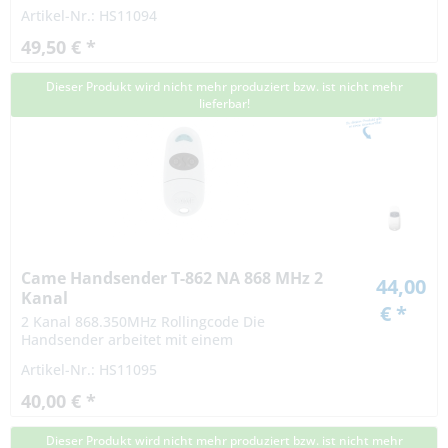
Rollingcodeverfahren. Die Codierung bei einem
Artikel-Nr.: HS11094
Rollingcodeverfahren ist hochsicher. Das Signal
variiert nach...
49,50 € *
Dieser Produkt wird nicht mehr produziert bzw. ist nicht mehr
lieferbar!
Came Handsender T-862 NA 868 MHz 2
44,00
Kanal
€ *
2 Kanal 868.350MHz Rollingcode Die
Handsender arbeitet mit einem
Rollingcodeverfahren. Die Codierung bei einem
Artikel-Nr.: HS11095
Rollingcodeverfahren ist hochsicher. Das Signal
variiert nach...
40,00 € *
Dieser Produkt wird nicht mehr produziert bzw. ist nicht mehr