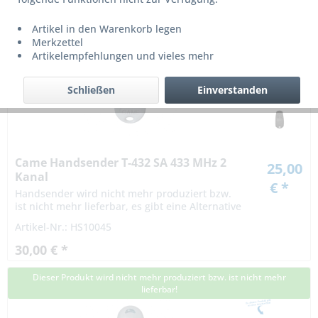
Dieser Produkt wird nicht mehr produziert bzw. ist nicht mehr
Artikel in den Warenkorb legen
lieferbar!
Merkzettel
Artikelempfehlungen und vieles mehr
Schließen
Einverstanden
Came Handsender T-432 SA 433 MHz 2
25,00
Kanal
€ *
Handsender wird nicht mehr produziert bzw.
ist nicht mehr lieferbar, es gibt eine Alternative
Artikel-Nr.: HS10045
30,00 € *
Dieser Produkt wird nicht mehr produziert bzw. ist nicht mehr
lieferbar!