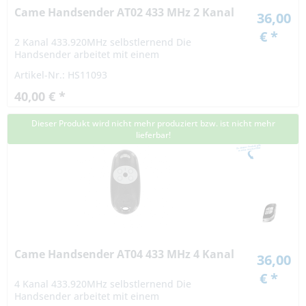
Came Handsender AT02 433 MHz 2 Kanal
36,00
€ *
2 Kanal 433.920MHz selbstlernend Die
Handsender arbeitet mit einem
Rollingcodeverfahren. Die Codierung bei einem
Artikel-Nr.: HS11093
Rollingcodeverfahren ist hochsicher. Das Signal
variiert nach...
40,00 € *
Dieser Produkt wird nicht mehr produziert bzw. ist nicht mehr
lieferbar!
Came Handsender AT04 433 MHz 4 Kanal
36,00
€ *
4 Kanal 433.920MHz selbstlernend Die
Handsender arbeitet mit einem