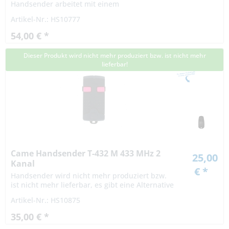
Handsender arbeitet mit einem
Rollingcodeverfahren. Die Codierung bei einem
Artikel-Nr.: HS10777
Rollingcodeverfahren ist hochsicher. Das Signal
variiert nach...
54,00 € *
Dieser Produkt wird nicht mehr produziert bzw. ist nicht mehr
lieferbar!
Came Handsender T-432 M 433 MHz 2
25,00
Kanal
€ *
Handsender wird nicht mehr produziert bzw.
ist nicht mehr lieferbar, es gibt eine Alternative
Artikel-Nr.: HS10875
35,00 € *