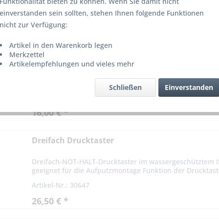
Funktionalität bieten zu können. Wenn Sie damit nicht
einverstanden sein sollten, stehen Ihnen folgende Funktionen
on
6
nicht zur Verfügung:
Artikel in den Warenkorb legen
Doppel-Wippschalter - Aufputz für Jalousie und
Merkzettel
Artikelempfehlungen und vieles mehr
Der Doppel-Wippschalter ist für die Aufputzmontage gee
klassischen Design, mit oder ohne Rastfunktion erhältlich
Schließen
Einverstanden
Artikel-Nr.: 40660
16,00 € *
Dreifach Drucktaster
Dreifach-NOT-HALT-Drucktaster im wassergeschütztem IS
geeignet für die Aufputzmontage Funktion der Drucktaste
Artikel-Nr.: 30647
26,50 € *