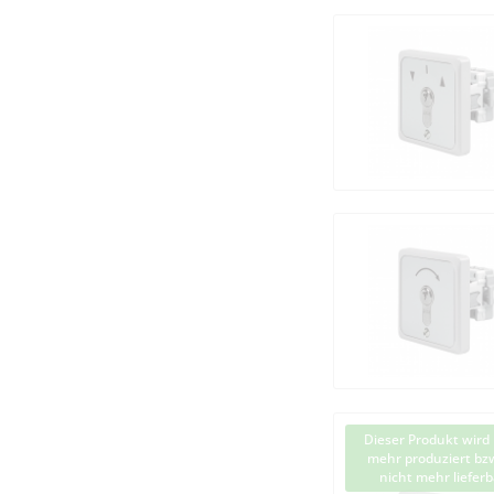
Dieser Produkt wird 
mehr produziert bzw
nicht mehr lieferb