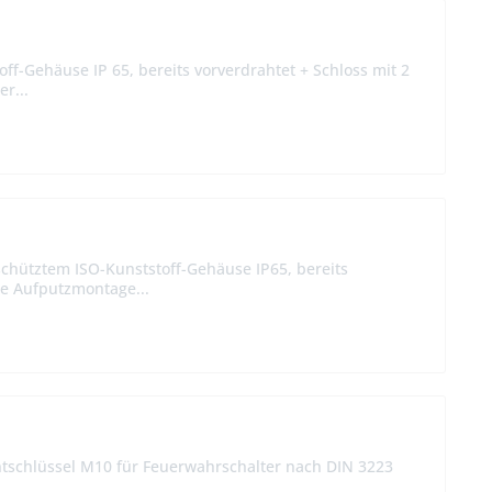
f-Gehäuse IP 65, bereits vorverdrahtet + Schloss mit 2
r...
eschütztem ISO-Kunststoff-Gehäuse IP65, bereits
die Aufputzmontage...
antschlüssel M10 für Feuerwahrschalter nach DIN 3223