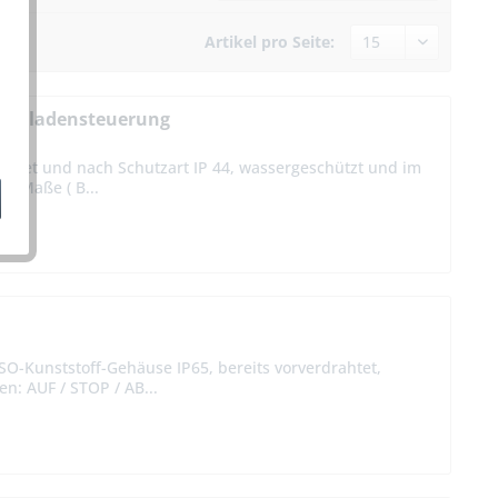
Artikel pro Seite:
 Rollladensteuerung
ignet und nach Schutzart IP 44, wassergeschützt und im
 ! Maße ( B...
O-Kunststoff-Gehäuse IP65, bereits vorverdrahtet,
n: AUF / STOP / AB...