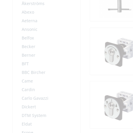
Åkerströms
Abexo
Aeterna
Ansonic
Belfox
Becker
Berner
BFT
BBC Bircher
Came
Cardin
Carlo Gavazzi
Dickert
DTM System
Eldat
Erone