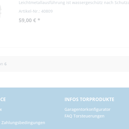
Leichtmetallausführung ist wassergeschütz nach Schutzar
Artikel-Nr.: 40809
59,00 € *
on
6
ICE
INFOS TORPRODUKTE
x
Garagentorkonfigurator
FAQ Torsteuerungen
d Zahlungsbedingungen