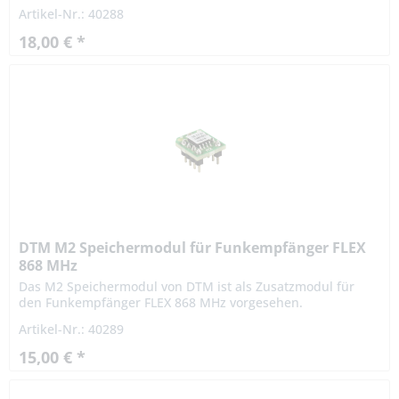
vorgesehen. Technische Daten: 2-Kanäle Maximale
Artikel-Nr.: 40288
Belastung: 5A / 230 V AC/DC Typ: NO
18,00 € *
DTM M2 Speichermodul für Funkempfänger FLEX
868 MHz
Das M2 Speichermodul von DTM ist als Zusatzmodul für
den Funkempfänger FLEX 868 MHz vorgesehen.
Artikel-Nr.: 40289
15,00 € *