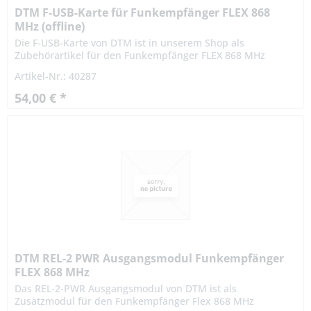
DTM F-USB-Karte für Funkempfänger FLEX 868
MHz (offline)
Die F-USB-Karte von DTM ist in unserem Shop als
Zubehörartikel für den Funkempfänger FLEX 868 MHz
vorgesehen, der über ein entsprechendes Interface
Artikel-Nr.: 40287
verfügt.Sie kann aber ebenso...
54,00 € *
DTM REL-2 PWR Ausgangsmodul Funkempfänger
FLEX 868 MHz
Das REL-2-PWR Ausgangsmodul von DTM ist als
Zusatzmodul für den Funkempfänger Flex 868 MHz