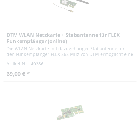
DTM WLAN Netzkarte + Stabantenne für FLEX
Funkempfänger (online)
Die WLAN Netzkarte mit dazugehöriger Stabantenne für
den Funkempfänger FLEX 868 MHz von DTM ermöglicht eine
drahtlose Verwaltung der Anlage, die eine spezielle
Artikel-Nr.: 40286
Schnittstelle für...
69,00 € *