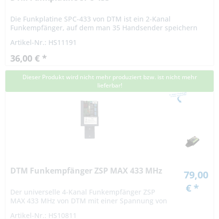
Die Funkplatine SPC-433 von DTM ist ein 2-Kanal
Funkempfänger, auf dem man 35 Handsender speichern
kann. Die Funkkarte dient zur Bedienung der
Artikel-Nr.: HS11191
Torsteuerungen von CAME Serie...
36,00 € *
Dieser Produkt wird nicht mehr produziert bzw. ist nicht mehr
lieferbar!
DTM Funkempfänger ZSP MAX 433 MHz
79,00
€ *
Der universelle 4-Kanal Funkempfänger ZSP
MAX 433 MHz von DTM mit einer Spannung von
12-24V AC/DC, findet seine Hauptanwendung in
Artikel-Nr.: HS10811
der Ansteuerung von Einfahrts- und...