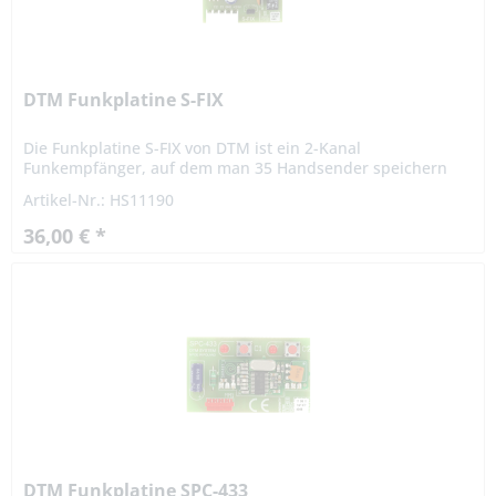
DTM Funkplatine S-FIX
Die Funkplatine S-FIX von DTM ist ein 2-Kanal
Funkempfänger, auf dem man 35 Handsender speichern
kann. Die Funkkarte dient zur Bedienung der
Artikel-Nr.: HS11190
Torsteuerungen von FAAC FIX2/24V...
36,00 € *
DTM Funkplatine SPC-433