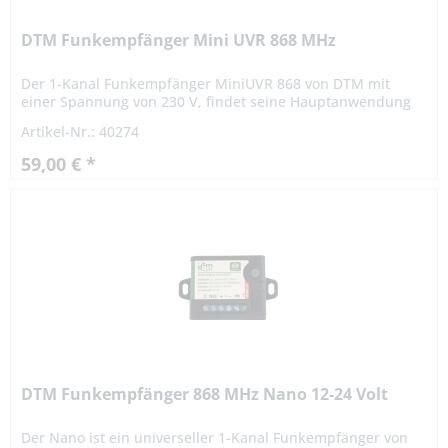
DTM Funkempfänger Mini UVR 868 MHz
Der 1-Kanal Funkempfänger MiniUVR 868 von DTM mit
einer Spannung von 230 V, findet seine Hauptanwendung
in der Ansteuerung von Einfahrts- und Garagentoren,
Artikel-Nr.: 40274
Rolläden,...
59,00 € *
DTM Funkempfänger 868 MHz Nano 12-24 Volt
Der Nano ist ein universeller 1-Kanal Funkempfänger von