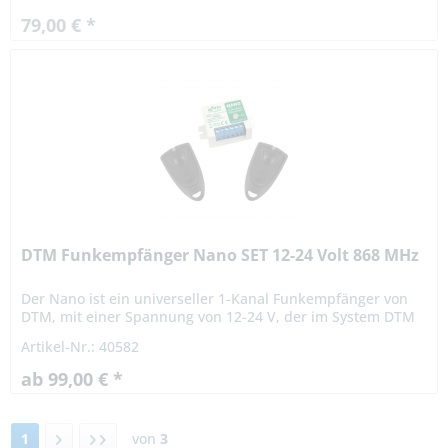
79,00 € *
DTM Funkempfänger Nano SET 12-24 Volt 868 MHz
Der Nano ist ein universeller 1-Kanal Funkempfänger von
DTM, mit einer Spannung von 12-24 V, der im System DTM
868 MHz arbeitet. Die Hauptanwendung des
Artikel-Nr.: 40582
Funkempfängers liegt im...
ab 99,00 € *
1
von
3