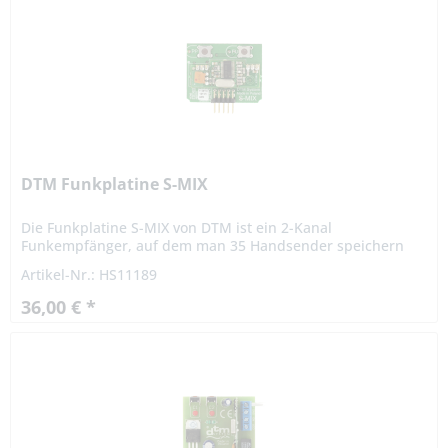
DTM Funkplatine S-MIX
Die Funkplatine S-MIX von DTM ist ein 2-Kanal
Funkempfänger, auf dem man 35 Handsender speichern
kann. Die Funkkarte dient zur Bedienung der
Artikel-Nr.: HS11189
Torsteuerungen von NICE SMXI, SMXIS,...
36,00 € *