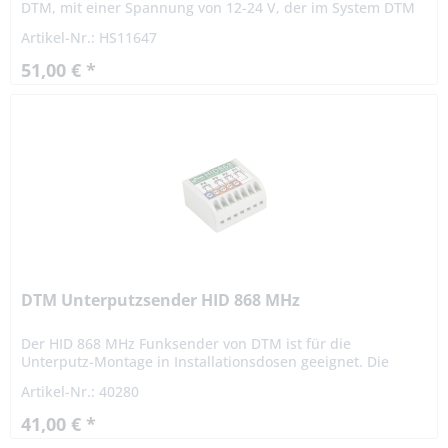
DTM, mit einer Spannung von 12-24 V, der im System DTM
868 MHz arbeitet. Die Hauptanwendung des
Artikel-Nr.: HS11647
Funkempfängers liegt im...
51,00 € *
DTM Unterputzsender HID 868 MHz
Der HID 868 MHz Funksender von DTM ist für die
Unterputz-Montage in Installationsdosen geeignet. Die
Hauptanwendung bezieht sich auf den Anschluss des
Artikel-Nr.: 40280
Senders an einen Schalter...
41,00 € *