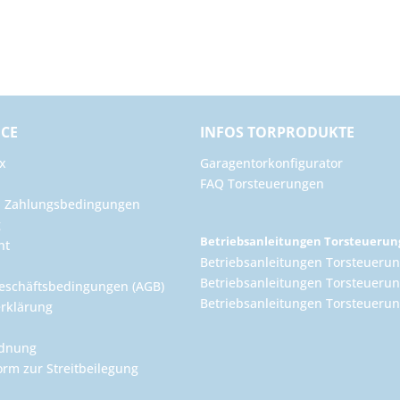
ICE
INFOS TORPRODUKTE
x
Garagentorkonfigurator
FAQ Torsteuerungen
d Zahlungsbedingungen
g
Betriebsanleitungen Torsteueru
ht
Betriebsanleitungen Torsteuerun
Betriebsanleitungen Torsteuerun
eschäftsbedingungen (AGB)
Betriebsanleitungen Torsteuer
rklärung
rdnung
orm zur Streitbeilegung