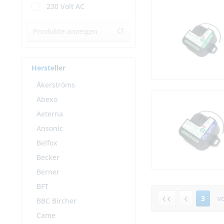
230 Volt AC
Produkte anzeigen
Hersteller
Åkerströms
Abexo
Aeterna
Ansonic
Belfox
Becker
Berner
BFT
3
v
BBC Bircher
Came