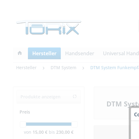
Hersteller
Handsender
Universal Han
Hersteller
DTM System
DTM System Funkempf
Produkte anzeigen
DTM Syst
Preis
C
von
15,00 €
bis
230,00 €