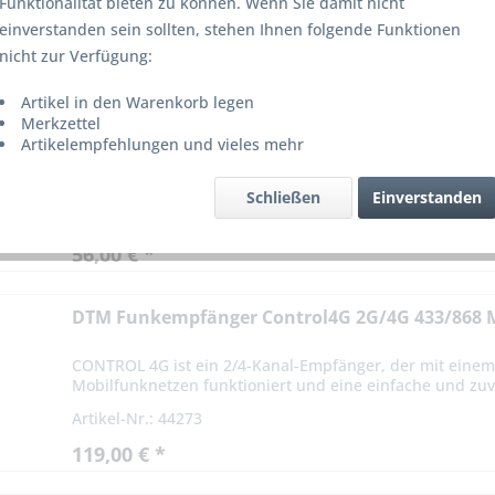
Funktionalität bieten zu können. Wenn Sie damit nicht
einverstanden sein sollten, stehen Ihnen folgende Funktionen
on
3
nicht zur Verfügung:
Artikel in den Warenkorb legen
DTM Funkempfänger Multimini 433 MHz 2 Kanal 
Merkzettel
Artikelempfehlungen und vieles mehr
Mini ist ein Zweikanal-Funkempfänger in einem kleinen 
Bedienung bei gleichzeitig hoher Funktionalität aus. Es ist
Schließen
Einverstanden
Artikel-Nr.: 44270
56,00 € *
DTM Funkempfänger Control4G 2G/4G 433/868 
CONTROL 4G ist ein 2/4-Kanal-Empfänger, der mit einem 
Mobilfunknetzen funktioniert und eine einfache und zuv
Artikel-Nr.: 44273
119,00 € *