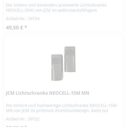
Die sichere und besonders preiswerte Lichtschranke
NEOCELL-20NL von JCM im widerstandsfähigem
Kunststoffgehäuse, dient zur Feststellung von Hindernissen
Artikel-Nr.: 39724
bei der Torbewegung. Sie...
49,50 € *
JCM Lichtschranke NEOCELL-15M MN
Die sichere und hochwertige Lichtschranke NEOCELL-15M-
MN von JCM im premium Aluminiumdesign, dient zur
Feststellung von Hindernissen bei der Torbewegung. Sie
Artikel-Nr.: 39722
löst im...