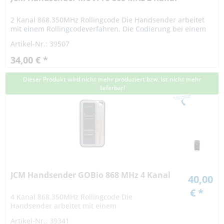
2 Kanal 868.350MHz Rollingcode Die Handsender arbeitet
mit einem Rollingcodeverfahren. Die Codierung bei einem
Rollingcodeverfahren ist hochsicher. Das Signal variiert
Artikel-Nr.: 39507
nach...
34,00 € *
Dieser Produkt wird nicht mehr produziert bzw. ist nicht mehr
lieferbar!
JCM Handsender GOBio 868 MHz 4 Kanal
40,00
€ *
4 Kanal 868.350MHz Rollingcode Die
Handsender arbeitet mit einem
Rollingcodeverfahren. Die Codierung bei einem
Artikel-Nr.: 39341
Rollingcodeverfahren ist hochsicher. Das Signal