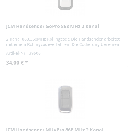
JCM Handsender GoPro 868 MHz 2 Kanal
2 Kanal 868.350MHz Rollingcode Die Handsender arbeitet
mit einem Rollingcodeverfahren. Die Codierung bei einem
Rollingcodeverfahren ist hochsicher. Das Signal variiert
Artikel-Nr.: 39506
nach...
34,00 € *
JCM Handsender MUVPro 868 MHz 2 Kanal