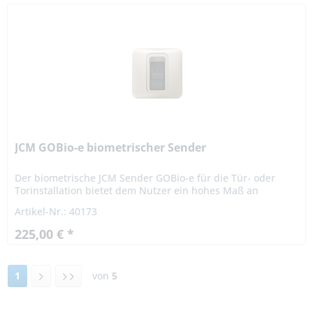
JCM GOBio-e biometrischer Sender
Der biometrische JCM Sender GOBio-e für die Tür- oder
Torinstallation bietet dem Nutzer ein hohes Maß an
Sicherheit und Funktionszuverlässigkeit. Tore und Türen
Artikel-Nr.: 40173
können Sie ganz...
225,00 € *
1
von
5