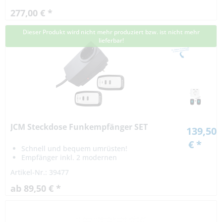
variiert nach...
277,00 € *
Dieser Produkt wird nicht mehr produziert bzw. ist nicht mehr
lieferbar!
JCM Steckdose Funkempfänger SET
139,50
€ *
Schnell und bequem umrüsten!
Empfänger inkl. 2 modernen
Handsendern
Artikel-Nr.: 39477
ab 89,50 € *