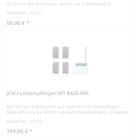
für bis zu 500 Benutzern, wurde zur Platzierung in
Steuerungen mit wenig Platzbedarf entwickelt und kann in
Artikel-Nr.: 40171
alle...
59,00 € *
JCM Funkempfänger SET BASE MN
Das Set von JCM besteht aus dem Mini-Funkempfänger
BASE-MN und 4 x MUVPro 4-Kanal Handsendern. Es eignet
sich optimal zur Erneuerung von Anlagen! MUV Pro
Artikel-Nr.: 40172
Handsender von JCM Der...
199,00 € *