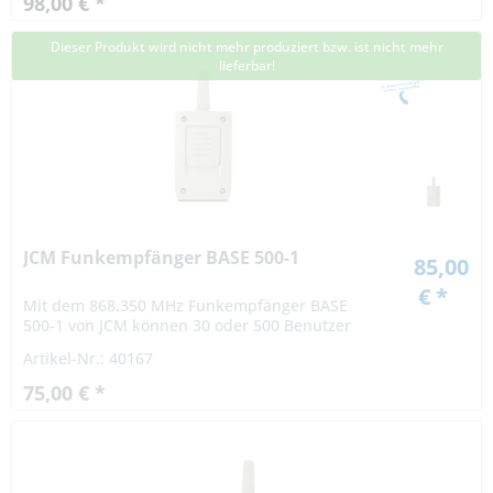
98,00 € *
Dieser Produkt wird nicht mehr produziert bzw. ist nicht mehr
lieferbar!
JCM Funkempfänger BASE 500-1
85,00
€ *
Mit dem 868.350 MHz Funkempfänger BASE
500-1 von JCM können 30 oder 500 Benutzer
verwaltet werden. Die Codes können einzeln
Artikel-Nr.: 40167
oder zu mehreren gleichzeitig eingelernt oder...
75,00 € *