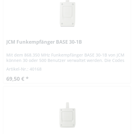
JCM Funkempfänger BASE 30-1B
Mit dem 868.350 MHz Funkempfänger BASE 30-1B von JCM
können 30 oder 500 Benutzer verwaltet werden. Die Codes
können einzeln oder zu mehreren gleichzeitig eingelernt
Artikel-Nr.: 40168
oder...
69,50 € *