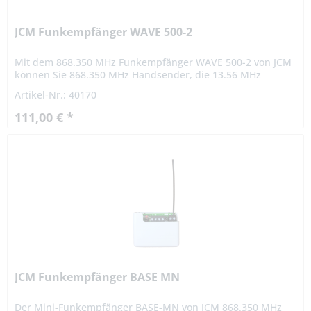
JCM Funkempfänger WAVE 500-2
Mit dem 868.350 MHz Funkempfänger WAVE 500-2 von JCM
können Sie 868.350 MHz Handsender, die 13.56 MHz
Näherungstechnik und die JCM Handsender mit dual
Artikel-Nr.: 40170
Technologie (Funk und...
111,00 € *
JCM Funkempfänger BASE MN
Der Mini-Funkempfänger BASE-MN von JCM 868.350 MHz