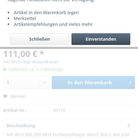
Artikel in den Warenkorb legen
Merkzettel
Artikelempfehlungen und vieles mehr
Schließen
Einverstanden
111,00 € *
inkl. MwSt.
zzgl. Versandkosten
Lieferzeit ca. 1-3 Werktage
In den
Warenkorb
Merken
Artikel-Nr.:
40170
Beschreibung
Mit dem 868.350 MHz Funkempfänger WAVE 500-2 von JCM