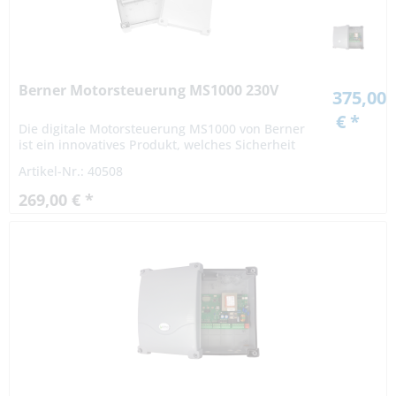
Berner Motorsteuerung MS1000 230V
375,00
€ *
Die digitale Motorsteuerung MS1000 von Berner
ist ein innovatives Produkt, welches Sicherheit
und Zuverlässigkeit für die Automatisation von
Artikel-Nr.: 40508
1- und 2-flügeligen Toren...
269,00 € *