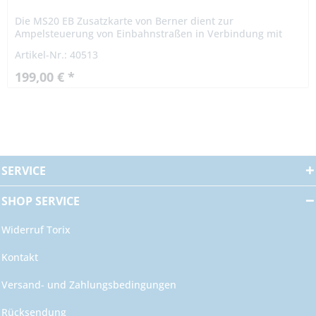
Die MS20 EB Zusatzkarte von Berner dient zur
Ampelsteuerung von Einbahnstraßen in Verbindung mit
der Motorsteuerung MS1400 von Berner. Eingänge für
Artikel-Nr.: 40513
Anforderung Innen/Außen...
199,00 € *
SERVICE
SHOP SERVICE
Widerruf Torix
Kontakt
Versand- und Zahlungsbedingungen
Rücksendung