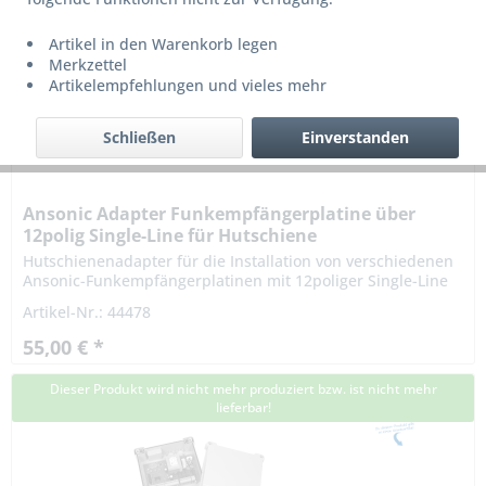
Artikel in den Warenkorb legen
Merkzettel
Artikelempfehlungen und vieles mehr
Schließen
Einverstanden
Ansonic Adapter Funkempfängerplatine über
12polig Single-Line für Hutschiene
Hutschienenadapter für die Installation von verschiedenen
Ansonic-Funkempfängerplatinen mit 12poliger Single-Line
Buchse auf einer Hutschiene. Ermöglicht die Nutzung von
Artikel-Nr.: 44478
Ansonic...
55,00 € *
Dieser Produkt wird nicht mehr produziert bzw. ist nicht mehr
lieferbar!