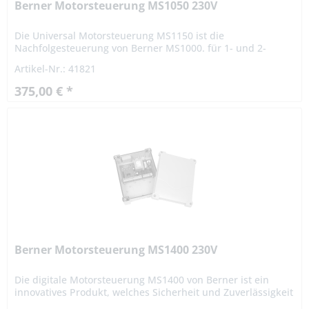
Berner Motorsteuerung MS1050 230V
Die Universal Motorsteuerung MS1150 ist die
Nachfolgesteuerung von Berner MS1000. für 1- und 2-
flügelige Tore mit 230 V AC Motoren mit integrierten oder
Artikel-Nr.: 41821
externen potentialfreien...
375,00 € *
Berner Motorsteuerung MS1400 230V
Die digitale Motorsteuerung MS1400 von Berner ist ein
innovatives Produkt, welches Sicherheit und Zuverlässigkeit
für die Automatisation von 1--flügeligen Toren mit einem