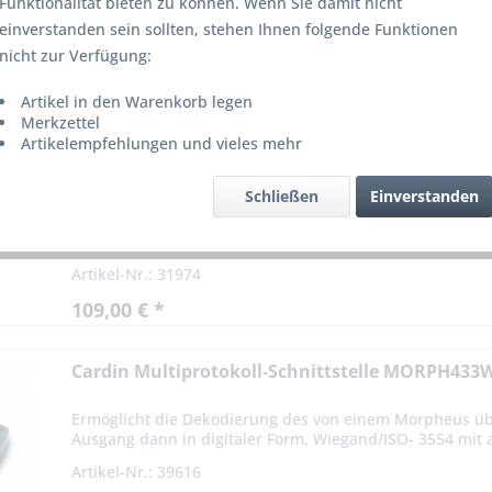
Funktionalität bieten zu können. Wenn Sie damit nicht
einverstanden sein sollten, stehen Ihnen folgende Funktionen
nicht zur Verfügung:
on
2
Artikel in den Warenkorb legen
Merkzettel
Artikelempfehlungen und vieles mehr
Cardin Funkempfänger RMS435200 433 MHz 2 K
Schließen
Einverstanden
2-Kanal Miniempfänger Technische Daten: Anschluss üb
geeignet - Gehäuse Schutklasse IP20 Die Kanäle sind auf
Artikel-Nr.: 31974
109,00 € *
Cardin Multiprotokoll-Schnittstelle MORPH433W
Ermöglicht die Dekodierung des von einem Morpheus ü
Ausgang dann in digitaler Form, Wiegand/ISO- 3554 mit 
Artikel-Nr.: 39616