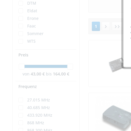
DTM
Eldat
Erone
Faac
1
v
Sommer
WTS
Preis
von
43,00 €
bis
164,00 €
Frequenz
27.015 MHz
40.685 MHz
433.920 MHz
868 MHz
868.300 MHz