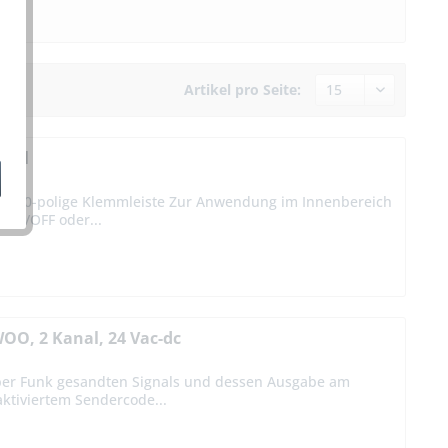
Artikel pro Seite:
anal
er 10-polige Klemmleiste Zur Anwendung im Innenbereich
 ON/OFF oder...
OO, 2 Kanal, 24 Vac-dc
ber Funk gesandten Signals und dessen Ausgabe am
aktiviertem Sendercode...