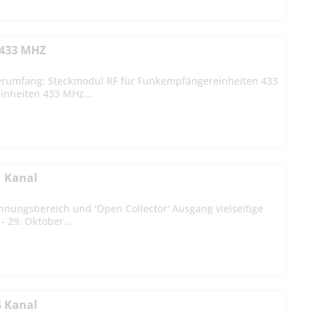
 433 MHZ
eferumfang: Steckmodul RF für Funkempfängereinheiten 433
nheiten 433 MHz...
1 Kanal
nnungsbereich und 'Open Collector' Ausgang vielseitige
 29. Oktober...
4 Kanal